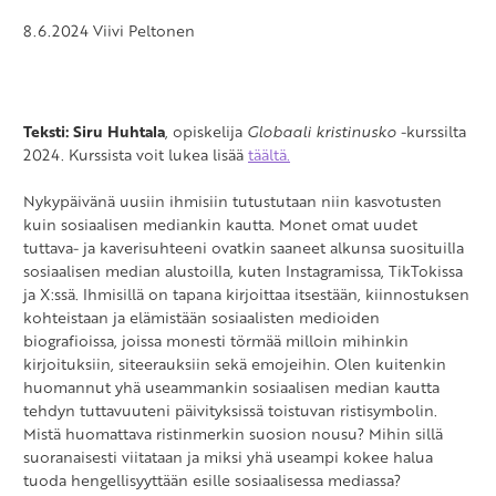
8.6.2024
Viivi Peltonen
Teksti:
Siru Huhtala
, opiskelija
Globaali kristinusko
-kurssilta
2024. Kurssista voit lukea lisää
täältä.
Nykypäivänä uusiin ihmisiin tutustutaan niin kasvotusten
kuin sosiaalisen mediankin kautta. Monet omat uudet
tuttava- ja kaverisuhteeni ovatkin saaneet alkunsa suosituilla
sosiaalisen median alustoilla, kuten Instagramissa, TikTokissa
ja X:ssä. Ihmisillä on tapana kirjoittaa itsestään, kiinnostuksen
kohteistaan ja elämistään sosiaalisten medioiden
biografioissa, joissa monesti törmää milloin mihinkin
kirjoituksiin, siteerauksiin sekä emojeihin. Olen kuitenkin
huomannut yhä useammankin sosiaalisen median kautta
tehdyn tuttavuuteni päivityksissä toistuvan ristisymbolin.
Mistä huomattava ristinmerkin suosion nousu? Mihin sillä
suoranaisesti viitataan ja miksi yhä useampi kokee halua
tuoda hengellisyyttään esille sosiaalisessa mediassa?