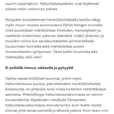
suuriin kysymyksiin. Helluntailaisystäväni ovat löytäneet
oikean reitin uskonnon parista.
Pyhyyden korostaminen henkilökohtaisella tasolla näkyy
myös muun muassa avoimuutena Pyhän hengen voimalle,
mikä puolestaan mahdollistaa ihmeiden, menestyksen ja
merkkien kokemisen uskovan elämässä. Lisäksi yhteisön ja
musiikin voima luo seurakuntalaisten piirissä tärkeää
kuulumisen tunnetta sekä mahdollistaa uusien
ihmissuhteiden syntymisen. Tämä kaikki kuulostaa aika
mahtavalta, eikö vain?
Ei pelkkää riemua, rakkautta ja pyhyyttä
Vaikka vapaat kristilliset suunnat, joihin myös
helluntailaisuus kuuluu, painottavatkin henkilökohtaista
kokemusta, on yhteisön rooli niissä kuitenkin merkittävässä
asemassa. Yhteisöllisyys helluntaiseurakunnassa on sanoin
kuvaamatonta. Käydessäni vierailulla Tampereen
helluntaiseurakunnassa minusta tuntui kuin kaikki heistä
olisivat yhtä samaa perhettä ja läheisiä ystäviä. Koin itseni niin