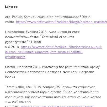
Lähteet:
Aro-Panula, Samuel.
Miksi olen helluntailainen?
Ristin
voitto.
https://www.ristinvoitto.fi/arkisto/blogit/opiston_maelta
Linkoheimo, Eveliina 2018.
Nina uupui ja erosi
helluntailaisuudesta: ”Yhteisössä ei sallittu
pysähtymistä”
ET-lehti
4.6.2018.
https://www.etlehti.fi/artikkeli/ihmiset/nina-uupui-
ja-erosi-helluntalaisuudesta-yhteisossa-ei-sallittu-
pysahtymista
Martin, Lindhardt 2011.
Practicing the faith: the ritual life of
Pentecostal-Charismatic Christians.
New York: Berghahn
Books.
Tammikallio, Taru 2019.
Sanjan, 35, lapsuutta varjostivat
uskonnolliset puheet lopun ajoista: ”Olen kohdannut niin
monia yhteisön haavoittamia ihmisiä, etten voi vain katsoa
sivusta”
. Iltalehti
12.1.2019.
https://www.iltalehti.fi/tosielamaa/a/f242da06-