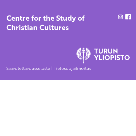
Centre for the Study of
CSCC
C
Insta
F
Christian Cultures
Saavutettavuusseloste
|
Tietosuojailmoitus