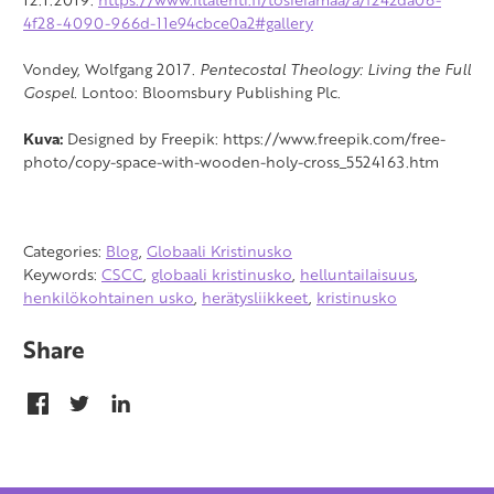
4f28-4090-966d-11e94cbce0a2#gallery
Vondey, Wolfgang 2017.
Pentecostal Theology: Living the Full
Gospel.
Lontoo: Bloomsbury Publishing Plc.
Kuva:
Designed by Freepik: https://www.freepik.com/free-
photo/copy-space-with-wooden-holy-cross_5524163.htm
Categories:
Blog
,
Globaali Kristinusko
Keywords:
CSCC
,
globaali kristinusko
,
helluntailaisuus
,
henkilökohtainen usko
,
herätysliikkeet
,
kristinusko
Share