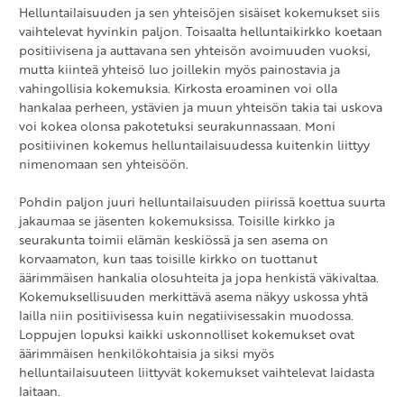
Helluntailaisuuden ja sen yhteisöjen sisäiset kokemukset siis
vaihtelevat hyvinkin paljon. Toisaalta helluntaikirkko koetaan
positiivisena ja auttavana sen yhteisön avoimuuden vuoksi,
mutta kiinteä yhteisö luo joillekin myös painostavia ja
vahingollisia kokemuksia. Kirkosta eroaminen voi olla
hankalaa perheen, ystävien ja muun yhteisön takia tai uskova
voi kokea olonsa pakotetuksi seurakunnassaan. Moni
positiivinen kokemus helluntailaisuudessa kuitenkin liittyy
nimenomaan sen yhteisöön.
Pohdin paljon juuri helluntailaisuuden piirissä koettua suurta
jakaumaa se jäsenten kokemuksissa. Toisille kirkko ja
seurakunta toimii elämän keskiössä ja sen asema on
korvaamaton, kun taas toisille kirkko on tuottanut
äärimmäisen hankalia olosuhteita ja jopa henkistä väkivaltaa.
Kokemuksellisuuden merkittävä asema näkyy uskossa yhtä
lailla niin positiivisessa kuin negatiivisessakin muodossa.
Loppujen lopuksi kaikki uskonnolliset kokemukset ovat
äärimmäisen henkilökohtaisia ja siksi myös
helluntailaisuuteen liittyvät kokemukset vaihtelevat laidasta
laitaan.