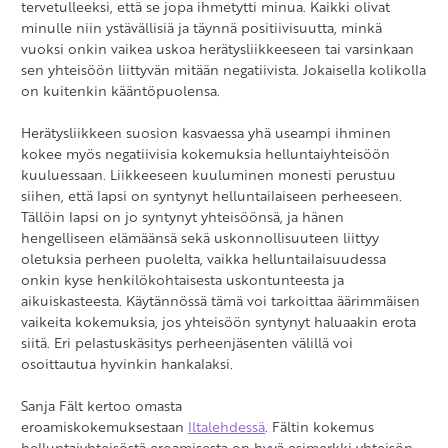
tervetulleeksi, että se jopa ihmetytti minua. Kaikki olivat
minulle niin ystävällisiä ja täynnä positiivisuutta, minkä
vuoksi onkin vaikea uskoa herätysliikkeeseen tai varsinkaan
sen yhteisöön liittyvän mitään negatiivista. Jokaisella kolikolla
on kuitenkin kääntöpuolensa.
Herätysliikkeen suosion kasvaessa yhä useampi ihminen
kokee myös negatiivisia kokemuksia helluntaiyhteisöön
kuuluessaan. Liikkeeseen kuuluminen monesti perustuu
siihen, että lapsi on syntynyt helluntailaiseen perheeseen.
Tällöin lapsi on jo syntynyt yhteisöönsä, ja hänen
hengelliseen elämäänsä sekä uskonnollisuuteen liittyy
oletuksia perheen puolelta, vaikka helluntailaisuudessa
onkin kyse henkilökohtaisesta uskontunteesta ja
aikuiskasteesta. Käytännössä tämä voi tarkoittaa äärimmäisen
vaikeita kokemuksia, jos yhteisöön syntynyt haluaakin erota
siitä. Eri pelastuskäsitys perheenjäsenten välillä voi
osoittautua hyvinkin hankalaksi.
Sanja Fält kertoo omasta
eroamiskokemuksestaan
Iltalehdessä
. Fältin kokemus
helluntaiyhteisöstä eroamisesta on hyvä esimerkki yhteisön