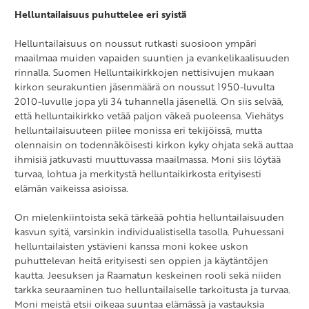
Helluntailaisuus puhuttelee eri syistä
Helluntailaisuus on noussut rutkasti suosioon ympäri
maailmaa muiden vapaiden suuntien ja evankelikaalisuuden
rinnalla. Suomen Helluntaikirkkojen nettisivujen mukaan
kirkon seurakuntien jäsenmäärä on noussut 1950-luvulta
2010-luvulle jopa yli 34 tuhannella jäsenellä. On siis selvää,
että helluntaikirkko vetää paljon väkeä puoleensa. Viehätys
helluntailaisuuteen piilee monissa eri tekijöissä, mutta
olennaisin on todennäköisesti kirkon kyky ohjata sekä auttaa
ihmisiä jatkuvasti muuttuvassa maailmassa. Moni siis löytää
turvaa, lohtua ja merkitystä helluntaikirkosta erityisesti
elämän vaikeissa asioissa.
On mielenkiintoista sekä tärkeää pohtia helluntailaisuuden
kasvun syitä, varsinkin individualistisella tasolla. Puhuessani
helluntailaisten ystävieni kanssa moni kokee uskon
puhuttelevan heitä erityisesti sen oppien ja käytäntöjen
kautta. Jeesuksen ja Raamatun keskeinen rooli sekä niiden
tarkka seuraaminen tuo helluntailaiselle tarkoitusta ja turvaa.
Moni meistä etsii oikeaa suuntaa elämässä ja vastauksia