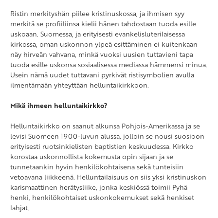
Ristin merkityshän piilee kristinuskossa, ja ihmisen syy
merkitä se profiiliinsa kielii hänen tahdostaan tuoda esille
uskoaan. Suomessa, ja erityisesti evankelisluterilaisessa
kirkossa, oman uskonnon ylpeä esittäminen ei kuitenkaan
näy hirveän vahvana, minkä vuoksi uusien tuttavieni tapa
tuoda esille uskonsa sosiaalisessa mediassa hämmensi minua.
Usein nämä uudet tuttavani pyrkivät ristisymbolien avulla
ilmentämään yhteyttään helluntaikirkkoon.
Mikä ihmeen helluntaikirkko?
Helluntaikirkko on saanut alkunsa Pohjois-Amerikassa ja se
levisi Suomeen 1900-luvun alussa, jolloin se nousi suosioon
erityisesti ruotsinkielisten baptistien keskuudessa. Kirkko
korostaa uskonnollista kokemusta opin sijaan ja se
tunnetaankin hyvin henkilökohtaisena sekä tunteisiin
vetoavana liikkeenä. Helluntailaisuus on siis yksi kristinuskon
karismaattinen herätysliike, jonka keskiössä toimii Pyhä
henki, henkilökohtaiset uskonkokemukset sekä henkiset
lahjat.