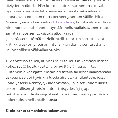
tiiviyden haitoista. Hän kertoo, kuinka vanhemmat olivat
hyvin vastahakoisia tyttärensä eroamisesta sekä aiheen
aiheuttavan edelleen riitaa perheenjäsenten välille. Nina
Norea-Syvänen taas kertoo
ET-lehdessä
, kuinka yhteisöllisyys
nimenomaan sai hänet liittymään helluntailaisuuteen, mutta
samalla myös sen toksisuus alkoi käydä
ylitsepääsemättömäksi. Helluntailiike onkin saanut paljon
kritiikkiä uskon yhteisön intensiivisyyden ja sen tuottaman
uskonnollisen väkivallan vuoksi.
Tiivis yhteisö toimii, kunnes se ei toimi. On varmasti ihanaa
kokea syvää kuuluvuutta ja pyhyyttä elämässään. Jos
kuitenkin alkaa ajattelemaan eri tavalla tai kyseenalaistamaan
uskoaan, se voi hyvinkin luoda ahdistavan tilanteen, jossa
koko yhteisö kääntyy yksilöä vastaan. Tällaiset kokemukset
uskonnollisen yhteisön intensiivisyydestä ja jopa
pakottavaisuudesta varjostavat harmillisen usein positiivisia
kokemuksia helluntaikirkosta.
Ei ole kahta samanlaista kokemusta