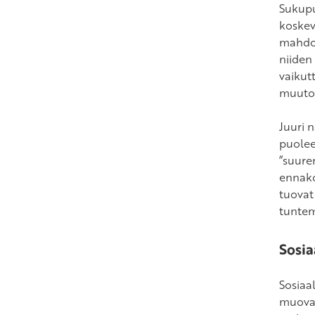
Sukupu
koskev
mahdot
niiden
vaikut
muutok
Juuri 
puolee
”suure
ennako
tuovat
tuntem
Sosia
Sosiaa
muovau