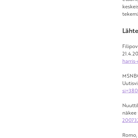
keskei
tekemä
Lähte
Filipo
21.4.2
harris
MSNBC.
Uutisv
si=38
Nuuttil
näkee 
20073
Romo, T