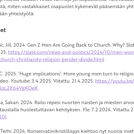
stä, miten vastakkaiset osapuolet kykenevät pääsemään yh
än yhteistyötä.
et
vic, Jill. 2024. Gen Z Men Are Going Back to Church. Why?
Sla
025.
https://slate.com/news-and-politics/2024/10/men-wom
-church-christianity-religion-gender-divide.html
 2025. ’Huge implications’: More young men turn to religion,
ideo.
Youtube
. 3.4.2025. Viitattu. 21.4.2025.
https://youtu.b
0loL2X64VgKQeK
.
a, Sakari. 2024. Railo repesi nuorten naisten ja miesten arvo
taustalla huolestuttavan kehityksen.
Yle.
7.2.2024. Viitattu 
201
.
erhi. 2024. Konservatiivikristillisyys kiehtoo nyt nuoria mieh