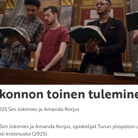
konnon toinen tulemin
025
Sini Jokimies ja Amanda Korjus
 Sini Jokimies ja Amanda Korjus, opiskelijat Turun yliopiston
li kristinusko
(2025).