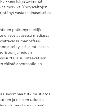
i kaikkein kärjistävimmät
in esimerkiksi Yhdysvaltojen
kärjistänyt vastakkainasettelua
ntinen potkunyrkkeilijä
e on sosiaalisessa mediassa
levittävässä manosfääri-
oja selityksiä ja ratkaisuja
nuorisoon ja heidän
eisuutta ja suuntaavat sen
ten välistä arvomaailojen
isää syvempää tutkimustietoa,
uuteen ja naisten uskosta
udessa tulee olemaan myös