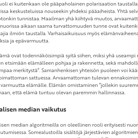
oli ei kuitenkaan ole pääpaholainen polarisaation taustalla,
issa keskusteluissa nouseekin yhdeksi pääaiheista. Yhtä selv
onkin tunnistaa. Maailman yhä kiihtyvä muutos, arvaamat
 nuorissa aikaan saama turvattomuuden tunne ovat kuitenki
tajia ilmiön taustalla. Varhaisaikuisuus myös elämänvaiheen
sia ja epävarmuutta.
nämä ovat todennäköisimpiä syitä siihen, miksi yhä useampi
n etsimään elämälleen pohjaa ja rakennetta, sekä mahdollis
mpaa merkitystä”. Samanhenkisen yhteisön puoleen voi kään
imattoman sattuessa. Arvaamattoman tulevan ennakoimine
 varmuutta elämälle. Elämän omistaminen ”jollekin suuremm
aan, että elämä tuntuu olevan paremmin hallinnassa.
alisen median vaikutus
lisen median algoritmeilla on oleellinen rooli erityisesti n
tumisessa. Somealustoilla sisältöjä järjestävien algoritmien