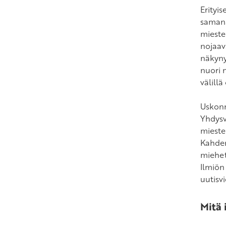
Erityi
samana
miesten
nojaav
näkyny
nuori 
välillä
Uskonn
Yhdysv
mieste
Kahden
miehet 
Ilmiön
uutisv
Mitä 