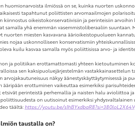
sen huomionarvoista ilmiössä on se, kuinka nuorten uskonn
ikaisesti tapahtunut poliittisten arvomaailmojen polarisoi
 kiinnostus oikeistokonservatiivisiin ja perinteisiin arvoihi
at samalla yhä enemmän vasemmistoliberaaliin suuntaan. M
t nuorten miesten kasvavana äärioikeistopuolueen kannat
mies nojaa uskonnolliseen konservatismiin yhteiskunnallisissa
 oleva kuilu kasvaa samalla myös poliittisissa arvo- ja identi
on ja politiikan erottamattomasti yhteen kietoutuminen kor
alloissa sen kaksipuoluejärjestelmän vastakkainasettelun ta
n arvojakautuneisuus näkyy äänestyskäyttäytymisessä ja puo
 ääripään erottuminen vaikeuttaa esimerkiksi parisuhteid
etsivät perinteistä perhemallia ja naisten halu avioliittoa j
 poliittisuudesta on uutisoinut esimerkiksi yhdysvaltalaine
ideo täältä:
https://youtu.be/s1hBYxdbaR8?si=380loL2X6
ilmiön taustalla on?