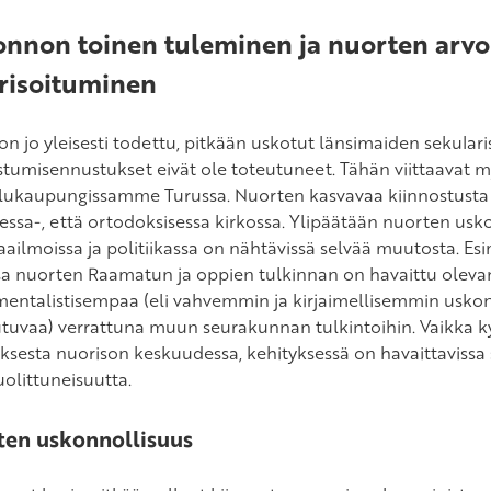
nnon toinen tuleminen ja nuorten arv
risoituminen
n jo yleisesti todettu, pitkään uskotut länsimaiden sekularis
stumisennustukset eivät ole toteutuneet. Tähän viittaav
lukaupungissamme Turussa. Nuorten kasvavaa kiinnostusta 
sessa-, että ortodoksisessa kirkossa. Ylipäätään nuorten usk
ailmoissa ja politiikassa on nähtävissä selvää muutosta. Esi
sa nuorten Raamatun ja oppien tulkinnan on havaittu oleva
entalistisempaa (eli vahvemmin ja kirjaimellisemmin uskonn
tuvaa) verrattuna muun seurakunnan tulkintoihin. Vaikka kys
sesta nuorison keskuudessa, kehityksessä on havaittavissa
olittuneisuutta.
ten uskonnollisuus