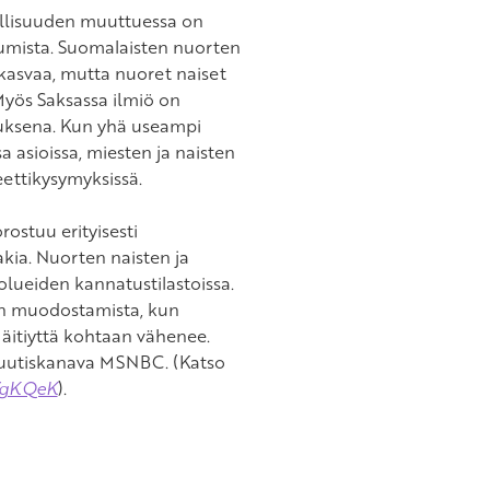
ollisuuden muuttuessa on
tumista. Suomalaisten nuorten
n kasvaa, mutta nuoret naiset
yös Saksassa ilmiö on
uksena. Kun yhä useampi
 asioissa, miesten ja naisten
teettikysymyksissä.
ostuu erityisesti
kia. Nuorten naisten ja
lueiden kannatustilastoissa.
en muodostamista, kun
a äitiyttä kohtaan vähenee.
n uutiskanava MSNBC. (Katso
4VgKQeK
).