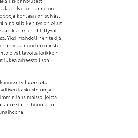
ekä uskonnollisesti
 sukupolveen tilanne on
oppeja kohtaan on selvästi
a naisilla kehitys on ollut
kaan kun miehet liittyvät
sa. Yksi mahdollinen tekijä
iinä missä nuorten miesten
nto eivät tavoita kaikkein
 lukea aiheesta lisää:
kiinnitetty huomiota
nallisen keskustelun ja
immin länsimaissa, joista
vaikutuksia on huomattu
lunaiheena.