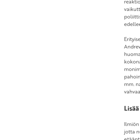
reakti
vaikut
poliitt
edelle
Erityi
Andrew
huomat
kokonai
monimu
pahoin
mm. nai
vahvaa
Lisää
Ilmiön
jotta 
etäänt