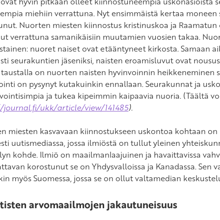
 ovat hyvin pitkään olleet kiinnostuneempia uskonasioista s
isempia miehiin verrattuna. Nyt ensimmäistä kertaa moneen
nut. Nuorten miesten kiinnostus kristinuskoa ja Raamatun 
ut verrattuna samanikäisiin muutamien vuosien takaa. Nuorill
stainen: nuoret naiset ovat etääntyneet kirkosta. Samaan ai
sti seurakuntien jäseniksi, naisten eroamisluvut ovat nousus
taustalla on nuorten naisten hyvinvoinnin heikkeneminen s
ointi on pysynyt kutakuinkin ennallaan. Seurakunnat ja usko
ointisimpia ja tukea kipeimmin kaipaavia nuoria. (Täältä voit
//journal.fi/ukk/article/view/141485
).
n miesten kasvavaan kiinnostukseen uskontoa kohtaan on 
esti uutismediassa, jossa ilmiöstä on tullut yleinen yhteiskun
elyn kohde. Ilmiö on maailmanlaajuinen ja havaittavissa vahv
tavan korostunut se on Yhdysvalloissa ja Kanadassa. Sen 
kin myös Suomessa, jossa se on ollut valtamedian keskuste
ttisten arvomaailmojen jakautuneisuus