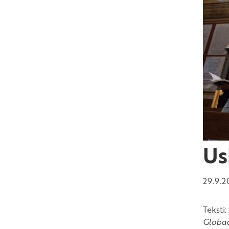
Us
29.9.2
Teksti:
Globaa