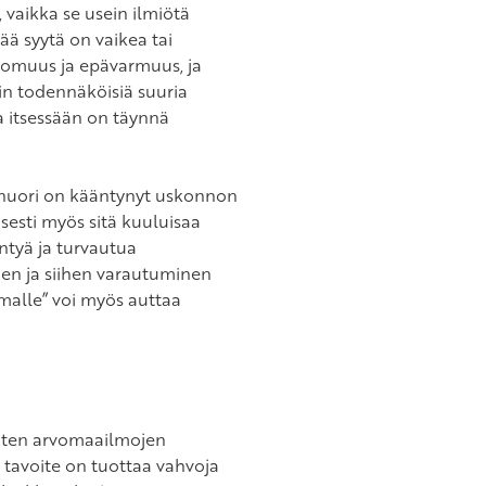
 vaikka se usein ilmiötä
ää syytä on vaikea tai
tomuus ja epävarmuus, ja
n todennäköisiä suuria
a itsessään on täynnä
 nuori on kääntynyt uskonnon
esti myös sitä kuuluisaa
tyä ja turvautua
n ja siihen varautuminen
alle” voi myös auttaa
uorten arvomaailmojen
 tavoite on tuottaa vahvoja