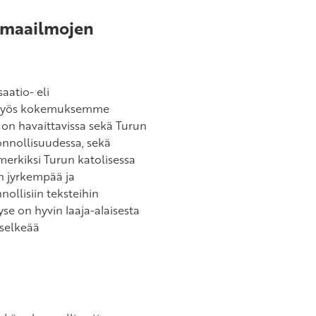
omaailmojen
aatio- eli
at myös kokemuksemme
on havaittavissa sekä Turun
onnollisuudessa, sekä
merkiksi Turun katolisessa
n jyrkempää ja
ollisiin teksteihin
e on hyvin laaja-alaisesta
 selkeää