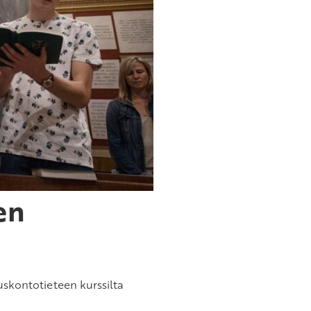
en
 uskontotieteen kurssilta