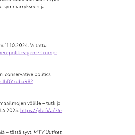
teisymmärrykseen ja
te.
11.10.2024. Viitattu
en-politics-gen-z-trump-
 conservative politics.
e/s1hBYxdbaR8?
maailmojen välille – tutkija
21.4.2025.
https://yle.fi/a/74-
iä – tässä syyt.
MTV Uutiset.