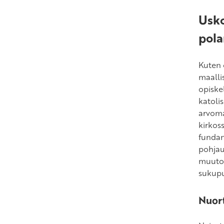
Usko
pola
Kuten o
maalli
opiske
katoli
arvoma
kirkos
fundam
pohjau
muutok
sukupu
Nuor