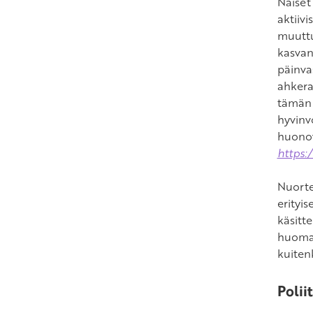
Naiset
aktiiv
muuttu
kasvan
päinva
ahkera
tämän 
hyvinv
huonov
https:
Nuorte
erityis
käsitt
huomat
kuiten
Polii