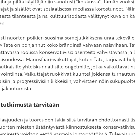
oita ja pitää käyttäjä niin sanotusti ”koukussa”. Tämän vuoks
tajat ja sisällöt ovat sosiaalisessa mediassa korostuneet. Nä
isesta tilanteesta ja ns. kulttuurisodasta välittynyt kuva on 
en.
sesti nuorten poikien suosima somejulkkiksena uraa tekevä e
 Tate on pohjannut koko brändinsä vahvaan naisvihaan. Tat
tavassa roolissa konservatiivisia asenteita vahvistavassa ja 
suudessa. Manosfääri-vaikuttajat, kuten Tate, tarjoavat helpp
tkaisille yhteiskunnallisille ongelmille, jotka vaikuttavat 
vointiinsa. Vaikuttajat ruokkivat kuuntelijoidensa turhautun
siin ja progressiivisiin liikkeisiin; vahvistaen näin sukupuol
 jakautumista.
 tutkimusta tarvitaan
 laajuuden ja tuoreuden takia siitä tarvitaan ehdottomasti l
nuorten miesten lisääntyvästä kiinnostuksesta konservatiivis
ymisestä voidaan vetää varmoja johtopäätöksiä. Tulevaisu