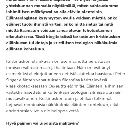
yhteiskunnan moraalia näyttämällä, miten suhtaudumme
inhimillisen määräysvallan alla eläviin olentoihin.
Eläinteologisten kysymysten avulla voidaan miettiä, onko
eläimet luotu ihmistä varten, onko niillä sielua tai mitä
mieltä Raamatun voidaan sanoa olevan tehotuotannon
oikeutuksesta. Tässä blogitekstissä tarkastelen kristinuskon
eläinkuvan tulkintoja ja kristillisen teologian näkökulmia
eläinten kohteluun.
Kristinuskon eläinkuvan on usein sanottu perustuvan
ihmisen valta-asemaan ja hallintaan. Näin on esittänyt
esimerkiksi allekirjoittaneen eettistä ajattelua haastanut Peter
Singer eläinten vapautuksen filosofiaa käsittelevässä
klassikkoteoksessaan
Oikeutta eläimille.
Eläinten ja ihmisen
vastakkainasettelu ei kuitenkaan teologian silmissä ole näin
mustavalkoinen. Kristinuskon opin ja etiikan tulkinnat
tarjoavat moninaisia näkökulmia eläinten kohteluun, eikä
ehdottomia viivoja ole helppoa vetää.
Hyvä paimen vai luoduista mahtavin?