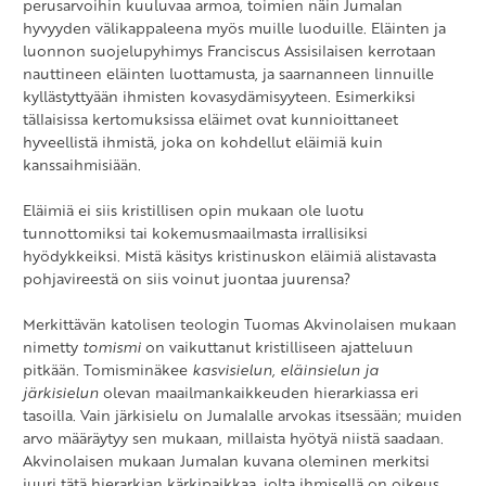
perusarvoihin kuuluvaa armoa
,
toimien näin Jumalan
hyvyyden välikappaleena myös muille luoduille. Eläinten ja
luonnon suojelupyhimys Franciscus Assisilaisen kerrotaan
nauttineen eläinten luottamusta, ja saarnanneen linnuille
kyllästyttyään ihmisten kovasydämisyyteen. Esimerkiksi
tällaisissa kertomuksissa eläimet ovat kunnioittaneet
hyveellistä ihmistä, joka on kohdellut eläimiä kuin
kanssaihmisiään.
Eläimiä ei siis kristillisen opin mukaan ole luotu
tunnottomiksi tai kokemusmaailmasta irrallisiksi
hyödykkeiksi. Mistä käsitys kristinuskon eläimiä alistavasta
pohjavireestä on siis voinut juontaa juurensa?
Merkittävän katolisen teologin Tuomas Akvinolaisen mukaan
nimetty
tomismi
on vaikuttanut kristilliseen ajatteluun
pitkään. Tomisminäkee
kasvisielun, eläinsielun ja
järkisielun
olevan maailmankaikkeuden hierarkiassa eri
tasoilla. Vain järkisielu on Jumalalle arvokas itsessään; muiden
arvo määräytyy sen mukaan, millaista hyötyä niistä saadaan.
Akvinolaisen mukaan Jumalan kuvana oleminen merkitsi
juuri tätä hierarkian kärkipaikkaa, jolta ihmisellä on oikeus