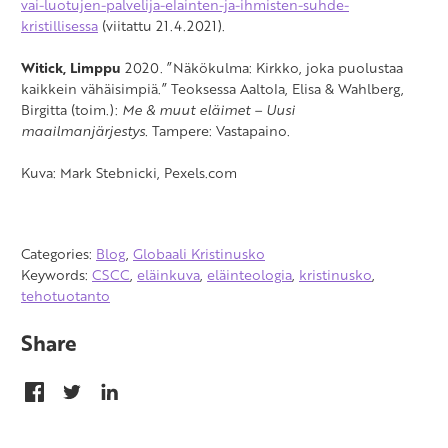
vai-luotujen-palvelija-elainten-ja-ihmisten-suhde-
kristillisessa
(viitattu 21.4.2021).
Witick, Limppu
2020. ”Näkökulma: Kirkko, joka puolustaa
kaikkein vähäisimpiä.” Teoksessa Aaltola, Elisa & Wahlberg,
Birgitta (toim.):
Me & muut eläimet – Uusi
maailmanjärjestys.
Tampere: Vastapaino.
Kuva: Mark Stebnicki, Pexels.com
Categories:
Blog
,
Globaali Kristinusko
Keywords:
CSCC
,
eläinkuva
,
eläinteologia
,
kristinusko
,
tehotuotanto
Share