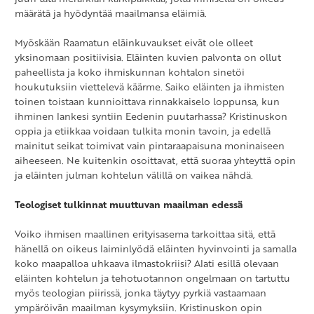
määrätä ja hyödyntää maailmansa eläimiä.
Myöskään Raamatun eläinkuvaukset eivät ole olleet
yksinomaan positiivisia. Eläinten kuvien palvonta on ollut
paheellista ja koko ihmiskunnan kohtalon sinetöi
houkutuksiin viettelevä käärme. Saiko eläinten ja ihmisten
toinen toistaan kunnioittava rinnakkaiselo loppunsa, kun
ihminen lankesi syntiin Eedenin puutarhassa? Kristinuskon
oppia ja etiikkaa voidaan tulkita monin tavoin, ja edellä
mainitut seikat toimivat vain pintaraapaisuna moninaiseen
aiheeseen. Ne kuitenkin osoittavat, että suoraa yhteyttä opin
ja eläinten julman kohtelun välillä on vaikea nähdä.
Teologiset tulkinnat muuttuvan maailman edessä
Voiko ihmisen maallinen erityisasema tarkoittaa sitä, että
hänellä on oikeus laiminlyödä eläinten hyvinvointi ja samalla
koko maapalloa uhkaava ilmastokriisi? Alati esillä olevaan
eläinten kohtelun ja tehotuotannon ongelmaan on tartuttu
myös teologian piirissä, jonka täytyy pyrkiä vastaamaan
ympäröivän maailman kysymyksiin. Kristinuskon opin