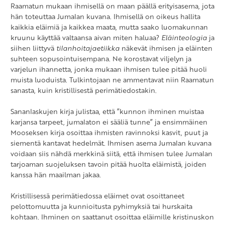
Raamatun mukaan ihmisellä on maan päällä erityisasema, jota
hän toteuttaa Jumalan kuvana. Ihmisellä on oikeus hallita
kaikkia eläimiä ja kaikkea maata, mutta saako luomakunnan
kruunu käyttää valtaansa aivan miten haluaa?
Eläinteologia
ja
siihen liittyvä
tilanhoitajaetiikka
näkevät ihmisen ja eläinten
suhteen sopusointuisempana. Ne korostavat viljelyn ja
varjelun ihannetta, jonka mukaan ihmisen tulee pitää huoli
muista luoduista. Tulkintojaan ne ammentavat niin Raamatun
sanasta, kuin kristillisestä perimätiedostakin.
Sananlaskujen kirja julistaa, että ”kunnon ihminen muistaa
karjansa tarpeet, jumalaton ei sääliä tunne” ja ensimmäinen
Mooseksen kirja osoittaa ihmisten ravinnoksi kasvit, puut ja
siementä kantavat hedelmät. Ihmisen asema Jumalan kuvana
voidaan siis nähdä merkkinä siitä, että ihmisen tulee Jumalan
tarjoaman suojeluksen tavoin pitää huolta eläimistä, joiden
kanssa hän maailman jakaa.
Kristillisessä perimätiedossa eläimet ovat osoittaneet
pelottomuutta ja kunnioitusta pyhimyksiä tai hurskaita
kohtaan. Ihminen on saattanut osoittaa eläimille kristinuskon