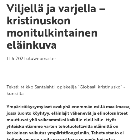
Viljellä ja varjella –
kristinuskon
monitulkintainen
eläinkuva
11.6.2021
utuwebmaster
Teksti: Mikko Santalahti, opiskelija “Globaali kristinusko” -
kurssilta.
Ympäristökysymykset ovat yhä enemmän esillä maailmassa,
jossa luonto köyhtyy, eläinlajit vähenevät ja elinolosuhteet
muuttuvat yhä vaikeammiksi kaikille elollisille. Myös
yhteiskuntiamme varten tehotuotettavilla eläimillä on
keskeinen vaikutus ympäristöongelmiin. Tehotuotanto ei
kuitenkaan vain rasita maapalloa – se myös heijastaa