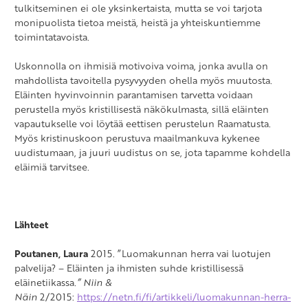
tulkitseminen ei ole yksinkertaista, mutta se voi tarjota
monipuolista tietoa meistä, heistä ja yhteiskuntiemme
toimintatavoista.
Uskonnolla on ihmisiä motivoiva voima, jonka avulla on
mahdollista tavoitella pysyvyyden ohella myös muutosta.
Eläinten hyvinvoinnin parantamisen tarvetta voidaan
perustella myös kristillisestä näkökulmasta, sillä eläinten
vapautukselle voi löytää eettisen perustelun Raamatusta.
Myös kristinuskoon perustuva maailmankuva kykenee
uudistumaan, ja juuri uudistus on se, jota tapamme kohdella
eläimiä tarvitsee.
Lähteet
Poutanen, Laura
2015. ”Luomakunnan herra vai luotujen
palvelija? – Eläinten ja ihmisten suhde kristillisessä
eläinetiikassa
.”
Niin &
Näin
2/2015:
https://netn.fi/fi/artikkeli/luomakunnan-herra-