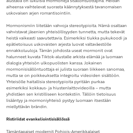
alustalla on lukuisia mormoneja sisällöntuottajina. Heidän
aiheensa vaihtelevat suorasta käännytyksestä tavanomaisen
uskovaisen arjen romantisointiin.
Mormonismiin liitetään vahvoja stereotypioita. Nämä osaltaan
vahvistavat jäsenien yhteisöllisyyden tunnetta, mutta tekevät
heistä vaikeasti saavutettavia. Esimerkiksi tiukka pukukoodi ja
epätietoisuus uskovaisten arjesta luovat valtaväestölle
ennakkoluuloja. Tämän johdosta useat mormonit ovat
halunneet kuvata Tiktok-alustalle arkista elämää ja luomaan
dialogia yhteisön ulkopuolisten kanssa. Jokainen
mormonisisällöntuottaja ei julista suoraan liikkeen sanomaa,
mutta se on poikkeuksetta integroitu videoiden sisältöön.
Yhteisölle haitallisia stereotypioita pyritään purkaa
esimerkiksi kokkaus- ja hiustenlaittovideoilla – mutta
yhdistäen sen kristilliseen kontekstiin. Tällöin tietoisuus
lisääntyy ja mormoniyhteisö pystyy luomaan itsestään
miellyttävän brändin.
Ristiriidat evankeliointisisällössä
Tämäntapaiset modernit Pohjois-Amerikkalaiset