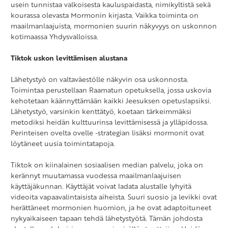
usein tunnistaa valkoisesta kauluspaidasta, nimikyltistä sekä
kourassa olevasta Mormonin kirjasta. Vaikka toiminta on
maailmanlaajuista, mormonien suurin näkyvyys on uskonnon
kotimaassa Yhdysvalloissa.
Tiktok uskon levittämisen alustana
Lähetystyö on valtaväestölle näkyvin osa uskonnosta.
Toimintaa perustellaan Raamatun opetuksella, jossa uskovia
kehotetaan käännyttämään kaikki Jeesuksen opetuslapsiksi.
Lähetystyö, varsinkin kenttätyö, koetaan tärkeimmäksi
metodiksi heidän kulttuurinsa levittämisessä ja ylläpidossa.
Perinteisen ovelta ovelle -strategian lisäksi mormonit ovat
löytäneet uusia toimintatapoja.
Tiktok on kiinalainen sosiaalisen median palvelu, joka on
kerännyt muutamassa vuodessa maailmanlaajuisen
käyttäjäkunnan. Käyttäjät voivat ladata alustalle lyhyitä
videoita vapaavalintaisista aiheista. Suuri suosio ja levikki ovat
herättäneet mormonien huomion, ja he ovat adaptoituneet
nykyaikaiseen tapaan tehdä lähetystyötä. Tämän johdosta