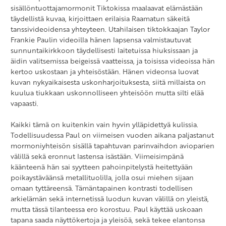
sisällöntuottajamormonit Tiktokissa maalaavat elämästään
täydellistä kuvaa, kirjoittaen erilaisia Raamatun säkeitä
tanssivideoidensa yhteyteen. Utahilaisen tiktokkaajan Taylor
Frankie Paulin videoilla hänen lapsensa valmistautuvat
sunnuntaikirkkoon täydellisesti laitetuissa hiuksissaan ja
äidin valitsemissa beigeissä vaatteissa, ja toisissa videoissa hän
kertoo uskostaan ja yhteisöstään. Hänen videonsa luovat
kuvan nykyaikaisesta uskonharjoituksesta, siitä millaista on
kuulua tiukkaan uskonnolliseen yhteisöön mutta silti elää
vapaasti.
Kaikki tämä on kuitenkin vain hyvin ylläpidettyä kulissia.
Todellisuudessa Paul on viimeisen vuoden aikana paljastanut
mormoniyhteisön sisällä tapahtuvan parinvaihdon avioparien
välillä sekä eronnut lastensa isästään. Viimeisimpänä
käänteenä hän sai syytteen pahoinpitelystä heitettyään
poikaystäväänsä metallituolilla, jolla osui miehen sijaan
omaan tyttäreensä. Tämäntapainen kontrasti todellisen
arkielämän sekä internetissä luodun kuvan välillä on yleistä,
mutta tässä tilanteessa ero korostuu. Paul käyttää uskoaan
tapana saada näyttökertoja ja yleisöä, sekä tekee elantonsa