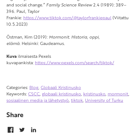
and social change.”
Family Science Review
2.4 (1989): 389–
396. Paul, Taylor
Frankie:
https://www.tiktok.com/@taylorfrankiepaul
(Viitattu
10.5.2023)
Östman, Kim (2019):
Mormonit. Historia, oppi,
elämä.
Helsinki: Gaudeamus.
Kuva
ilmaisesta Pexels
kuvapankista:
https://www.pexels.com/search/tiktok/
Categories:
Blog
,
Globaali Kristinusko
Keywords:
CSCC
,
globaali kristinusko
,
kristinusko
,
mormonit
,
sosiaalinen media ja lähetystyö
,
tiktok
,
University of Turku
Share