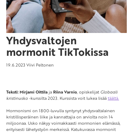
Yhdysvaltojen
mormonit TikTokissa
19.6.2023
Viivi Peltonen
Teksti:
Mirjami Oittila
ja
Riina Varnio
, opiskelijat
Globaali
kristinusko
-kurssilta 2023. Kurssista voit lukea lisää
täältä.
Mormonismi on 1800-luvulla syntynyt yhdysvaltalainen
kristillisperäinen liike ja kannattajia on arviolta noin 14
miljoonaa. Usko näkyy voimakkaasti mormonien elämässä,
erityisesti lähetystyön merkeissä. Katukuvassa mormonit