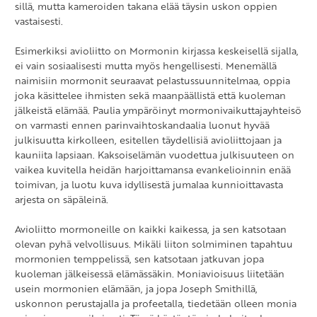
sillä, mutta kameroiden takana elää täysin uskon oppien
vastaisesti.
Esimerkiksi avioliitto on Mormonin kirjassa keskeisellä sijalla,
ei vain sosiaalisesti mutta myös hengellisesti. Menemällä
naimisiin mormonit seuraavat pelastussuunnitelmaa, oppia
joka käsittelee ihmisten sekä maanpäällistä että kuoleman
jälkeistä elämää. Paulia ympäröinyt mormonivaikuttajayhteisö
on varmasti ennen parinvaihtoskandaalia luonut hyvää
julkisuutta kirkolleen, esitellen täydellisiä avioliittojaan ja
kauniita lapsiaan. Kaksoiselämän vuodettua julkisuuteen on
vaikea kuvitella heidän harjoittamansa evankelioinnin enää
toimivan, ja luotu kuva idyllisestä jumalaa kunnioittavasta
arjesta on säpäleinä.
Avioliitto mormoneille on kaikki kaikessa, ja sen katsotaan
olevan pyhä velvollisuus. Mikäli liiton solmiminen tapahtuu
mormonien temppelissä, sen katsotaan jatkuvan jopa
kuoleman jälkeisessä elämässäkin. Moniavioisuus liitetään
usein mormonien elämään, ja jopa Joseph Smithillä,
uskonnon perustajalla ja profeetalla, tiedetään olleen monia