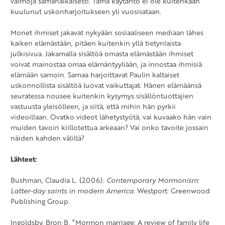
vaimoja samanaikaisesti. Tämä käytäntö ei ole kuitenkaan
kuulunut uskonharjoitukseen yli vuosisataan.
Monet ihmiset jakavat nykyään sosiaaliseen mediaan lähes
kaiken elämästään, pitäen kuitenkin yllä tietynlaista
julkisivua. Jakamalla sisältöä omasta elämästään ihmiset
voivat mainostaa omaa elämäntyyliään, ja innostaa ihmisiä
elämään samoin. Samaa harjoittavat Paulin kaltaiset
uskonnollista sisältöä luovat vaikuttajat. Hänen elämäänsä
seuratessa nousee kuitenkin kysymys sisällöntuottajien
vastuusta yleisölleen, ja siitä, että mihin hän pyrkii
videoillaan. Ovatko videot lähetystyötä, vai kuvaako hän vain
muiden tavoin kiillotettua arkeaan? Vai onko tavoite jossain
näiden kahden välillä?
Lähteet:
Bushman, Claudia L. (2006):
Contemporary Mormonism:
Latter-day saints in modern America.
Westport: Greenwood
Publishing Group.
Ingoldsby, Bron B. “Mormon marriage: A review of family life