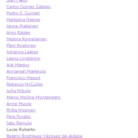
Carlos Gomez Gallego
Pedro E. Gundel
Marleena Hagner
Janne Ihalainen
Aino Kalske
Helena Korpelainen
Päivi Koskinen
Johanna Laakso
Leena Lindström
Aigi Margus
Annamari Markkola
Francisco Massot
Rebecca McCullay
Juha Mikola
Marco Molina-Montenegro
Anne Muola
Riitta Nissinen
Pere Puigbo
Satu Ramula
Lucas Ruberto
Beatriz Rodríguez Vázquez de Aldana