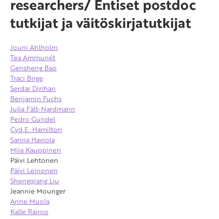
researchers/ Entiset postdoc
tutkijat ja väitöskirjatutkijat
Jouni Ahlholm
Tea Ammunét
Gensheng Bao
Traci Birge
Serdar Dirihan
Benjamin Fuchs
Julia Fält-Nardmann
Pedro Gundel
Cyd E. Hamilton
Sanna Haviola
Miia Kauppinen
Päivi Lehtonen
Päivi Leinonen
Shengqiang Liu
Jeannie Mounger
Anne Muola
Kalle Rainio