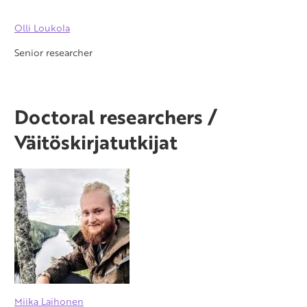
Olli Loukola
Senior researcher
Doctoral researchers /
Väitöskirjatutkijat
Miika Laihonen