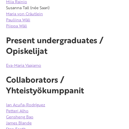
Miia Rainio
Susanna Tall (née Saari)
Maria von Cräutlein
Pauliina Wäli
Piippa Wäli
Present undergraduates /
Opiskelijat
Eva-Maria Vaajamo
Collaborators /
Yhteistyökumppanit
Ian Acuña-Rodríguez
Petteri Alho
Gensheng Bao
James Blande
Stan Faeth