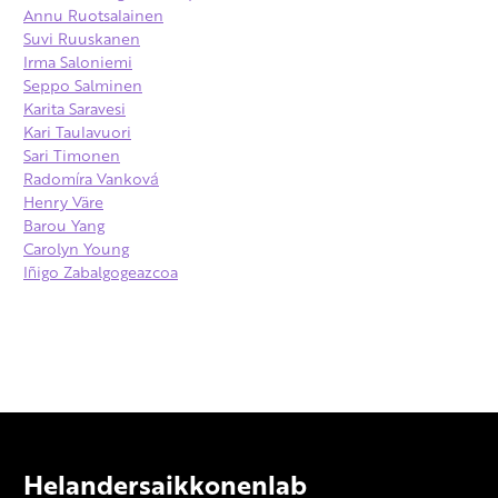
Annu Ruotsalainen
Suvi Ruuskanen
Irma Saloniemi
Seppo Salminen
Karita Saravesi
Kari Taulavuori
Sari Timonen
Radomíra Vanková
Henry Väre
Barou Yang
Carolyn Young
Iñigo Zabalgogeazcoa
Helandersaikkonenlab