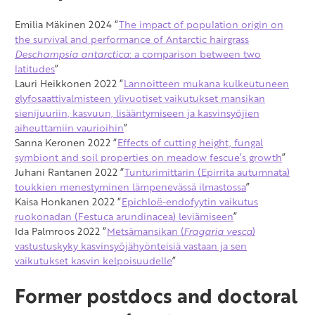
Emilia Mäkinen 2024 “
The impact of population origin on
the survival and performance of Antarctic hairgrass
Deschampsia antarctica
: a comparison between two
latitudes
”
Lauri Heikkonen 2022 “
Lannoitteen mukana kulkeutuneen
glyfosaattivalmisteen ylivuotiset vaikutukset mansikan
sienijuuriin, kasvuun, lisääntymiseen ja kasvinsyöjien
aiheuttamiin vaurioihin
”
Sanna Keronen 2022 “
Effects of cutting height, fungal
symbiont and soil properties on meadow fescue’s growth
”
Juhani Rantanen 2022 “
Tunturimittarin (Epirrita autumnata)
toukkien menestyminen lämpenevässä ilmastossa
”
Kaisa Honkanen 2022 “
Epichloë-endofyytin vaikutus
ruokonadan (Festuca arundinacea) leviämiseen
”
Ida Palmroos 2022 “
Metsämansikan (
Fragaria vesca
)
vastustuskyky kasvinsyöjähyönteisiä vastaan ja sen
vaikutukset kasvin kelpoisuudelle
”
Former postdocs and doctoral