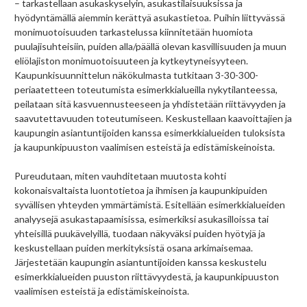
– tarkastellaan asukaskyselyin, asukastilaisuuksissa ja
hyödyntämällä aiemmin kerättyä asukastietoa. Puihin liittyvässä
monimuotoisuuden tarkastelussa kiinnitetään huomiota
puulajisuhteisiin, puiden alla/päällä olevan kasvillisuuden ja muun
eliölajiston monimuotoisuuteen ja kytkeytyneisyyteen.
Kaupunkisuunnittelun näkökulmasta tutkitaan 3-30-300-
periaatetteen toteutumista esimerkkialueilla nykytilanteessa,
peilataan sitä kasvuennusteeseen ja yhdistetään riittävyyden ja
saavutettavuuden toteutumiseen.
Keskustel
laan
kaavoittajien ja
kaupungin asiantuntijoiden kanssa esimerkkialueiden
tuloksista
ja
kaupunkipuuston vaalimisen esteistä ja edistämiskeinoista
.
Pureudutaan, miten vauhditetaan muutosta kohti
kokonaisvaltaista luontotietoa ja ihmisen ja kaupunkipuiden
syvällisen yhteyden ymmärtämistä. Esitellään esimerkkialueiden
analyysejä asukastapaamisissa, esimerkiksi asukasilloissa tai
yhteisillä puukävelyillä, tuodaan näkyväksi puiden hyötyjä ja
keskustellaan puiden merkityksistä osana arkimaisemaa.
Järjestetään kaupungin asiantuntijoiden kanssa keskustelu
esimerkkialueiden puuston riittävyydestä, ja kaupunkipuuston
vaalimisen esteistä ja edistämiskeinoista.