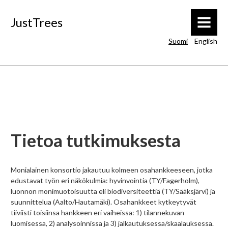
JustTrees
MENU
Suomi
English
Tietoa tutkimuksesta
Monialainen konsortio jakautuu kolmeen osahankkeeseen, jotka
edustavat työn eri näkökulmia: hyvinvointia (TY/Fagerholm),
luonnon monimuotoisuutta eli biodiversiteettiä (TY/Sääksjärvi) ja
suunnittelua (Aalto/Hautamäki). Osahankkeet kytkeytyvät
tiiviisti toisiinsa hankkeen eri vaiheissa: 1) tilannekuvan
luomisessa, 2) analysoinnissa ja 3) jalkautuksessa/skaalauksessa.