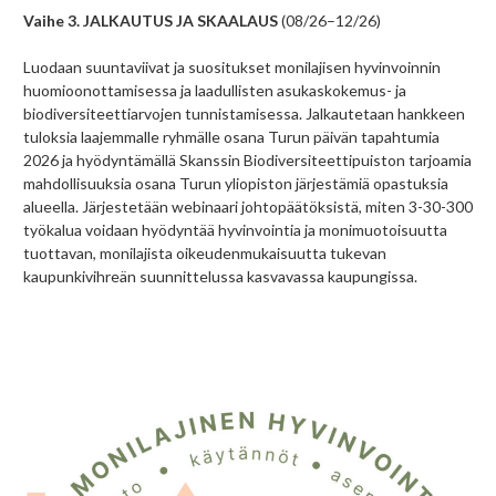
Vaihe 3. JALKAUTUS JA SKAALAUS
(08/26–12/26)
Luodaan suuntaviivat ja suositukset monilajisen hyvinvoinnin
huomioonottamisessa ja laadullisten asukaskokemus- ja
biodiversiteettiarvojen tunnistamisessa. Jalkautetaan hankkeen
tuloksia laajemmalle ryhmälle osana Turun päivän tapahtumia
2026 ja hyödyntämällä Skanssin Biodiversiteettipuiston tarjoamia
mahdollisuuksia osana Turun yliopiston järjestämiä opastuksia
alueella. Järjestetään webinaari johtopäätöksistä, miten 3-30-300
työkalua voidaan hyödyntää hyvinvointia ja monimuotoisuutta
tuottavan, monilajista oikeudenmukaisuutta tukevan
kaupunkivihreän suunnittelussa kasvavassa kaupungissa.