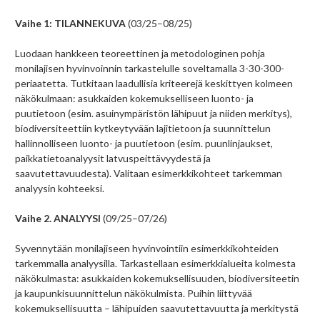
Vaihe 1: TILANNEKUVA
(03/25–08/25)
Luodaan hankkeen teoreettinen ja metodologinen pohja
monilajisen hyvinvoinnin tarkastelulle soveltamalla 3-30-300-
periaatetta. Tutkitaan laadullisia kriteerejä keskittyen kolmeen
näkökulmaan: asukkaiden kokemukselliseen luonto- ja
puutietoon (esim. asuinympäristön lähipuut ja niiden merkitys),
biodiversiteettiin kytkeytyvään lajitietoon ja suunnittelun
hallinnolliseen luonto- ja puutietoon (esim. puunlinjaukset,
paikkatietoanalyysit latvuspeittävyydestä ja
saavutettavuudesta). Valitaan esimerkkikohteet tarkemman
analyysin kohteeksi.
Vaihe 2. ANALYYSI
(09/25–07/26)
Syvennytään monilajiseen hyvinvointiin esimerkkikohteiden
tarkemmalla analyysilla. Tarkastellaan esimerkkialueita kolmesta
näkökulmasta: asukkaiden kokemuksellisuuden, biodiversiteetin
ja kaupunkisuunnittelun näkökulmista. Puihin liittyvää
kokemuksellisuutta – lähipuiden saavutettavuutta ja merkitystä