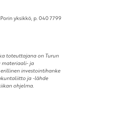
 Porin yksikkö, p. 040 7799
a toteuttajana on Turun
 materiaali- ja
rillinen investointihanke
untaliitto ja -lähde
iikan ohjelma.