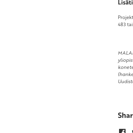
Lisät
Projek
483 ta
MALAMA
yliopi
konete
(hanke
Uudist
Shar