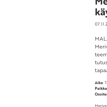
Me
kä
07.11
MALA
Meri
tee
tutu
tapa
Aika
: 
Paikka
Osoite
Merive