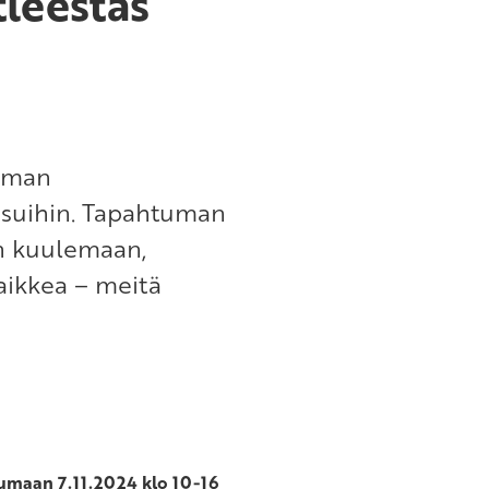
tleestas
uman
ssuihin. Tapahtuman
n kuulemaan,
aikkea – meitä
umaan 7.11.2024 klo 10-16