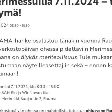
rimessuilla 7.11.2024 – 
ymä!
.2024
-
08:30
15:30
MA-hanke osallistuu tänäkin vuonna Ra
verkostopäivän ohessa pidettäviin Merime
mana on
älykäs meriteollisuus
. Tule mukaa
stumaan näyteilleasettajiin sekä – ennen k
amaan!
Torstai 7.11.2024, klo 8:30 – 15:00
: SAMKin ja WinNovan tilat
: Merimäki, Suojantie 2, Rauma
rkostopäivän ohessa on mahdollista tutustua
ohjusvene Ra