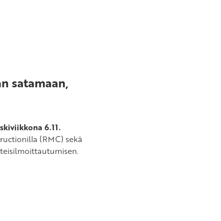
an satamaan,
skiviikkona 6.11.
uctionilla (RMC) sekä
äteisilmoittautumisen.