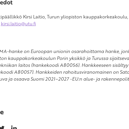
iedot
tipäällikkö Kirsi Laitio, Turun yliopiston kauppakorkeakoulu,
i
kirsi.laitio@utu.fi
-hanke on Euroopan unionin osarahoittama hanke, jonk
ston kauppakorkeakoulun Porin yksikkö ja Turussa sijaitseva
kniikan laitos (hankekoodi A80056). Hankkeeseen sisältyy e
koodi A80057). Hankkeiden rahoitusviranomainen on Satak
uva ja osaava Suomi 2021–2027 -EU:n alue- ja rakennepolit
e