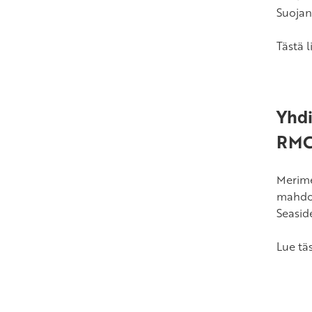
Suojan
Tästä l
Yhdi
RMC:
Merime
mahdol
Seasid
Lue täs