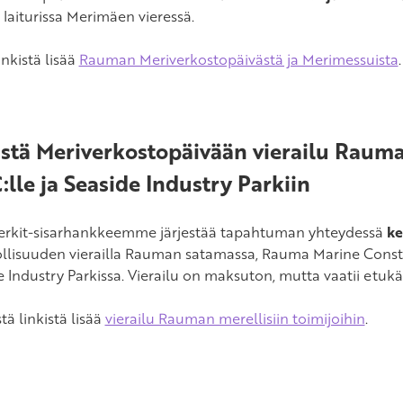
 laiturissa Merimäen vieressä.
inkistä lisää
Rauman Meriverkostopäivästä ja Merimessuista
.
stä Meriverkostopäivään vierailu Raum
lle ja Seaside Industry Parkiin
rkit-sisarhankkeemme järjestää tapahtuman yhteydessä
ke
lisuuden vierailla Rauman satamassa, Rauma Marine Constr
e Industry Parkissa. Vierailu on maksuton, mutta vaatii etuk
tä linkistä lisää
vierailu Rauman merellisiin toimijoihin
.