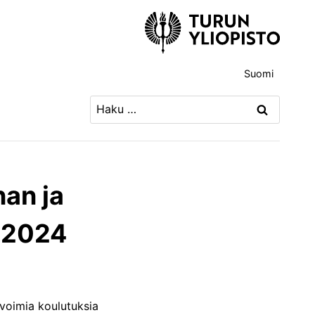
Suomi
Haku:
nan ja
ä 2024
avoimia koulutuksia