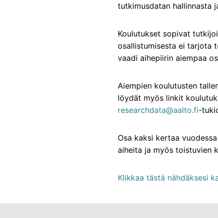
tutkimusdatan hallinnasta j
Koulutukset sopivat tutkijoi
osallistumisesta ei tarjota 
vaadi aihepiirin aiempaa o
Aiempien koulutusten tallen
löydät myös linkit koulutuk
researchdata@aalto.fi
-tuki
Osa kaksi kertaa vuodessa 
aiheita ja myös toistuvien k
Klikkaa tästä nähdäksesi ka