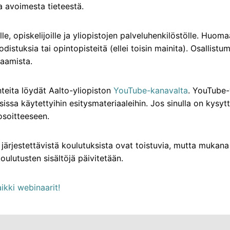
a avoimesta tieteestä.
lle, opiskelijoille ja yliopistojen palveluhenkilöstölle. Huoma
todistuksia tai opintopisteitä (ellei toisin mainita). Osallis
saamista.
teita löydät Aalto-yliopiston
YouTube-kanavalta
. YouTube-
sissa käytettyihin esitysmateriaaleihin. Jos sinulla on kysyt
osoitteeseen.
järjestettävistä koulutuksista ovat toistuvia, mutta muka
oulutusten sisältöjä päivitetään.
ikki webinaarit!