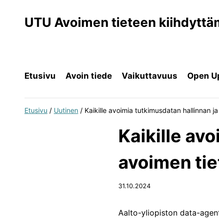
Siirry
sisältöön
UTU Avoimen tieteen kiihdytt
Etusivu
Avoin tiede
Vaikuttavuus
Open Up
Etusivu
/
Uutinen
/
Kaikille avoimia tutkimusdatan hallinnan j
Kaikille av
avoimen tie
31.10.2024
Aalto-yliopiston data-agen