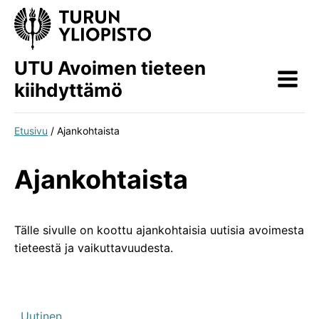
Siirry
sisältöön
UTU Avoimen tieteen
kiihdyttämö
Etusivu
/
Ajankohtaista
Ajankohtaista
Tälle sivulle on koottu ajankohtaisia uutisia avoimesta
tieteestä ja vaikuttavuudesta.
Uutinen