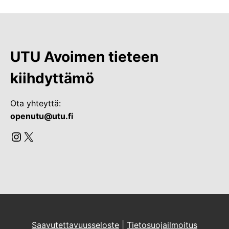
UTU Avoimen tieteen
kiihdyttämö
Ota yhteyttä:
openutu@utu.fi
Instagram
X
Saavutettavuusseloste
|
Tietosuojailmoitus