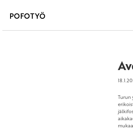
POFOTYÖ
Av
18.1.2
Turun 
erikoi
jälkifo
aikaka
mukaa