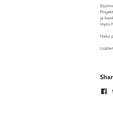
Etsimm
Projek
ja han
myös h
Haku p
Lisätie
Shar