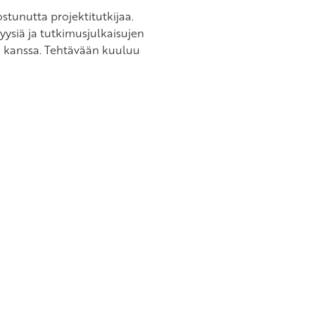
tunutta projektitutkijaa.
yysiä ja tutkimusjulkaisujen
n kanssa. Tehtävään kuuluu