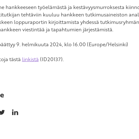
e hankkeeseen työelämästä ja kestävyysmurroksesta kiinnos
titutkijan tehtäviin kuuluu hankkeen tutkimusaineiston anal
kkeen loppuraportin kirjoittamista yhdessä tutkimusryhmä
ankkeen viestintää ja tapahtumien järjestämistä.
äättyy 9. helmikuuta 2024, klo 16.00 (Europe/Helsinki)
toja tästä
linkistä
(ID20137).
e