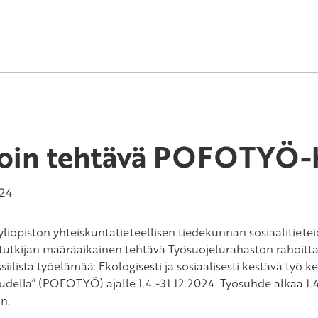
oin tehtävä POFOTYÖ-
024
yliopiston yhteiskuntatieteellisen tiedekunnan sosiaalitiete
stutkijan määräaikainen tehtävä Työsuojelurahaston rahoit
ssiilista työelämää: Ekologisesti ja sosiaalisesti kestävä työ
udella” (POFOTYÖ) ajalle 1.4.-31.12.2024. Työsuhde alkaa 1
n.