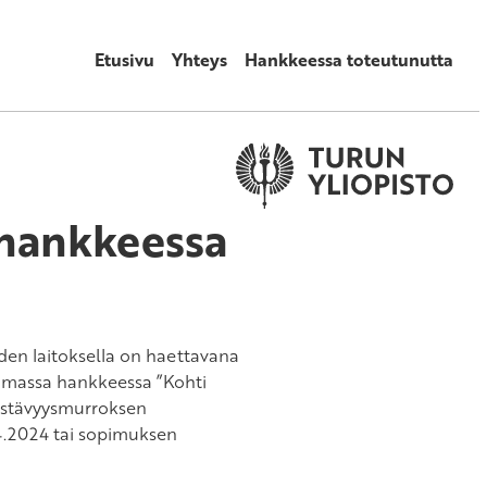
Etusivu
Yhteys
Hankkeessa toteutunutta
hankkeessa
iden laitoksella on haettavana
tamassa hankkeessa ”Kohti
 kestävyysmurroksen
.4.2024 tai sopimuksen