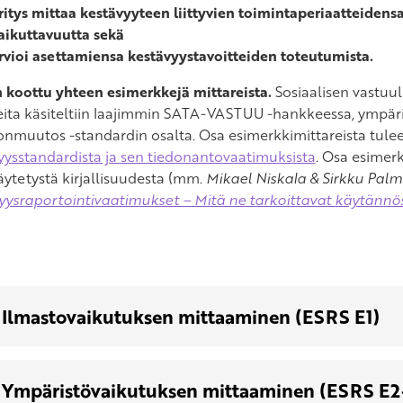
ritys mittaa kestävyyteen liittyvien toimintaperiaatteiden
aikuttavuutta sekä
rvioi asettamiensa kestävyystavoitteiden toteutumista.
n koottu yhteen esimerkkejä mittareista.
Sosiaalisen vastuul
eita käsiteltiin laajimmin SATA-VASTUU -hankkeessa, ympäri
onmuutos -standardin osalta. Osa esimerkkimittareista tule
yysstandardista ja sen tiedonantovaatimuksista
. Osa esimer
käytetystä kirjallisuudesta (mm.
Mikael Niskala & Sirkku Pal
yysraportointivaatimukset – Mitä ne tarkoittavat käytännö
Ilmastovaikutuksen mittaaminen (ESRS E1)
Ympäristövaikutuksen mittaaminen (ESRS E2