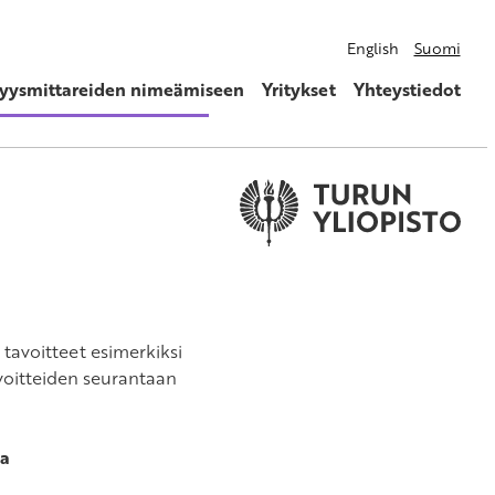
English
Suomi
vyysmittareiden nimeämiseen
Yritykset
Yhteystiedot
 tavoitteet esimerkiksi
avoitteiden seurantaan
la