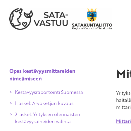
Mi
Opas kestävyysmittareiden
nimeämiseen
Kestävyysraportointi Suomessa
Yrityk
haital
1. askel: Arvoketjun kuvaus
mittari
2. askel: Yrityksen olennaisten
Mittari
kestävyysaiheiden valinta