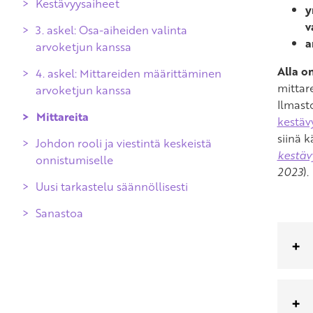
Kestävyysaiheet
y
v
3. askel: Osa-aiheiden valinta
a
arvoketjun kanssa
Alla o
4. askel: Mittareiden määrittäminen
Tapa 1. Lähityöpaja
mittar
arvoketjun kanssa
Tapa 2. Etätyöpaja
Ilmast
Mittareita
Tapa 1. Lähityöpaja
kestäv
siinä 
Johdon rooli ja viestintä keskeistä
Tapa 2. Etätyöpaja
kestäv
onnistumiselle
2023
).
Uusi tarkastelu säännöllisesti
Sanastoa