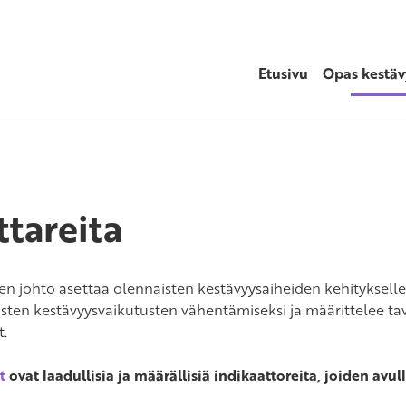
Etusivu
Opas kestä
ttareita
sen johto asettaa olennaisten kestävyysaiheiden kehitykselle
listen kestävyysvaikutusten vähentämiseksi ja määrittelee t
t.
t
ovat laadullisia ja määrällisiä indikaattoreita, joiden avul