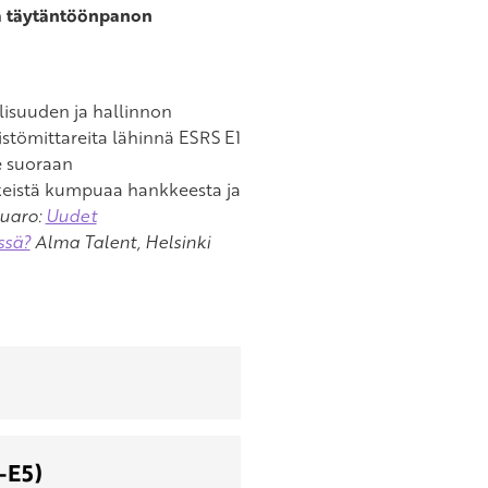
sa täytäntöönpanon
lisuuden ja hallinnon
stömittareita lähinnä ESRS E1
e suoraan
keistä kumpuaa hankkeesta ja
muaro:
Uudet
ssä?
Alma Talent, Helsinki
-E5)