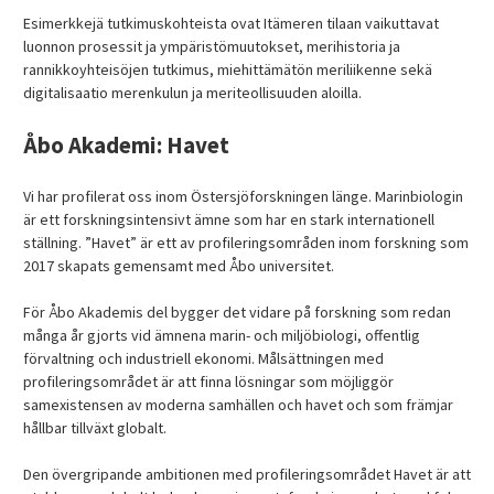
Esimerkkejä tutkimuskohteista ovat Itämeren tilaan vaikuttavat
luonnon prosessit ja ympäristömuutokset, merihistoria ja
rannikkoyhteisöjen tutkimus, miehittämätön meriliikenne sekä
digitalisaatio merenkulun ja meriteollisuuden aloilla.
Åbo Akademi: Havet
Vi har profilerat oss inom Östersjöforskningen länge. Marinbiologin
är ett forskningsintensivt ämne som har en stark internationell
ställning. ”Havet” är ett av profileringsområden inom forskning som
2017 skapats gemensamt med Åbo universitet.
För Åbo Akademis del bygger det vidare på forskning som redan
många år gjorts vid ämnena marin- och miljöbiologi, offentlig
förvaltning och industriell ekonomi. Målsättningen med
profileringsområdet är att finna lösningar som möjliggör
samexistensen av moderna samhällen och havet och som främjar
hållbar tillväxt globalt.
Den övergripande ambitionen med profileringsområdet Havet är att