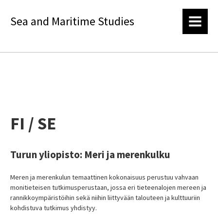
Sea and Maritime Studies
MENU
FI / SE
Turun yliopisto: Meri ja merenkulku
Meren ja merenkulun temaattinen kokonaisuus perustuu vahvaan
monitieteisen tutkimusperustaan, jossa eri tieteenalojen mereen ja
rannikkoympäristöihin sekä niihin liittyvään talouteen ja kulttuuriin
kohdistuva tutkimus yhdistyy.