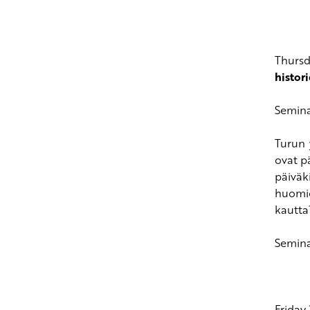
Thursd
histori
Seminaa
Turun 
ovat pä
päiväki
huomio
kautta
Semina
Friday