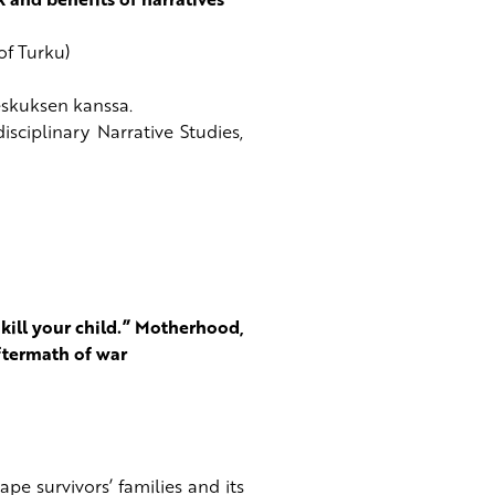
of Turku)
keskuksen kanssa.
isciplinary Narrative Studies,
o kill your child.” Motherhood,
ftermath of war
pe survivors’ families and its