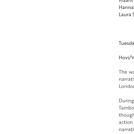
Hanna M
Laura S
Tuesday
Hovi/V
The wo
narrat
London
During
Tambou
thought
action
narrati