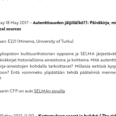
ay 18 May 2017 –
Autenttisuuden jäljillä(kö?): Päiväkirja, mi
cal sources
ri. E221 (Minerva, University of Turku)
yliopiston kulttuurihistorian oppiaine ja
SELMA
järjestävä
iväkirjat historiallisina aineistoina ja kohteina. Mitä auten
rja-aineistojen kohdalla tarkoittavat? Millaisia eettisiä kys
on? Entä voimmeko ylipäätään tehdä päätelmiä menneisy
?
arin CFP on auki
SELMA
n sivuilla
 19 May 2017, 11.00 –
Kertomuksen vaarat ja hyödyt / The risk