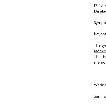
17-19 
Displa
Sympos
Keyno
The sy
Memory
The th
memori
Wednes
Seminar