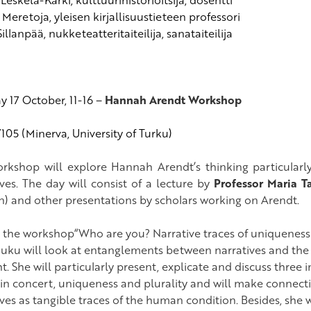
eretoja, yleisen kirjallisuustieteen professori
illanpää, nukketeatteritaiteilija, sanataiteilija
 17 October, 11-16 –
Hannah Arendt Workshop
105 (Minerva, University of Turku)
rkshop will explore Hannah Arendt’s thinking particularly
ives. The day will consist of a lecture by
Professor Maria 
) and other presentations by scholars working on Arendt.
 the workshop“Who are you? Narrative traces of uniqueness a
ku will look at entanglements between narratives and the p
. She will particularly present, explicate and discuss three 
 in concert, uniqueness and plurality and will make connect
ves as tangible traces of the human condition. Besides, she w