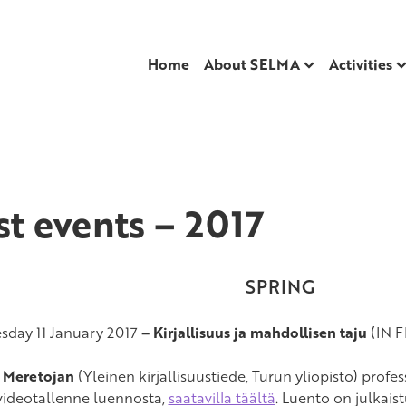
Home
About SELMA
Activities
st events – 2017
SPRING
day 11 January 2017
–
Kirjallisuus ja mahdollisen taju
(IN 
 Meretojan
(Yleinen kirjallisuustiede, Turun yliopisto) profes
videotallenne luennosta,
saatavilla täältä
. Luento on julkai