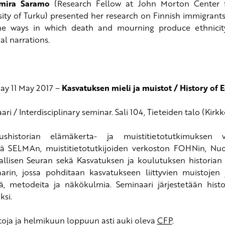
amira Saramo
(Research Fellow at John Morton Center f
sity of Turku) presented her research on Finnish immigran
e ways in which death and mourning produce ethnicity
al narrations.
ay 11 May 2017 –
Kasvatuksen mieli ja muistot / History of 
ri / Interdisciplinary seminar. Sali 104, Tieteiden talo (Kirkk
tushistorian elämäkerta- ja muistitietotutkimuksen 
sä
SELMA
n, muistitietotutkijoiden verkoston FOHNin, Nu
iallisen Seuran sekä Kasvatuksen ja koulutuksen historian
arin, jossa pohditaan kasvatukseen liittyvien muistoje
tä, metodeita ja näkökulmia. Seminaari järjestetään hist
ksi.
etoja ja helmikuun loppuun asti auki oleva
CFP
.