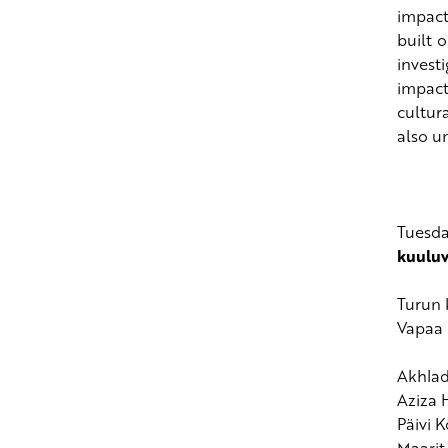
impact
built 
invest
impact
cultur
also u
Tuesda
kuuluv
Turun 
Vapaa 
Akhlad
Aziza H
Päivi K
Maarit 