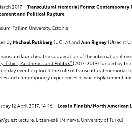
March 2017 –
Transcultural Memorial Forms: Contemporary
cement and Political Rupture
ium. Tallinn University, Estonia
tes by
Michael Rothberg
(UCLA) and
Ann Rigney
(Utrecht Un
mposium launched the cooperation of the international re
: Ethics, Aesthetics and Politics”
(2017-2019) funded by the
ree-day event explored the role of transcultural memorial fo
es and contemporary experiences of war, displacement and p
day 12 April 2017, 14-16 –
Loss in Finnish/North American L
/guest lecture. Litzen-sali (Minerva, University of Turku)