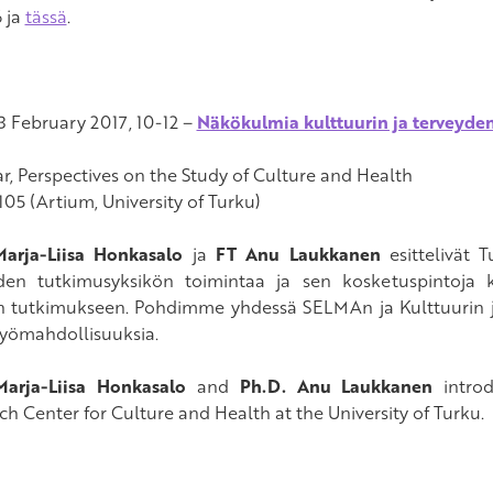
 ja
tässä
.
 3 February 2017, 10-12 –
Näkökulmia kulttuurin ja terveyd
r, Perspectives on the Study of Culture and Health
105 (Artium, University of Turku)
Marja-Liisa Honkasalo
ja
FT Anu Laukkanen
esittelivät T
den tutkimusyksikön toimintaa ja sen kosketuspintoja 
n tutkimukseen. Pohdimme yhdessä SELMAn ja Kulttuurin j
työmahdollisuuksia.
Marja-Liisa Honkasalo
and
Ph.D. Anu Laukkanen
introd
ch Center for Culture and Health at the University of Turku.