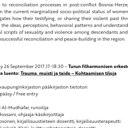
 to reconciliation processes in post-conflict Bosnia-Herzeg
on the current marginalized socio-political status of wome
igates how their testifying, or sharing their violent past th
 the ideas, perceptions, behavioral patterns and understand
al scripts of sexuality and violence among descendants and
nsuccessful reconciliation and peace-building in the region.
y 26 September 2017,17-18.30 –
Turun filharmonisen orkes
a luento:
Trauma, muisti ja taide – Kohtaamisen tiloja
kaupunginkirjaston pääkirjaston tietotori
pääsy / Free entry
 Al-Mudhafar, runoilija
ossaini, ohjaaja-käsikirjoittaja
osonen, kirjallisuustieteen dosentti, kirjallisuusterapeutti
Leskelä-Kärki, kulttuurihistorioitsija, dosentti