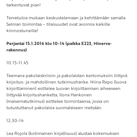
tarkentuvat pian!
Tervetuloa mukaan keskustelemaan ja kehittämään samalla
Selman toimintaa – tilaisuudet ovat avoimia kaikille
kiinnostuneille!
Perjantai 15.1.2016 klo 10-14 (paikka E223, Minerva-
rakennus)
10.15-11.45
Teemana pakolaiskriisiin ja pakolaisten kertomuksiin liittyvä
kirjoitus- ja mahdollinen tutkimushanke. Niina Repo (luova
kirjoittaminen) esittelee luovan kirjoittamisen aiheeseen
liittyvää kirjoitushanketta, Ilona Hankonen
(maisematutkimus) esittelee toimintaansa, jossa on
tutustuttanut pakolaisia suomalaiseen metsään.
12.30-14
Lea Rojola (kotimainen kirjallisuus) alustaa kokemuksen