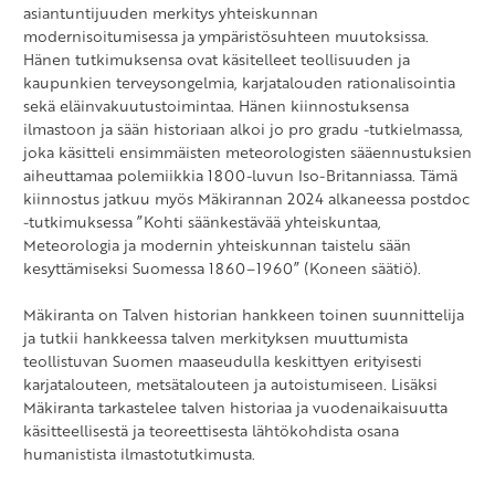
asiantuntijuuden merkitys yhteiskunnan
modernisoitumisessa ja ympäristösuhteen muutoksissa.
Hänen tutkimuksensa ovat käsitelleet teollisuuden ja
kaupunkien terveysongelmia, karjatalouden rationalisointia
sekä eläinvakuutustoimintaa. Hänen kiinnostuksensa
ilmastoon ja sään historiaan alkoi jo pro gradu -tutkielmassa,
joka käsitteli ensimmäisten meteorologisten sääennustuksien
aiheuttamaa polemiikkia 1800-luvun Iso-Britanniassa. Tämä
kiinnostus jatkuu myös Mäkirannan 2024 alkaneessa postdoc
-tutkimuksessa ”Kohti säänkestävää yhteiskuntaa,
Meteorologia ja modernin yhteiskunnan taistelu sään
kesyttämiseksi Suomessa 1860–1960” (Koneen säätiö).
Mäkiranta on Talven historian hankkeen toinen suunnittelija
ja tutkii hankkeessa talven merkityksen muuttumista
teollistuvan Suomen maaseudulla keskittyen erityisesti
karjatalouteen, metsätalouteen ja autoistumiseen. Lisäksi
Mäkiranta tarkastelee talven historiaa ja vuodenaikaisuutta
käsitteellisestä ja teoreettisesta lähtökohdista osana
humanistista ilmastotutkimusta.