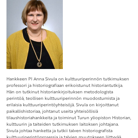
Hankkeen PI Anna Sivula on kulttuuriperinnön tutkimuksen
professori ja historiografiaan erikoistunut historiantutkija.
Hän on tutkinut historiankirjoituksen metodologista
perintöä, teollisen kulttuuriperinnön muodostumista ja
erilaisia kulttuuriperintöyhteisöjä. Sivula on kirjoittanut
paikallishistoriaa, johtanut useita yhteisöllisiä
tilaushistoriahankkeita ja toiminut Turun yliopiston Historian,
kulttuurin ja taiteiden tutkimuksen laitoksen johtajana.
Sivula johtaa hanketta ja tutkii talven historiografista
kulttuuriperintöprosessia ja talvien muutokseen liittyvää