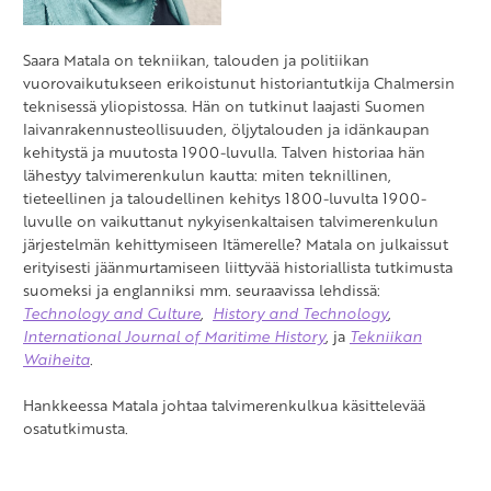
Saara Matala on tekniikan, talouden ja politiikan
vuorovaikutukseen erikoistunut historiantutkija Chalmersin
teknisessä yliopistossa. Hän on tutkinut laajasti Suomen
laivanrakennusteollisuuden, öljytalouden ja idänkaupan
kehitystä ja muutosta 1900-luvulla. Talven historiaa hän
lähestyy talvimerenkulun kautta: miten teknillinen,
tieteellinen ja taloudellinen kehitys 1800-luvulta 1900-
luvulle on vaikuttanut nykyisenkaltaisen talvimerenkulun
järjestelmän kehittymiseen Itämerelle? Matala on julkaissut
erityisesti jäänmurtamiseen liittyvää historiallista tutkimusta
suomeksi ja englanniksi mm. seuraavissa lehdissä:
Technology and Culture
,
History and Technology
,
International Journal of Maritime History
, ja
Tekniikan
Waiheita
.
Hankkeessa Matala johtaa talvimerenkulkua käsittelevää
osatutkimusta.