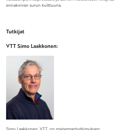
ennakoivan surun kulttuuria.
Tutkijat
VTT Simo Laakkonen:
Simo Laakkonen, VTT, on maisemantutkimuksen