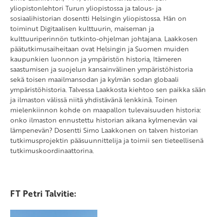
yliopistonlehtori Turun yliopistossa ja talous- ja
sosiaalihistorian dosentti Helsingin yliopistossa. Hän on
toiminut Digitaalisen kulttuurin, maiseman ja
kulttuuriperinnön tutkinto-ohjelman johtajana. Laakkosen
päätutkimusaiheitaan ovat Helsingin ja Suomen muiden
kaupunkien luonnon ja ympäristön historia, Itämeren
saastumisen ja suojelun kansainvälinen ympäristöhistoria
sekä toisen maailmansodan ja kylmän sodan globaali
ympäristöhistoria. Talvessa Laakkosta kiehtoo sen paikka sään
ja ilmaston välissä niitä yhdistävänä lenkkinä. Toinen
mielenkiinnon kohde on maapallon tulevaisuuden historia:
onko ilmaston ennustettu historian aikana kylmenevän vai
lämpenevän? Dosentti Simo Laakkonen on talven historian
tutkimusprojektin pääsuunnittelija ja toimii sen tieteellisenä
tutkimuskoordinaattorina.
FT Petri Talvitie: