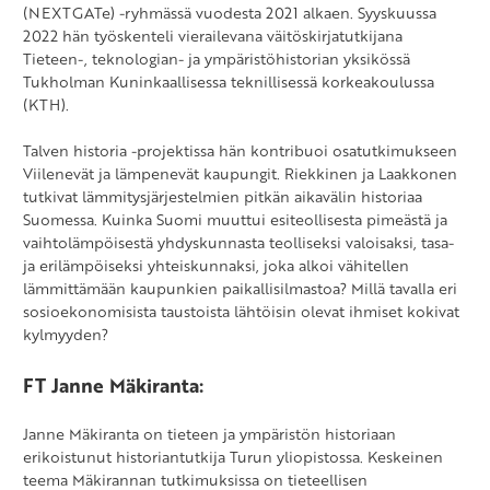
(NEXTGATe) -ryhmässä vuodesta 2021 alkaen. Syyskuussa
2022 hän työskenteli vierailevana väitöskirjatutkijana
Tieteen-, teknologian- ja ympäristöhistorian yksikössä
Tukholman Kuninkaallisessa teknillisessä korkeakoulussa
(KTH).
Talven historia -projektissa hän kontribuoi osatutkimukseen
Viilenevät ja lämpenevät kaupungit. Riekkinen ja Laakkonen
tutkivat lämmitysjärjestelmien pitkän aikavälin historiaa
Suomessa. Kuinka Suomi muuttui esiteollisesta pimeästä ja
vaihtolämpöisestä yhdyskunnasta teolliseksi valoisaksi, tasa-
ja erilämpöiseksi yhteiskunnaksi, joka alkoi vähitellen
lämmittämään kaupunkien paikallisilmastoa? Millä tavalla eri
sosioekonomisista taustoista lähtöisin olevat ihmiset kokivat
kylmyyden?
FT Janne Mäkiranta:
Janne Mäkiranta on tieteen ja ympäristön historiaan
erikoistunut historiantutkija Turun yliopistossa. Keskeinen
teema Mäkirannan tutkimuksissa on tieteellisen