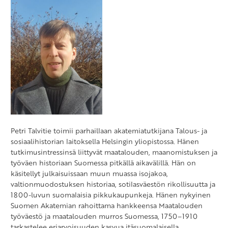
Petri Talvitie toimii parhaillaan akatemiatutkijana Talous- ja
sosiaalihistorian laitoksella Helsingin yliopistossa. Hänen
tutkimusintressinsä liittyvät maatalouden, maanomistuksen ja
työväen historiaan Suomessa pitkällä aikavälillä. Hän on
käsitellyt julkaisuissaan muun muassa isojakoa,
valtionmuodostuksen historiaa, sotilasväestön rikollisuutta ja
1800-luvun suomalaisia pikkukaupunkeja. Hänen nykyinen
Suomen Akatemian rahoittama hankkeensa Maatalouden
työväestö ja maatalouden murros Suomessa, 1750–1910
tarkastelee eriarvoisuuden kasvua itäsuomalaisella