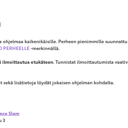
a
aa ohjelmaa kaikenikäisille. Perheen pienimmille suunnatt
O PERHEELLE
-merkinnällä.
 ilmoittautua etukäteen.
Tunnistat ilmoittautumista vaativ
 sekä lisätietoja löydät jokaisen ohjelman kohdalta.
ence Slam
u 3