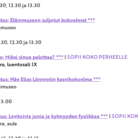
30, 12.30 ja 13.30
tus: Eläinmuseon suljetut kokoelmat ***
inmuseo
.30, 12.30 ja 13.30
o: Miksi sinua pelottaa? ***
|
SOPII KOKO PERHEELLE
ra, luentosali IX
tus: Näe Elias Lönnrotin kasvikokoelma ***
vimuseo
13.00
us: Levitoivia junia ja kylmyyden fysiikkaa ***
|
SOPII KO
ra, aula