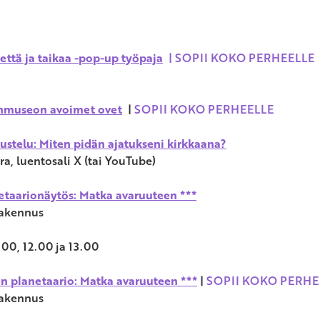
että ja taikaa -pop-up työpaja
| SOPII KOKO PERHEELLE
inmuseon avoimet ovet
|
SOPII KOKO PERHEELLE
ustelu: Miten pidän ajatukseni kirkkaana?
ra, luentosali X (tai YouTube)
etaarionäytös: Matka avaruuteen ***
rakennus
.00, 12.00 ja 13.00
en planetaario: Matka avaruuteen ***
|
SOPII KOKO PERHE
rakennus