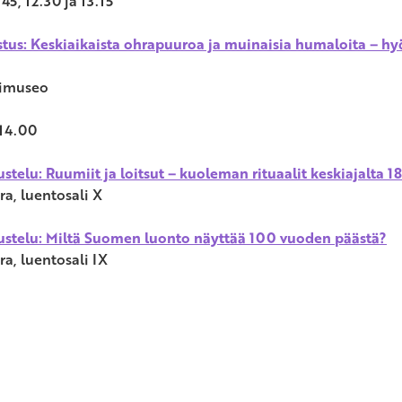
45, 12.30 ja 13.15
tus: Keskiaikaista ohrapuuroa ja muinaisia humaloita – hyö
vimuseo
 14.00
stelu: Ruumiit ja loitsut – kuoleman rituaalit keskiajalta 
ra, luentosali X
ustelu: Miltä Suomen luonto näyttää 100 vuoden päästä?
ra, luentosali IX