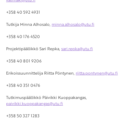
+358 40 592 4931
Tutkija Minna Alhosalo,
minna.alhosalo@utu.fi
+358 40 176 4520
Projektipäällikkö Sari Repka,
sari.repka@utu.fi
+358 40 801 9206
Erikoissuunnittelija Riitta Pöntynen,
riitta.pontynen@utu.fi
+358 40 351 0476
Tutkimuspäällikkö Päivikki Kuoppakangas,
paivikki.kuoppakangas@utu.fi
+
358 50 327 1283