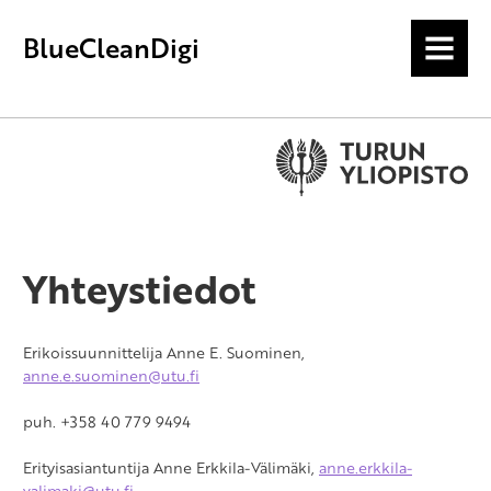
BlueCleanDigi
MENU
Yhteystiedot
Erikoissuunnittelija Anne E. Suominen,
anne.e.suominen@utu.fi
puh. +358 40 779 9494
Erityisasiantuntija Anne Erkkila-Välimäki,
anne.erkkila-
valimaki@utu.fi