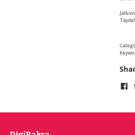
Jatkuv
Täydel
Catego
Keywo
Sha
DigiRaksa