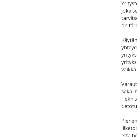
Yritys
jokaise
tarvits
on tärk
Käytänn
yhteyde
yrityk
yrityk
vaikka
Varaut
sekä i
Teknis
tietotu
Pienen
liiketo
että he