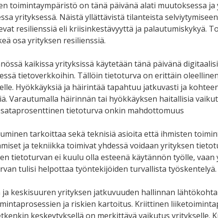
ten toimintaympäristö on tänä päivänä alati muutoksessa ja yl
ssa yrityksessä. Näistä yllättävistä tilanteista selviytymisee
evat resilienssiä eli kriisinkestävyyttä ja palautumiskykyä.
eä osa yrityksen resilienssiä.
össä kaikissa yrityksissä käytetään tänä päivänä digitaalisia
ssä tietoverkkoihin. Tällöin tietoturva on erittäin oleelline
selle. Hyökkäyksiä ja häirintää tapahtuu jatkuvasti ja kohtee
siä. Varautumalla häirinnän tai hyökkäyksen haitallisia vaik
 sataprosenttinen tietoturva onkin mahdottomuus
uminen tarkoittaa sekä teknisiä asioita että ihmisten toimin
hmiset ja tekniikka toimivat yhdessä voidaan yrityksen tieto
en tietoturvan ei kuulu olla esteenä käytännön työlle, vaan 
rvan tulisi helpottaa työntekijöiden turvallista työskentelyä.
 ja keskisuuren yrityksen jatkuvuuden hallinnan lähtökohta 
imintaprosessien ja riskien kartoitus. Kriittinen liiketoiminta
tkenkin keskeytyksellä on merkittävä vaikutus yritykselle. Kr