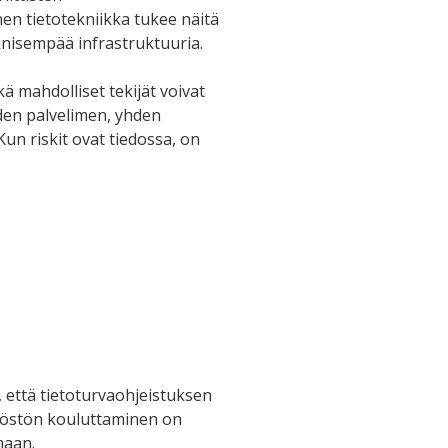
nen tietotekniikka tukee näitä
knisempää infrastruktuuria.
ä mahdolliset tekijät voivat
yhden palvelimen, yhden
un riskit ovat tiedossa, on
, että tietoturvaohjeistuksen
löstön kouluttaminen on
maan.