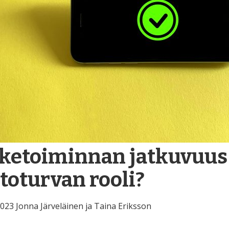
iketoiminnan jatkuvuus
etoturvan rooli?
2023
Jonna Järveläinen ja Taina Eriksson