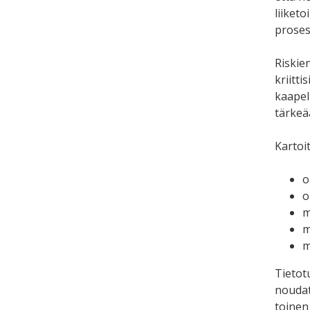
liiket
proses
Riskien
kriitti
kaapel
tärkeä
Kartoi
o
o
m
m
m
Tietot
noudat
toinen