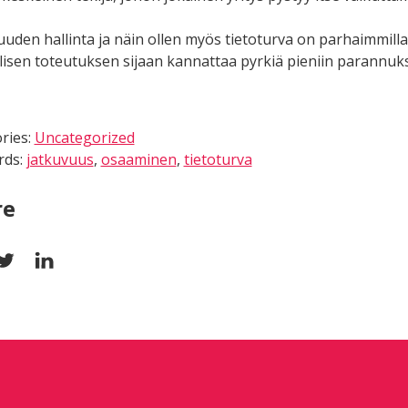
uuden hallinta ja näin ollen myös tietoturva on parhaimmilla
lisen toteutuksen sijaan kannattaa pyrkiä pieniin parannuks
ries:
Uncategorized
rds:
jatkuvuus
,
osaaminen
,
tietoturva
re