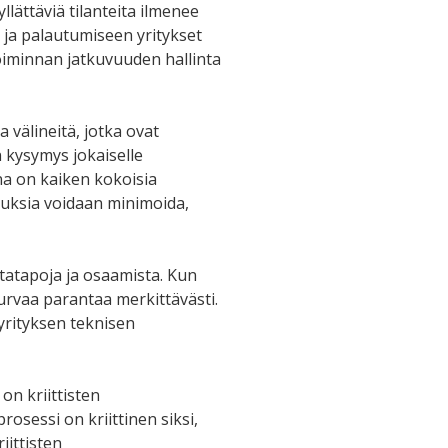
lättäviä tilanteita ilmenee
n ja palautumiseen yritykset
 Toiminnan jatkuvuuden hallinta
 välineitä, jotka ovat
n kysymys jokaiselle
na on kaiken kokoisia
utuksia voidaan minimoida,
tatapoja ja osaamista. Kun
turvaa parantaa merkittävästi.
yrityksen teknisen
on kriittisten
prosessi on kriittinen siksi,
iittisten