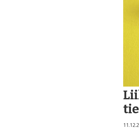
Li
ti
11.12.