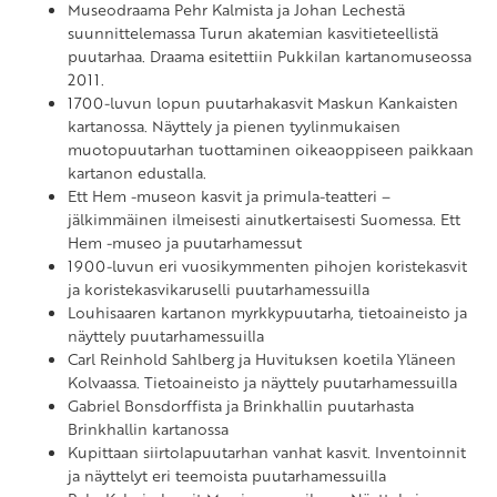
Museodraama Pehr Kalmista ja Johan Lechestä
suunnittelemassa Turun akatemian kasvitieteellistä
puutarhaa. Draama esitettiin Pukkilan kartanomuseossa
2011.
1700-luvun lopun puutarhakasvit Maskun Kankaisten
kartanossa. Näyttely ja pienen tyylinmukaisen
muotopuutarhan tuottaminen oikeaoppiseen paikkaan
kartanon edustalla.
Ett Hem -museon kasvit ja primula-teatteri –
jälkimmäinen ilmeisesti ainutkertaisesti Suomessa. Ett
Hem -museo ja puutarhamessut
1900-luvun eri vuosikymmenten pihojen koristekasvit
ja koristekasvikaruselli puutarhamessuilla
Louhisaaren kartanon myrkkypuutarha, tietoaineisto ja
näyttely puutarhamessuilla
Carl Reinhold Sahlberg ja Huvituksen koetila Yläneen
Kolvaassa. Tietoaineisto ja näyttely puutarhamessuilla
Gabriel Bonsdorffista ja Brinkhallin puutarhasta
Brinkhallin kartanossa
Kupittaan siirtolapuutarhan vanhat kasvit. Inventoinnit
ja näyttelyt eri teemoista puutarhamessuilla