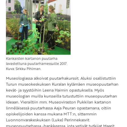
Kankaisten kartanon puutarha
lavastettuna puutarhamessuille 2017.
Kuva: Sirkku Pihlman.
Museologiassa alkoivat puutarhakurssit. Aluksi osallistuttiin
Turun museokeskuksen Kuralan kylämäen museopuutarhan
kevät- ja syystöihin Leena Haimin opastuksella. Myös
museologian muilla kursseilla tutustuttiin museopuutarhan
ideaan. Vierailtiin mm. Museoviraston Pukkilan kartanon
linnéläisessä puutarhassa Aaja Peuran opastamana, oltiin
opiskelijoiden kanssa mukana MTT:n, sittemmin
Luonnonvarakeskuksen (Luke) Perinnekasvit
museopuutarhassa -hankkeessa, jota vetivät tutkijat Maarit