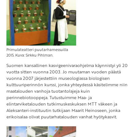
Palavarakkaus
Rohtosuopayrtti
Ruskolilja
Rusopäivänlilja
Talventähti
Primulateatteri puutarhamessuilla
2015. Kuva: Sirkku Pihlman.
Varjolilja
Suomen kansallinen kasvigeenivaraohjelma käynnistyi yli 20
Vuorirevonpapu
vuotta sitten vuonna 2003. Jo muutaman vuoden päästä
vuonna 2007 järjestettiin museologiassa biologisen
kulttuuriperinnön kurssi, jonka yhteydessä käsitelimme niin
maatalouden vanhoja tuotantolajeja kuin
perinnebiotooppeja. Tutustuimme Maa- ja
elintarviketalouden tutkimuskeskuksen MTT väkeen ja
Aleksanteri-instituutin tutkijaan Maarit Heinoseen, jonka
erikoisalaa olivat puutarhatalouden vanhat hyötykasvit.