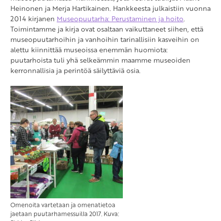
Heinonen ja Merja Hartikainen. Hankkeesta julkaistiin vuonna
2014 kirjanen
Museopuutarha: Perustaminen ja hoito
.
Toimintamme ja kirja ovat osaltaan vaikuttaneet siihen, että
museopuutarhoihin ja vanhoihin tarinallisiin kasveihin on
alettu kiinnittää museoissa enemmän huomiota:
puutarhoista tuli yhä selkeämmin maamme museoiden
kerronnallisia ja perintöä säilyttäviä osia.
Omenoita vartetaan ja omenatietoa
jaetaan puutarhamessuilla 2017. Kuva: