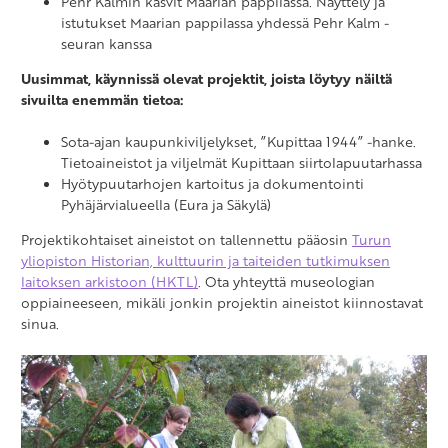
Pehr Kalmin kasvit Maarian pappilassa. Näyttely ja
istutukset Maarian pappilassa yhdessä Pehr Kalm -
seuran kanssa
Uusimmat, käynnissä olevat projektit, joista löytyy näiltä
sivuilta enemmän tietoa:
Sota-ajan kaupunkiviljelykset, ”Kupittaa 1944” -hanke.
Tietoaineistot ja viljelmät Kupittaan siirtolapuutarhassa
Hyötypuutarhojen kartoitus ja dokumentointi
Pyhäjärvialueella (Eura ja Säkylä)
Projektikohtaiset aineistot on tallennettu pääosin
Turun
yliopiston Historian, kulttuurin ja taiteiden tutkimuksen
laitoksen arkistoon (HKTL)
. Ota yhteyttä museologian
oppiaineeseen, mikäli jonkin projektin aineistot kiinnostavat
sinua.