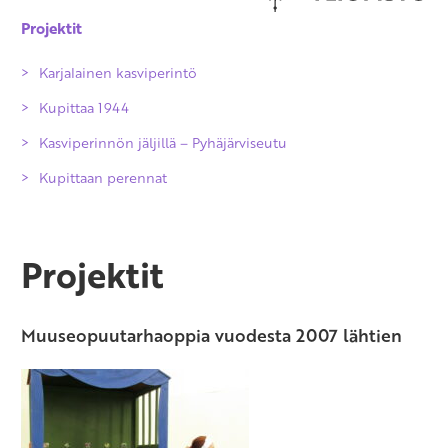
Projektit
Karjalainen kasviperintö
Kupittaa 1944
Kasviperinnön jäljillä – Pyhäjärviseutu
Kupittaan perennat
Apeldorn-tulppaani
Illakko
Projektit
Kevätesikko
Kevättähti
Muuseopuutarhaoppia vuodesta 2007 lähtien
Kultapallo
Lumikello
Metsätulppaani