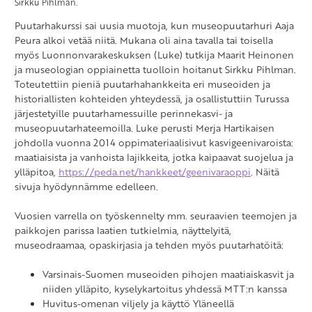
Sirkku Pihlman.
Puutarhakurssi sai uusia muotoja, kun museopuutarhuri Aaja
Peura alkoi vetää niitä. Mukana oli aina tavalla tai toisella
myös Luonnonvarakeskuksen (Luke) tutkija Maarit Heinonen
ja museologian oppiainetta tuolloin hoitanut Sirkku Pihlman.
Toteutettiin pieniä puutarhahankkeita eri museoiden ja
historiallisten kohteiden yhteydessä, ja osallistuttiin Turussa
järjestetyille puutarhamessuille perinnekasvi- ja
museopuutarhateemoilla. Luke perusti Merja Hartikaisen
johdolla vuonna 2014 oppimateriaalisivut kasvigeenivaroista:
maatiaisista ja vanhoista lajikkeita, jotka kaipaavat suojelua ja
ylläpitoa,
https://peda.net/hankkeet/geenivaraoppi
. Näitä
sivuja hyödynnämme edelleen.
Vuosien varrella on työskennelty mm. seuraavien teemojen ja
paikkojen parissa laatien tutkielmia, näyttelyitä,
museodraamaa, opaskirjasia ja tehden myös puutarhatöitä:
Varsinais-Suomen museoiden pihojen maatiaiskasvit ja
niiden ylläpito, kyselykartoitus yhdessä MTT:n kanssa
Huvitus-omenan viljely ja käyttö Yläneellä