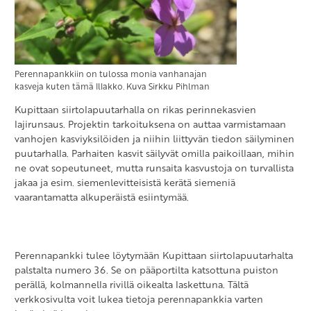
Perennapankkiin on tulossa monia vanhanajan
kasveja kuten tämä Illakko. Kuva Sirkku Pihlman
Kupittaan siirtolapuutarhalla on rikas perinnekasvien
lajirunsaus. Projektin tarkoituksena on auttaa varmistamaan
vanhojen kasviyksilöiden ja niihin liittyvän tiedon säilyminen
puutarhalla. Parhaiten kasvit säilyvät omilla paikoillaan, mihin
ne ovat sopeutuneet, mutta runsaita kasvustoja on turvallista
jakaa ja esim. siemenlevitteisistä kerätä siemeniä
vaarantamatta alkuperäistä esiintymää.
Perennapankki tulee löytymään Kupittaan siirtolapuutarhalta
palstalta numero 36. Se on pääportilta katsottuna puiston
perällä, kolmannella rivillä oikealta laskettuna. Tältä
verkkosivulta voit lukea tietoja perennapankkia varten