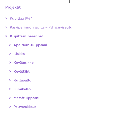
Projektit
Kupittaa 1944
Kasviperinnön jäljillä – Pyhäjärviseutu
Kupittaan perennat
Apeldorn-tulppaani
Illakko
Kevätesikko
Kevättähti
Kultapallo
Lumikello
Metsätulppaani
Palavarakkaus