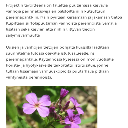
Projektin tavoitteena on tallettaa puutarhassa kasvavia
vanhoja perinnekasveja eri palstoilta niin kutsuttuun
perennapankkiin. Näin pyritään keräämään ja jakamaan tietoa
Kupittaan siirtolapuutarhan vanhoista perennoista. Samalla
lisätään sekä kasvien että niihin liittyvän tiedon
säilymisvarmuutta.
Uusien ja vanhojen tietojen pohjalta kurssilla laaditaan
suunnitelma tulossa olevalle istutusalueelle, ns.
perennapankille. Käytännössä kyseessä on monivuotisille
koriste- ja hyötykasveille tarkoitettu istutusalue, jonne
tullaan lisäämään varmuuskopioita puutarhalla pitkään
viihtyneistä perennoista.