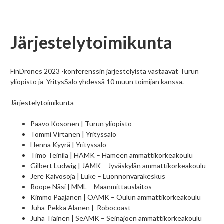
Järjestelytoimikunta
FinDrones 2023 -konferenssin järjestelyistä vastaavat Turun
yliopisto ja YritysSalo yhdessä 10 muun toimijan kanssa.
Järjestelytoimikunta
Paavo Kosonen | Turun yliopisto
Tommi Virtanen | Yrityssalo
Henna Kyyrä | Yrityssalo
Timo Teinilä | HAMK – Hämeen ammattikorkeakoulu
Gilbert Ludwig | JAMK – Jyväskylän ammattikorkeakoulu
Jere Kaivosoja | Luke – Luonnonvarakeskus
Roope Näsi | MML – Maanmittauslaitos
Kimmo Paajanen | OAMK – Oulun ammattikorkeakoulu
Juha-Pekka Alanen | Robocoast
Juha Tiainen | SeAMK – Seinäjoen ammattikorkeakoulu