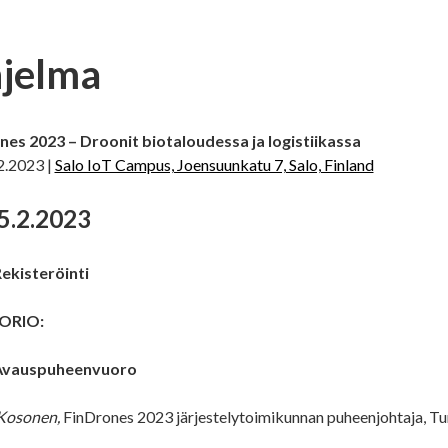
jelma
nes 2023 – Droonit biotaloudessa ja logistiikassa
2.2023 |
Salo IoT Campus, Joensuunkatu 7, Salo, Finland
5.2.2023
Rekisteröinti
ORIO:
Avauspuheenvuoro
Kosonen,
FinDrones 2023 järjestelytoimikunnan puheenjohtaja, Tur