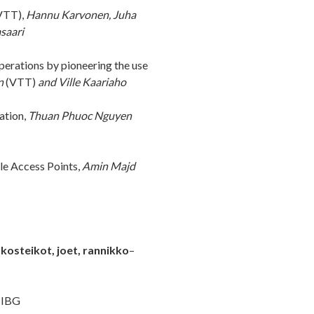
VTT),
Hannu Karvonen, Juha
saari
erations by pioneering the use
n
(VTT)
and Ville Kaariaho
ation,
Thuan Phuoc Nguyen
e Access Points,
Amin Majd
 kosteikot, joet, rannikko
–
t IBG