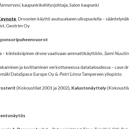
annervesi
, kaupunkikehitysjohtaja, Salon kaupunki
Keynote
Droonien käyttö asutusalueen ulkopuolella – sääntelynä
ist, Geotrim Oy
Sponsoripuheenvuorot
 – kiinteäsiipinen drone vaativaan ammattikäyttöön,
Sami Nuutin
akaminen ja luvittaminen verkottuneessa datataloudessa – case d
mäki
DataSpace Europe Oy &
Petri Linna
Tampereen yliopisto
Posterit
(Kokoustilat 2001 ja 2002)
, Kalustonäyttely
(Kokoustil
Lentonäytös