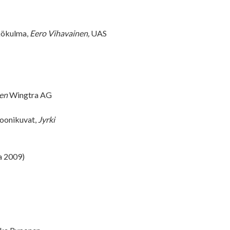
kökulma,
Eero Vihavainen,
UAS
en
Wingtra AG
roonikuvat,
Jyrki
a 2009)