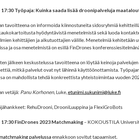
– 17:30 Työpaja: Kuinka saada lisää droonipalveluja maatalo
n tavoitteena on informoida kiinnostuneita sidosryhmiä kehitteillä 
aukokartoitusta hyödyntävistä menetelmistä sekä luoda kontaktej
mien kehittäjien ja alkutuottajien välille. Menetelmiä kehitetään 
ssa ja osa menetelmistä on esillä FinDrones konferenssiesitelmänä 
ten jälkeen keskustelussa tavoitteena on löytää keinoja palveluje
ettiä, mitkä palvelut ovat nyt lähinnä käyttöönottamista. Työpajan
ssa on mahdollista tehdä konkreettista yhteistoimintaa vuoden 20
n vetäjä:
Panu Korhonen
, Luke,
etunimi.sukunimi@luke.fi
äjähankkeet: RehuDrooni, DrooniLuuppina ja FlexiGroBots
– 17:30 FinDrones 2023 Matchmaking
– KOKOUSTILA Universit
matchmaking palvelussa
ennakkoon sovitut tapaamiset.