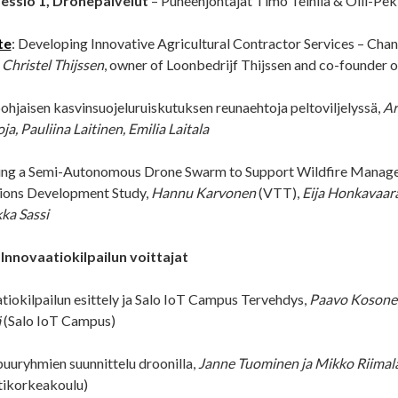
Sessio 1, Dronepalvelut
– Puheenjohtajat Timo Teinilä & Olli-Pe
te
: Developing Innovative Agricultural Contractor Services – Cha
,
Christel Thijssen
, owner of Loonbedrijf Thijssen and co-founder
hjaisen kasvinsuojeluruiskutuksen reunaehtoja peltoviljelyssä,
Ar
ja, Pauliina Laitinen, Emilia Laitala
ing a Semi-Autonomous Drone Swarm to Support Wildfire Manage
ions Development Study,
Hannu Karvonen
(VTT),
Eija Honkavaara
ka Sassi
 Innovaatiokilpailun voittajat
tiokilpailun esittely ja Salo IoT Campus Tervehdys,
Paavo Kosone
ä
(Salo IoT Campus)
uuryhmien suunnittelu droonilla,
Janne Tuominen ja Mikko Riimal
ikorkeakoulu)