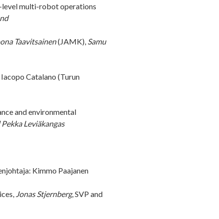
level multi-robot operations
und
na Taavitsainen
(JAMK),
Samu
 Iacopo Catalano (Turun
ance and environmental
Pekka Leviäkangas
enjohtaja: Kimmo Paajanen
ices,
Jonas Stjernberg
, SVP and