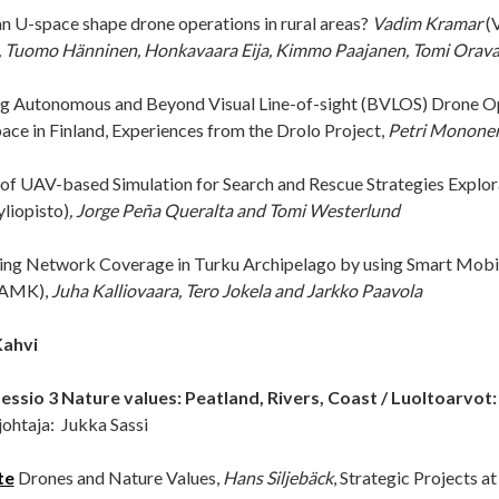
 U-space shape drone operations in rural areas?
Vadim Kramar
(
, Tuomo Hänninen, Honkavaara Eija, Kimmo Paajanen, Tomi Orava
g Autonomous and Beyond Visual Line-of-sight (BVLOS) Drone Op
ace in Finland, Experiences from the Drolo Project,
Petri Monone
of UAV-based Simulation for Search and Rescue Strategies Explor
yliopisto)
, Jorge Peña Queralta and Tomi Westerlund
ng Network Coverage in Turku Archipelago by using Smart Mobil
 AMK),
Juha Kalliovaara, Tero Jokela and Jarkko Paavola
Kahvi
essio 3 Nature values: Peatland, Rivers, Coast / Luoltoarvot:
ohtaja: Jukka Sassi
te
Drones and Nature Values,
Hans Siljebäck
, Strategic Projects a