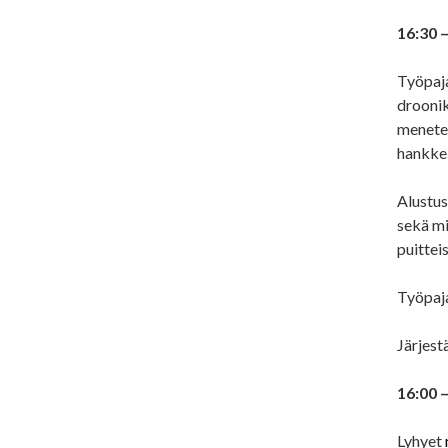
16:30 
Työpaja
droonik
menetel
hankkei
Alustus
sekä mi
puittei
Työpaja
Järjest
16:00 
Lyhyet