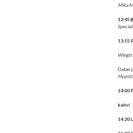
Mika M
12:45
Special
13:15 
Wingtra
Datan j
Hyyrön
14:00 
kahvi
14:20 