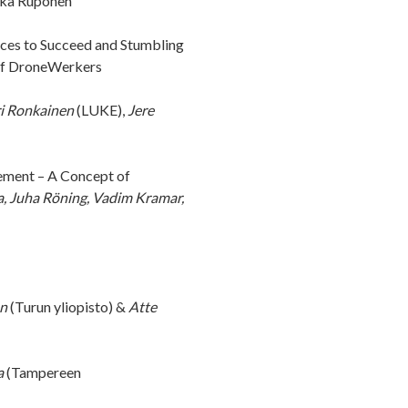
kka Ruponen
nces to Succeed and Stumbling
 of DroneWerkers
i Ronkainen
(LUKE),
Jere
ment – A Concept of
, Juha Röning, Vadim Kramar,
n
(Turun yliopisto) &
Atte
a
(Tampereen