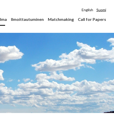
English
Suomi
lma
Ilmoittautuminen
Matchmaking
Call for Papers