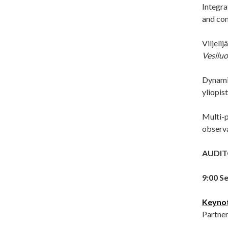
Integra
and con
Viljeli
Vesiluo
Dynamic
yliopis
Multi-p
observ
AUDIT
9:00 S
Keyno
Partner