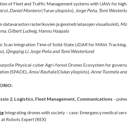
tion of Fleet and Traffic Management systems with UAVs for high-
trol,
Daniel Montero
(Turun yliopisto),
Jorge Peña, Tomi Westerl
jän datavaraston rasterikuvien ja geometriatasojen visualisointi,
Moo
ma, Gilbert Ludwig, Hannu Haapala
 Scan Integration Time of Solid-State LiDAR for MAVs Tracking,
to),
Qingqing Li, Jorge Peña and Tomi Westerlund
urpoSe Physical-cyber Agri-forest Drones Ecosystem for govern
ation (SPADE),
Anssi Rauhala
(Oulun yliopisto),
Anne Tuomela and 
ORIO:
essio 2, Logistics, Fleet Management, Communications
– puhe
te
Integrating drones with society – case: Emergency medical serv
 at Robots Expert (REX)