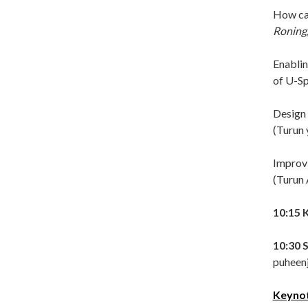
How can
Roning
Enablin
of U-Sp
Design 
(Turun 
Improvi
(Turun
10:15 
10:30 S
puheenj
Keyno