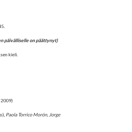
45.
n päivälliselle on päättynyt)
en kieli.
 2009)
o),
Paola Torrico Morón, Jorge