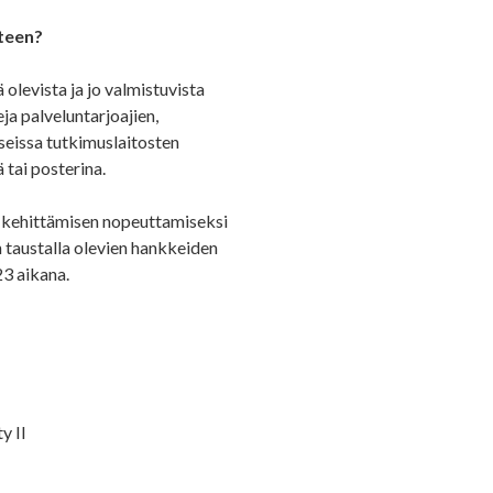
uteen?
olevista ja jo valmistuvista
a palveluntarjoajien,
useissa tutkimuslaitosten
tai posterina.
n kehittämisen nopeuttamiseksi
 taustalla olevien hankkeiden
23 aikana.
y II