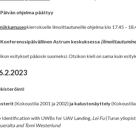
| Päivän ohjelma päättyy
oniikkamuseo
kierrokselle ilmoittautuneille ohjelma klo 17.45 – 18.
| Konferenssipäivällinen Astrum keskuksessa
(ilmoittautumine
ikon esitykset pääosin suomeksi. Otsikon kieli on sama kuin esityks
6.2.2023
kisteröinti
osterit
(Kokoustila 2001 ja 2002)
ja kalustonäyttely
(Kokoustila
 Identification with UWBs for UAV Landing,
Lei Fu
(Turun yliopist
ueralta and Tomi Westerlund