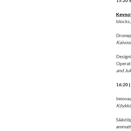
15:20 
Keyno
blocks
Dronepo
Kaivoso
Design
Operat
and Juk
16:20 |
Innovaa
Köykk
Säästöp
ammatt