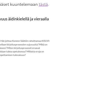
n pääset kuuntelemaan
tästä
.