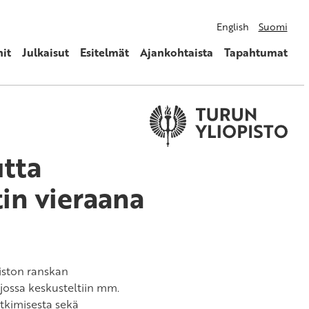
English
Suomi
it
Julkaisut
Esitelmät
Ajankohtaista
Tapahtumat
tta
in vieraana
iston ranskan
jossa keskusteltiin mm.
utkimisesta sekä