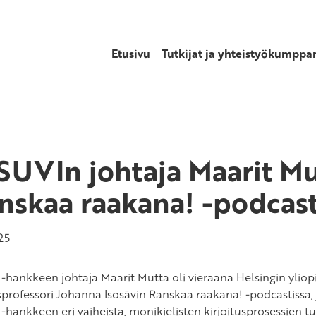
Etusivu
Tutkijat ja yhteistyökumppan
SUVIn johtaja Maarit Mu
nskaa raakana! -podcast
25
-hankkeen johtaja Maarit Mutta oli vieraana Helsingin yliop
sprofessori Johanna Isosävin Ranskaa raakana! -podcastissa, 
-hankkeen eri vaiheista, monikielisten kirjoitusprosessien t