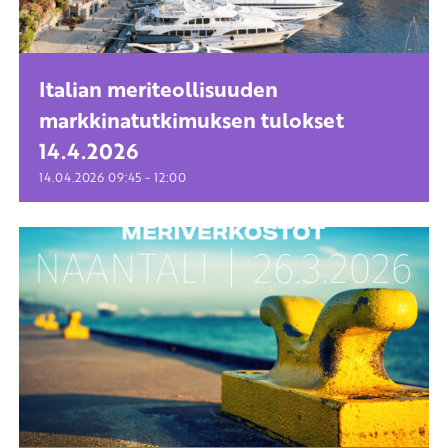
Italian meriteollisuuden
markkinatutkimuksen tulokset
14.4.2026
-
14.04.2026
09:45
12:00