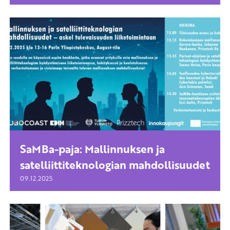
SaMBa-paja: Mallinnuksen ja
satelliittiteknologian mahdollisuudet
09.12.2025