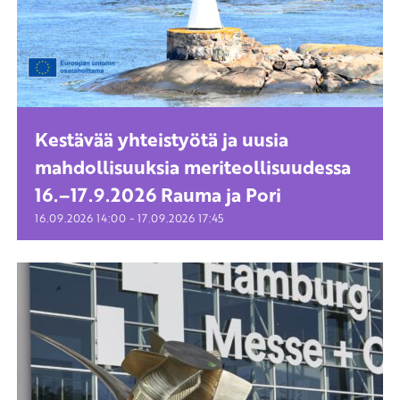
Kestävää yhteistyötä ja uusia
mahdollisuuksia meriteollisuudessa
16.–17.9.2026 Rauma ja Pori
-
16.09.2026
14:00
17.09.2026
17:45