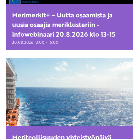
Merimerkit+ – Uutta osaamista ja
uusia osaajia meriklusteriin -
infowebinaari 20.8.2026 klo 13-15
-
20.08.2026
13:00
15:00
Meriteollisuuden yhteistyöpäivä