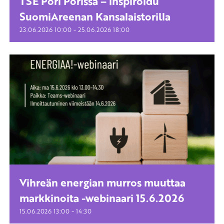
TSE Pori Porissa – inspiroidu
SuomiAreenan Kansalaistorilla
-
23.06.2026
10:00
25.06.2026
18:00
Vihreän energian murros muuttaa
markkinoita -webinaari 15.6.2026
-
15.06.2026
13:00
14:30