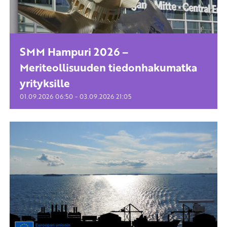
SMM Hampuri 2026 –
Meriteollisuuden tiedonhakumatka
yrityksille
-
01.09.2026
06:50
03.09.2026
21:05