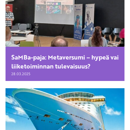
SaMBa-paja: Metaversumi – hypeä vai
liiketoiminnan tulevaisuus?
28.03.2025