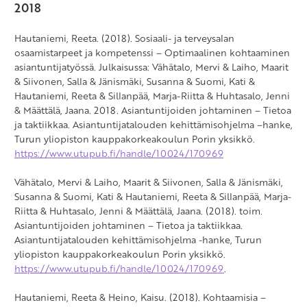
2018
Hautaniemi, Reeta. (2018). Sosiaali- ja terveysalan
osaamistarpeet ja kompetenssi – Optimaalinen kohtaaminen
asiantuntijatyössä. Julkaisussa: Vähätalo, Mervi & Laiho, Maarit
& Siivonen, Salla & Jänismäki, Susanna & Suomi, Kati &
Hautaniemi, Reeta & Sillanpää, Marja-Riitta & Huhtasalo, Jenni
& Määttälä, Jaana. 2018. Asiantuntijoiden johtaminen – Tietoa
ja taktiikkaa. Asiantuntijatalouden kehittämisohjelma –hanke,
Turun yliopiston kauppakorkeakoulun Porin yksikkö.
https://www.utupub.fi/handle/10024/170969
Vähätalo, Mervi & Laiho, Maarit & Siivonen, Salla & Jänismäki,
Susanna & Suomi, Kati & Hautaniemi, Reeta & Sillanpää, Marja-
Riitta & Huhtasalo, Jenni & Määttälä, Jaana. (2018). toim.
Asiantuntijoiden johtaminen – Tietoa ja taktiikkaa.
Asiantuntijatalouden kehittämisohjelma -hanke, Turun
yliopiston kauppakorkeakoulun Porin yksikkö.
https://www.utupub.fi/handle/10024/170969
.
Hautaniemi, Reeta & Heino, Kaisu. (2018). Kohtaamisia –