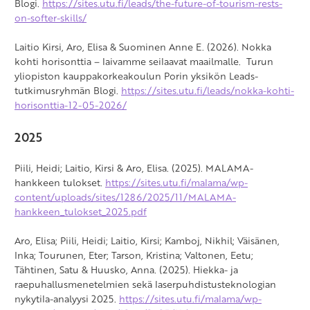
Blogi.
https://sites.utu.fi/leads/the-future-of-tourism-rests-
on-softer-skills/
Laitio Kirsi, Aro, Elisa & Suominen Anne E. (2026). Nokka
kohti horisonttia – laivamme seilaavat maailmalle. Turun
yliopiston kauppakorkeakoulun Porin yksikön Leads-
tutkimusryhmän Blogi.
https://sites.utu.fi/leads/nokka-kohti-
horisonttia-12-05-2026/
2025
Piili, Heidi; Laitio, Kirsi & Aro, Elisa. (2025). MALAMA-
hankkeen tulokset.
https://sites.utu.fi/malama/wp-
content/uploads/sites/1286/2025/11/MALAMA-
hankkeen_tulokset_2025.pdf
Aro, Elisa; Piili, Heidi; Laitio, Kirsi; Kamboj, Nikhil; Väisänen,
Inka; Tourunen, Eter; Tarson, Kristina; Valtonen, Eetu;
Tähtinen, Satu & Huusko, Anna. (2025). Hiekka- ja
raepuhallusmenetelmien sekä laserpuhdistusteknologian
nykytila-analyysi 2025.
https://sites.utu.fi/malama/wp-