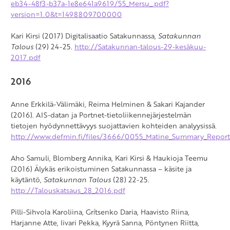
eb34-48f3-b37a-1e8e641a9619/55_Mersu_.pdf?
version=1.0&t=1498809700000
Kari Kirsi (2017) Digitalisaatio Satakunnassa,
Satakunnan
Talous
(29) 24-25.
http://Satakunnan-talous-29-kesäkuu-
2017.pdf
2016
Anne Erkkilä-Välimäki, Reima Helminen & Sakari Kajander
(2016). AIS-datan ja Portnet-tietoliikennejärjestelmän
tietojen hyödynnettävyys suojattavien kohteiden analyysissä.
http://www.defmin.fi/files/3666/0055_Matine_Summary_Report
Aho Samuli, Blomberg Annika, Kari Kirsi & Haukioja Teemu
(2016) Älykäs erikoistuminen Satakunnassa – käsite ja
käytäntö,
Satakunnan Talous
(28) 22-25.
http://Talouskatsaus_28_2016.pdf
Pilli-Sihvola Karoliina, Grítsenko Daria, Haavisto Riina,
Harjanne Atte, Iivari Pekka, Kyyrä Sanna, Pöntynen Riitta,