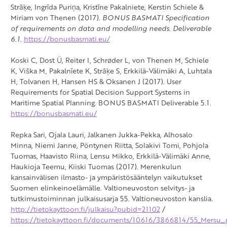
Strāķe, Ingrīda Puriņa, Kristīne Pakalniete, Kerstin Schiele &
Miriam von Thenen (2017).
BONUS BASMATI Specification
of requirements on data and modelling needs. Deliverable
6.1.
https://bonusbasmati.eu/
Koski C, Dost Ü, Reiter I, Schrøder L, von Thenen M, Schiele
K, Viška M, Pakalnīete K, Strāķe S, Erkkilä-Välimäki A, Luhtala
H, Tolvanen H, Hansen HS & Oksanen J (2017). User
Requirements for Spatial Decision Support Systems in
Maritime Spatial Planning. BONUS BASMATI Deliverable 5.1.
https://bonusbasmati.eu/
Repka Sari, Ojala Lauri, Jalkanen Jukka-Pekka, Alhosalo
Minna, Niemi Janne, Pöntynen Riitta, Solakivi Tomi, Pohjola
Tuomas, Haavisto Riina, Lensu Mikko, Erkkilä-Välimäki Anne,
Haukioja Teemu, Kiiski Tuomas (2017). Merenkulun
kansainvälisen ilmasto- ja ympäristösääntelyn vaikutukset
Suomen elinkeinoelämälle. Valtioneuvoston selvitys- ja
tutkimustoiminnan julkaisusarja 55. Valtioneuvoston kanslia.
http://tietokayttoon.fi/julkaisu?pubid=21102
/
https://tietokayttoon.fi/documents/10616/3866814/55_Mersu_