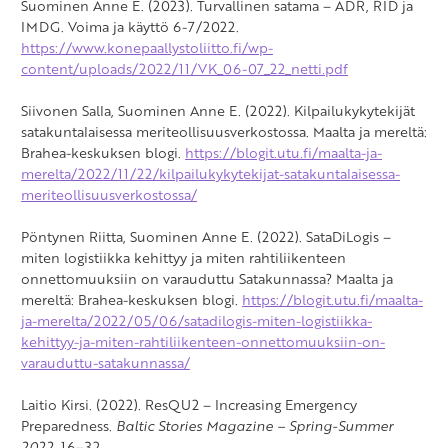
Suominen Anne E. (2023). Turvallinen satama – ADR, RID ja
IMDG. Voima ja käyttö 6-7/2022.
https://www.konepaallystoliitto.fi/wp-
content/uploads/2022/11/VK_06-07_22_netti.pdf
Siivonen Salla, Suominen Anne E. (2022). Kilpailukykytekijät
satakuntalaisessa meriteollisuusverkostossa. Maalta ja mereltä:
Brahea-keskuksen blogi.
https://blogit.utu.fi/maalta-ja-
merelta/2022/11/22/kilpailukykytekijat-satakuntalaisessa-
meriteollisuusverkostossa/
Pöntynen Riitta, Suominen Anne E. (2022). SataDiLogis –
miten logistiikka kehittyy ja miten rahtiliikenteen
onnettomuuksiin on varauduttu Satakunnassa? Maalta ja
mereltä: Brahea-keskuksen blogi.
https://blogit.utu.fi/maalta-
ja-merelta/2022/05/06/satadilogis-miten-logistiikka-
kehittyy-ja-miten-rahtiliikenteen-onnettomuuksiin-on-
varauduttu-satakunnassa/
Laitio Kirsi. (2022). ResQU2 – Increasing Emergency
Preparedness.
Baltic Stories Magazine – Spring-Summer
2022,
16–32.