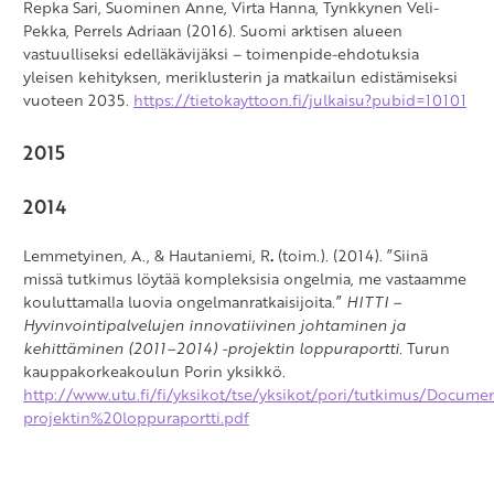
Repka Sari, Suominen Anne, Virta Hanna, Tynkkynen Veli-
Pekka, Perrels Adriaan (2016). Suomi arktisen alueen
vastuulliseksi edelläkävijäksi – toimenpide-ehdotuksia
yleisen kehityksen, meriklusterin ja matkailun edistämiseksi
vuoteen 2035.
https://tietokayttoon.fi/julkaisu?pubid=10101
2015
2014
Lemmetyinen, A., & Hautaniemi, R
.
(toim.). (2014). ”Siinä
missä tutkimus löytää kompleksisia ongelmia, me vastaamme
kouluttamalla luovia ongelmanratkaisijoita.”
HITTI –
Hyvinvointipalvelujen innovatiivinen johtaminen ja
kehittäminen (2011–2014) -projektin loppuraportti.
Turun
kauppakorkeakoulun Porin yksikkö.
http://www.utu.fi/fi/yksikot/tse/yksikot/pori/tutkimus/Docume
projektin%20loppuraportti.pdf