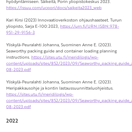
hyödyntämiseen. Säikeitä, Porin yliopistokeskus 2023.
https://issuu.com/ucpori/docs/saikeita2023_web
Kari Kirsi (2023) Innovaatioverkoston ohjaushaasteet. Turun
yliopisto, Sarja E-100:2023,
https://urn.fi/URN:ISBN:978-
951-29-9156-3
Yliskylä-Peuralahti Johanna, Suominen Anne E. (2023).
Seaworthy packing guide and container loading planning
instructions.
https://sites.utu.fi/meridilogis/wp-
content/uploads/sites/852/2023/09/Seaworthy_packing_guide_
08-2023.pdf
Yliskylä-Peuralahti Johanna, Suominen Anne E. (2023).
Meripakkausohje ja kontin lastaussuunnitteluohjeistus.
https://sites.utu.fi/meridilogis/wp-
content/uploads/sites/852/2023/09/Seaworthy_packing_guide_
08-2023.pdf
2022