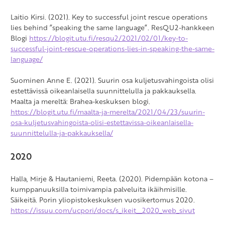
Laitio Kirsi. (2021). Key to successful joint rescue operations
lies behind ”speaking the same language”. ResQU2-hankkeen
Blogi
https://blogit.utu.fi/resqu2/2021/02/01/key-to-
successful-joint-rescue-operations-lies-in-speaking-the-same-
language/
Suominen Anne E. (2021). Suurin osa kuljetusvahingoista olisi
estettävissä oikeanlaisella suunnittelulla ja pakkauksella.
Maalta ja mereltä: Brahea-keskuksen blogi.
https://blogit.utu.fi/maalta-ja-merelta/2021/04/23/suurin-
osa-kuljetusvahingoista-olisi-estettavissa-oikeanlaisella-
suunnittelulla-ja-pakkauksella/
2020
Halla, Mirje & Hautaniemi, Reeta. (2020). Pidempään kotona –
kumppanuuksilla toimivampia palveluita ikäihmisille.
Säikeitä. Porin yliopistokeskuksen vuosikertomus 2020.
https://issuu.com/ucpori/docs/s_ikeit__2020_web_sivut