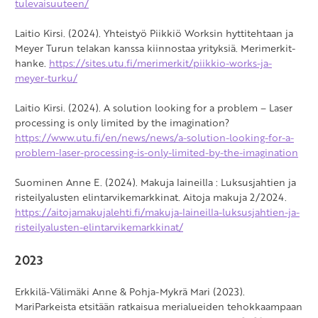
tulevaisuuteen/
Laitio Kirsi. (2024). Yhteistyö Piikkiö Worksin hyttitehtaan ja
Meyer Turun telakan kanssa kiinnostaa yrityksiä. Merimerkit-
hanke.
https://sites.utu.fi/merimerkit/piikkio-works-ja-
meyer-turku/
Laitio Kirsi. (2024). A solution looking for a problem – Laser
processing is only limited by the imagination?
https://www.utu.fi/en/news/news/a-solution-looking-for-a-
problem-laser-processing-is-only-limited-by-the-imagination
Suominen Anne E. (2024). Makuja laineilla : Luksusjahtien ja
risteilyalusten elintarvikemarkkinat. Aitoja makuja 2/2024.
https://aitojamakujalehti.fi/makuja-laineilla-luksusjahtien-ja-
risteilyalusten-elintarvikemarkkinat/
2023
Erkkilä-Välimäki Anne & Pohja-Mykrä Mari (2023).
MariParkeista etsitään ratkaisua merialueiden tehokkaampaan