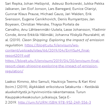
Sari Repka, Johan Mellqvist, Adeusz Borkowski, Jukka-Pekka
Jalkanen, Jan Eiof Jonson, Lars Barregard, Eunice Olaniyi,
Gunnar Klaus Prause, Michael Gauss, Jari Walden, Erik
Svensson, Eugene Genikhovich, Denis Rumyantzev, Jan
Boyesen, Christian Wenske, Thaysa Portela de
Carvalho, Anu Lähteenmäki-Uutela, Lasse Johansson, Vladimir
Conde, Anne Erkkilä-Välimäki, Johanna Yliskylä-Peuralahti, et
al. (2019).
Clean Shipping: Exploring the impact of emission
regulation
.
https://blogit.utu.fi/envisum/wp-
content/uploads/sites/66/2019/04/EnViSuM_final-
report2019.pdf
https://blogit.utu.fi/envisum/2019/04/30/envisum-final-
report-clean-shipping-exploring-the-impact-of-emission-
regulation/
Laakso Kimmo, Aho Samuli, Haukioja Teemu & Kari Kirsi
(toim.) (2019), Älykkäästi erikoistuva Satakunta – Kestävää
aluekehitystä ja hyvinvointia rakentamassa. Turun
Kauppakorkeakoulun julkaisuja, Sarja E-
2:2019.
http://urn.fi/URN:ISBN:978-952-249-556-3