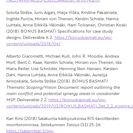
Solvita Strāķe, Juris Aigars, Maija Viška, Kristīne Pakalniete,
Ingrīda Puriņa, Miriam von Thenen, Kerstin Schiele, Hanna
Luhtala, Anne Erkkilä-Välimäki, Harri Tolvanen, Christian Koski
(2018). BONUS BASMATI Specifications for case study
designs. Deliverable 6.2.
https://bonusbasmati.eu/wp-
content/uploads/2018/04/
Alberto Giacometti, Michael Kull, John R. Moodie, Andrea
Morf, Berit C. Kaae, Kerstin Schiele, Miriam von Thenen, Ida
Maria Reiter, Lise Schröder, Henning Sten Hansen, Karsten
Dahl, Hanna Luhtala, Anne Erkkilä-Välimäki, Aurelija
Armoskaite, Solvita Strāķe (2018).
BONUS BASMATI
Thematic Scoping/Vision Document: report outlining the
main conflict and potential synergy areas in crossborder
MSP. Deliverable 2.2.
https://bonusbasmati.eu/wp-
content/uploads/2019/03/BONUS_BASMATI_Del_2_2_scoping_
Kari Kirsi (2018) Satakunta kärkijoukoissa RIS-tavoitteiden
monitoroinnissa,
Satakunnan Talous
(32) 25-26.
https://satamittari.fi/wp-