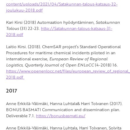
content/uploads/2021/04/Satakunnan-talous-katsaus-32-
joulukuu-2018.pdf
Kari Kirsi (2018) Automaation hyödyntäminen,
Satakunnan
Talous
(31) 22-23.
http://Satakunnan-talous-katsaus-31-
2018.pdf
Laitio Kirsi. (2018). ChemSAR project’s Standard Operational
Procedures for maritime chemical incidents piloted in an
international exercise,
European Review of Regional
Logistics, Quarterly Journal of Open ENLoCC
(4-2018) 16.
https://www.openenlocc.net/files/european_review_of_regional_l
2018.pdf
2017
Anne Erkkilä-Välimäki, Hanna Luhtala& Harri Tolvanen (2017).
BONUS BASMATI Communication and dissemination plan.
Deliverable 7.1.
https://bonusbasmati.eu/
Anne Erkkilä-Välimäki, Hanna Luhtala, Harri Tolvanen, Solvita