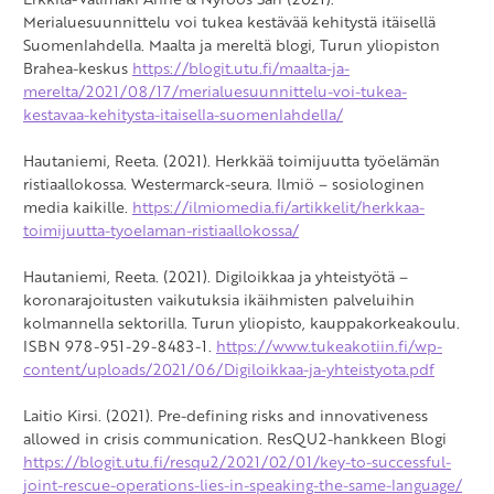
Merialuesuunnittelu voi tukea kestävää kehitystä itäisellä
Suomenlahdella. Maalta ja mereltä blogi, Turun yliopiston
Brahea-keskus
https://blogit.utu.fi/maalta-ja-
merelta/2021/08/17/merialuesuunnittelu-voi-tukea-
kestavaa-kehitysta-itaisella-suomenlahdella/
Hautaniemi, Reeta. (2021). Herkkää toimijuutta työelämän
ristiaallokossa. Westermarck-seura. Ilmiö – sosiologinen
media kaikille.
https://ilmiomedia.fi/artikkelit/herkkaa-
toimijuutta-tyoelaman-ristiaallokossa/
Hautaniemi, Reeta. (2021). Digiloikkaa ja yhteistyötä –
koronarajoitusten vaikutuksia ikäihmisten palveluihin
kolmannella sektorilla. Turun yliopisto, kauppakorkeakoulu.
ISBN 978-951-29-8483-1.
https://www.tukeakotiin.fi/wp-
content/uploads/2021/06/Digiloikkaa-ja-yhteistyota.pdf
Laitio Kirsi. (2021). Pre-defining risks and innovativeness
allowed in crisis communication. ResQU2-hankkeen Blogi
https://blogit.utu.fi/resqu2/2021/02/01/key-to-successful-
joint-rescue-operations-lies-in-speaking-the-same-language/