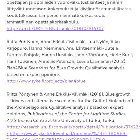
opettajien ja oppilaiden vuorovaikutustilanteet ja niihin
liittyvät tunnetason kokemukset ja käytännöt ammatillisessa
koulutuksessa. Tampereen ammattikorkeakoulu,
ammatillinen opettajakorkeakoulu.
http://urn.fi/URN:NBN:fi:amk-2018102916307
Riitta Pöntynen, Anne Erkkilä-Välimäki, Tua Nylén, Riku
Varjopuro, Hanna Nieminen, Anu Lähteenmäki-Uutela,
Tuomas Pohjola, Hanna Uusitalo, Janne Törrönen, Merle Kuris,
Harri Tolvanen, Anneliis Peterson, Leena Laamanen (2018).
Plan4Blue Scenarios for Blue Growth: Qualitative analysis
based on expert opinions.
http://www.syke.fi/projects/plan4blue
Riitta Pöntynen & Anne Erkkilä-Välimäki (2018). Blue growth
– drivers and alternative scenarios for the Gulf of Finland and
the Archipelago sea. Qualitative analysis based on expert
opinions.
Publications of the Centre for Maritime Studies
A:75
. Brahea Centre at the University of Turku, Turku.
https://research.utu.fi/converis/portal/detail/Publication/37622
/
https://www.syke.fi/download/noname/%7BEF3B09EB-
7ACE-4996-ACD5-E5B1E5AA0E8F%7D/145210