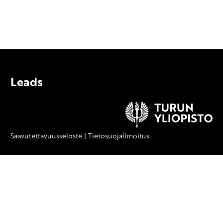
Leads
Saavutettavuusseloste
|
Tietosuojailmoitus