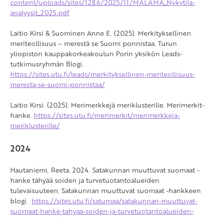
content/uploads/sites/1286/2025/11/MALAMA_Nykytila-
analyysit_2025.pdf
Laitio Kirsi & Suominen Anne E. (2025). Merkityksellinen
meriteollisuus – merestä se Suomi ponnistaa. Turun
yliopiston kauppakorkeakoulun Porin yksikön Leads-
tutkimusryhmän Blogi.
https://sites.utu.fi/leads/merkityksellinen-meriteollisuus-
meresta-se-suomi-ponnistaa/
Laitio Kirsi. (2025). Merimerkkejä meriklusterille. Merimerkit-
hanke.
https://sites.utu.fi/merimerkit/merimerkkeja-
meriklusterille/
2024
Hautaniemi, Reeta. 2024. Satakunnan muuttuvat suomaat -
hanke tähyää soiden ja turvetuotantoalueiden
tulevaisuuteen. Satakunnan muuttuvat suomaat -hankkeen
blogi.
https://sites.utu.fi/satumaa/satakunnan-muuttuvat-
suomaat-hanke-tahyaa-soiden-ja-turvetuotantoalueiden-