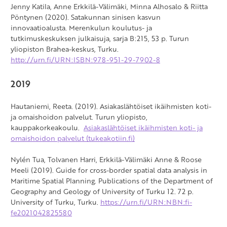
Jenny Katila, Anne Erkkilä-Välimäki, Minna Alhosalo & Riitta
Pöntynen (2020). Satakunnan sinisen kasvun
innovaatioalusta. Merenkulun koulutus- ja
tutkimuskeskuksen julkaisuja, sarja B:215, 53 p. Turun
yliopiston Brahea-keskus, Turku.
http://urn.fi/URN:ISBN:978-951-29-7902-8
2019
Hautaniemi, Reeta. (2019). Asiakaslähtöiset ikäihmisten koti-
ja omaishoidon palvelut. Turun yliopisto,
kauppakorkeakoulu.
Asiakaslähtöiset ikäihmisten koti- ja
omaishoidon palvelut (tukeakotiin.fi)
Nylén Tua, Tolvanen Harri, Erkkilä-Välimäki Anne & Roose
Meeli (2019). Guide for cross-border spatial data analysis in
Maritime Spatial Planning. Publications of the Department of
Geography and Geology of University of Turku 12. 72 p.
University of Turku, Turku.
https://urn.fi/URN:NBN:fi-
fe2021042825580