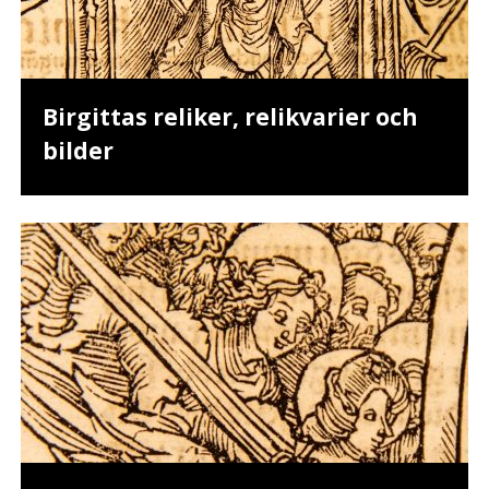
Birgittas reliker, relikvarier och
bilder