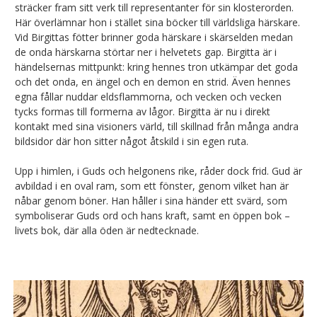
sträcker fram sitt verk till representanter för sin klosterorden.
Här överlämnar hon i stället sina böcker till världsliga härskare.
Vid Birgittas fötter brinner goda härskare i skärselden medan
de onda härskarna störtar ner i helvetets gap. Birgitta är i
händelsernas mittpunkt: kring hennes tron utkämpar det goda
och det onda, en ängel och en demon en strid. Även hennes
egna fållar nuddar eldsflammorna, och vecken och vecken
tycks formas till formerna av lågor. Birgitta är nu i direkt
kontakt med sina visioners värld, till skillnad från många andra
bildsidor där hon sitter något åtskild i sin egen ruta.
Upp i himlen, i Guds och helgonens rike, råder dock frid. Gud är
avbildad i en oval ram, som ett fönster, genom vilket han är
nåbar genom böner. Han håller i sina händer ett svärd, som
symboliserar Guds ord och hans kraft, samt en öppen bok –
livets bok, där alla öden är nedtecknade.