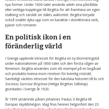
nya former. Under 1600-talet använde adeln sina påstådda
eller verkliga kopplingar till Birgitta för att framhäva sin egen
ställning och särskilt sin släkts auktoritet. Birgitta började
också snabbt dyka upp som en karaktär i skönlitterära verk,
pjäser och romaner.
En politisk ikon i en
föränderlig värld
I Sverige upplevde intresset för Birgitta en ny blomstringstid
under nationalismen på 1800-talet och den första vågen av
feminism. Birgitta användes som ett exempel på en begåvad
och produktiv kvinna inom rörelsen för kvinnlig rösträtt.
Samtidigt väcktes intresset för den katolska historien till liv och
Societas Sanctae Birgittae
(Heliga Birgittas Sällskap)
grundades i Sverige år 1920.
År 1999 utnämnde påven Johannes Paulus II Birgitta till
Europas skyddshelgon. Idag firas hennes helgonfest den 23