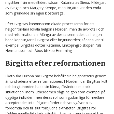
mystiker från medeltiden, såsom Katarina av Siena, Hildegard
av Bingen och Margery Kempe, men Birgitta var den enda
som grundade sin egen klosterregel.
Efter Birgittas kanonisation ökade processerna för att
helgonförklara lokala helgon i Norden, men de avbröts i och
med reformationen. Många av dessa senmedeltida helgon
hade kopplingar till Birgitta eller birgittinorden; sådana var till
exempel Birgittas dotter Katarina, Linköpingsbiskopen Nils
Hermansson och Åbos biskop Hemming.
Birgitta efter reformationen
I katolska Europa har Birgitta behållit sin helgonstatus genom
århundradena efter reformationen. I Norden, där Birgittas kult
och birgittinorden hade sin kärna, förändrades dock
situationen: inom lutherdomen sågs helgon som exempel på
dygdiga individer, men deras roll som gudomliga förmedlare
accepterades inte. Pilgrimsfärder och votivgåvor blev
fördömda och till slut förbjudna aktiviteter. Birgittas roll
förblev emellertid stark, särskilt i Sverige, men intresset tog