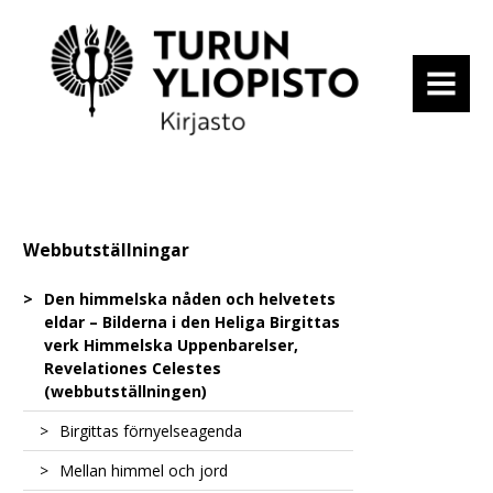
MENU
Webbutställningar
Den himmelska nåden och helvetets
eldar – Bilderna i den Heliga Birgittas
verk Himmelska Uppenbarelser,
Revelationes Celestes
(webbutställningen)
Birgittas förnyelseagenda
Mellan himmel och jord
En uppenbarelse av den nya