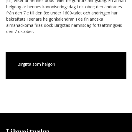
juli, vilket är hennes döds- eller helgonförklaringsdag. En annan
helgdag är hennes kanoniseringsdag i oktober; den ändrades
från den 7:e till den 8:e under 1600-talet och ändringen har
bekräftats i senare helgonkalendrar. I de finländska
almanackorna firas dock Birgittas namnsdag fortsättningsvis
den 7 oktober.
Birgitta som helgon
Libuniturku