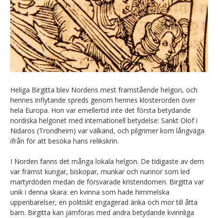
Heliga Birgitta blev Nordens mest framstående helgon, och
hennes inflytande spreds genom hennes klosterorden över
hela Europa. Hon var emellertid inte det första betydande
nordiska helgonet med internationell betydelse: Sankt Olof i
Nidaros (Trondheim) var välkänd, och pilgrimer kom långväga
ifrån för att besöka hans relikskrin.
I Norden fanns det många lokala helgon. De tidigaste av dem
var främst kungar, biskopar, munkar och nunnor som led
martyrdöden medan de försvarade kristendomen. Birgitta var
unik i denna skara: en kvinna som hade himmelska
uppenbarelser, en politiskt engagerad änka och mor till åtta
barn. Birgitta kan jämföras med andra betydande kvinnliga