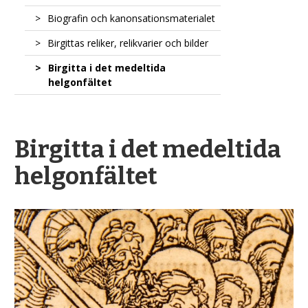
Maria – det himmelska rikets drottning
tillkomstskede
Biografin och kanonsationsmaterialet
Verkets berömdhet sprids
Birgittas reliker, relikvarier och bilder
Birgittas eftermäle i den finländska
Birgitta i det medeltida
kulturen
helgonfältet
Birgitta i det medeltida
helgonfältet