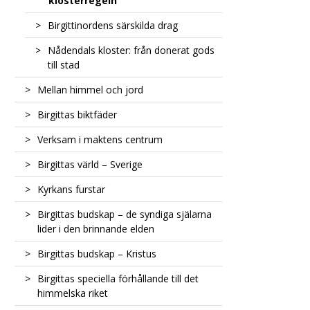
klosterregeln
Birgittinordens särskilda drag
Nådendals kloster: från donerat gods
till stad
Mellan himmel och jord
Birgittas biktfäder
Det fromma livet i skuggan av
arvsynden
Verksam i maktens centrum
Petrus Olavi: Birgittas resesällskap och
uppenbarelsernas redaktör
Birgittas värld – Sverige
Guds trumpet ljuder för kungar och
Mäster Mathias: Från troskris till
påvar
Kyrkans furstar
”Korståg” mot öst
kännedom om Bibeln
Birgitta föds till helgon
Birgittas budskap – de syndiga själarna
En fördelning på tre stånd
Kanoniseringens tid – då kyrkan hade
lider i den brinnande elden
Katarina och kanonisationsförhören
två överhuvuden
Östersjöregionen under
Birgittas budskap – Kristus
senmedeltiden
Farans år och kyrkomötet i Konstanz
Köttets straff och lukten av synd
Birgittas speciella förhållande till det
Skärselden och nunnornas förböner
Birgittas Kristusvisioner
himmelska riket
Birgittinernas Kristus-mystik