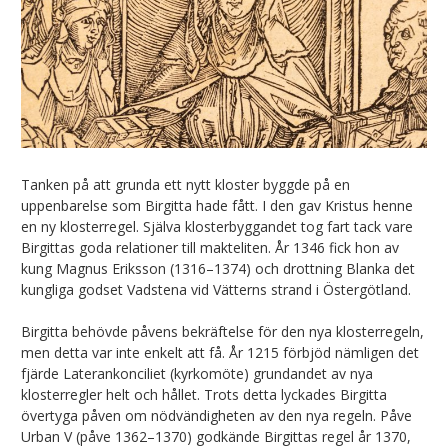
Tanken på att grunda ett nytt kloster byggde på en
uppenbarelse som Birgitta hade fått. I den gav Kristus henne
en ny klosterregel. Själva klosterbyggandet tog fart tack vare
Birgittas goda relationer till makteliten. År 1346 fick hon av
kung Magnus Eriksson (1316–1374) och drottning Blanka det
kungliga godset Vadstena vid Vätterns strand i Östergötland.
Birgitta behövde påvens bekräftelse för den nya klosterregeln,
men detta var inte enkelt att få. År 1215 förbjöd nämligen det
fjärde Laterankonciliet (kyrkomöte) grundandet av nya
klosterregler helt och hållet. Trots detta lyckades Birgitta
övertyga påven om nödvändigheten av den nya regeln. Påve
Urban V (påve 1362–1370) godkände Birgittas regel år 1370,