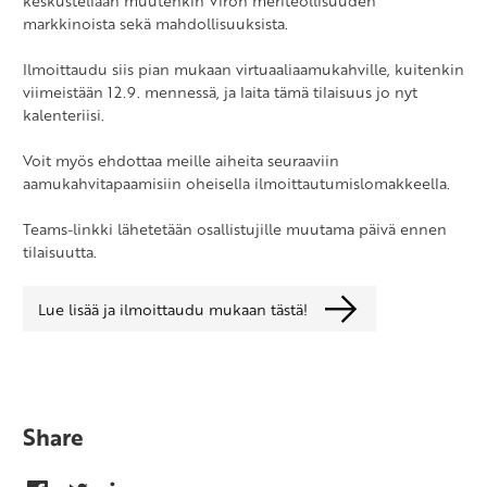
keskustellaan muutenkin Viron meriteollisuuden
markkinoista sekä mahdollisuuksista.
Ilmoittaudu siis pian mukaan virtuaaliaamukahville, kuitenkin
viimeistään 12.9. mennessä, ja laita tämä tilaisuus jo nyt
kalenteriisi.
Voit myös ehdottaa meille aiheita seuraaviin
aamukahvitapaamisiin oheisella ilmoittautumislomakkeella.
Teams-linkki lähetetään osallistujille muutama päivä ennen
tilaisuutta.
Lue lisää ja ilmoittaudu mukaan tästä!
Share