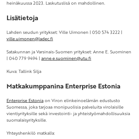
heinäkuussa 2023. Laskutuslisä on mahdollinen.
Lisätietoja
Lahden seudun yritykset: Ville Uimonen | 050 574 3222 |
ville.uimonen@ladec.fi
Satakunnan ja Varsinais-Suomen yritykset: Anne E. Suominen
| 040 779 9494 |
anne.e.suominen@utu.fi
Kuva: Tallink Silja
Matkakumppanina Enterprise Estonia
Enterprise Estonia
on Viron elinkeinoelämän edustusto
Suomessa, joka tarjoaa monipuolisia palveluita virolaisille
vientiyrityksille sekä investointi- ja yhteistyömahdollisuuksia
suomalaisyrityksille.
Yhteyshenkilö matkalla: