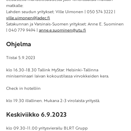
matkalle:
Lahden seudun yritykset: Ville Uimonen | 050 574 3222 |
ville.uimonen@ladec.fi
Satakunnan ja Varsinais-Suomen yritykset: Anne E. Suominen
| 040 779 9494 |
anne.e.suominen@utu.fi
Ohjelma
Tiistai 5.9.2023
klo 16.30-18.30 Tallink MyStar: Helsinki-Tallinna
miniseminaari laivan kokoustilassa virvokkeiden kera.
Check in hotelliin
klo 19.30 illallinen. Mukana 2-3 virolaista yritystä.
Keskiviikko 6.9.2023
klo 09.30-11.00 yritysvierailu BLRT Grupp