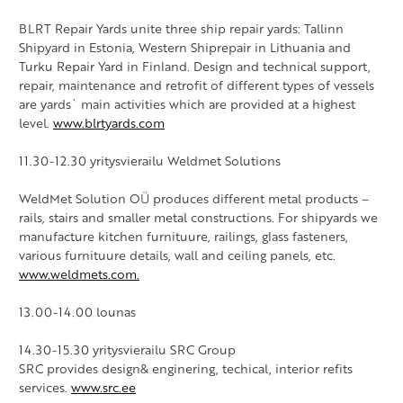
BLRT Repair Yards unite three ship repair yards: Tallinn
Shipyard in Estonia, Western Shiprepair in Lithuania and
Turku Repair Yard in Finland. Design and technical support,
repair, maintenance and retrofit of different types of vessels
are yards` main activities which are provided at a highest
level.
www.blrtyards.com
11.30-12.30 yritysvierailu Weldmet Solutions
WeldMet Solution OÜ produces different metal products –
rails, stairs and smaller metal constructions. For shipyards we
manufacture kitchen furnituure, railings, glass fasteners,
various furnituure details, wall and ceiling panels, etc.
www.weldmets.com.
13.00-14.00 lounas
14.30-15.30 yritysvierailu SRC Group
SRC provides design& enginering, techical, interior refits
services.
www.src.ee