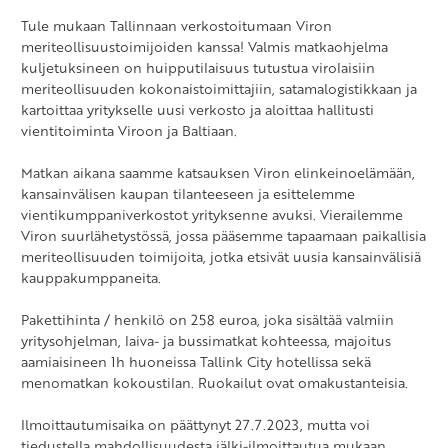
Tule mukaan Tallinnaan verkostoitumaan Viron
meriteollisuustoimijoiden kanssa! Valmis matkaohjelma
kuljetuksineen on huipputilaisuus tutustua virolaisiin
meriteollisuuden kokonaistoimittajiin, satamalogistikkaan ja
kartoittaa yritykselle uusi verkosto ja aloittaa hallitusti
vientitoiminta Viroon ja Baltiaan.
Matkan aikana saamme katsauksen Viron elinkeinoelämään,
kansainvälisen kaupan tilanteeseen ja esittelemme
vientikumppaniverkostot yrityksenne avuksi. Vierailemme
Viron suurlähetystössä, jossa pääsemme tapaamaan paikallisia
meriteollisuuden toimijoita, jotka etsivät uusia kansainvälisiä
kauppakumppaneita.
Pakettihinta / henkilö on 258 euroa, joka sisältää valmiin
yritysohjelman, laiva- ja bussimatkat kohteessa, majoitus
aamiaisineen 1h huoneissa Tallink City hotellissa sekä
menomatkan kokoustilan. Ruokailut ovat omakustanteisia.
Ilmoittautumisaika on päättynyt 27.7.2023, mutta voi
tiedustella mahdollisuudesta jälki-ilmoittautua mukaan