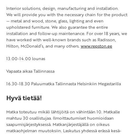
Interior solutions, design, manufacturing and installation.
We will provide you with the necessary chain for the product
— metal and wood, stone, glass, lighting and even
upholstered furniture. We also guarantee the entire
installation and follow-up maintenance. For over 18 years, we
have worked with well-known brands such as Radisson,
Hilton, McDonald’s, and many others.
www.repston.ee
13.00-14.00 lounas
Vapaata aikaa Tallinnassa
16.30-18.30 Paluumatka Tallinnasta Helsinkiin Megastarilla
Hyvä tietää!
Matka toteutuu mikäli lähtijöitä on vähintään 10. Matkalle
mahtuu 30 osallistujaa. Ilmoittautumiset huomioidaan
saapumisjärjestyksessä. Matkanjärjestäjällä on oikeus
matkaohjelman muutoksiin. Laskutus yhdessä erässä kesä-