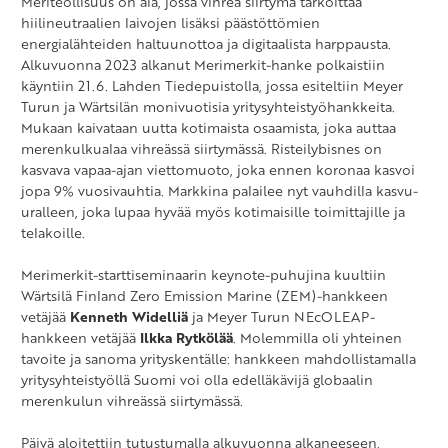
Meriteollisuus on ala, jossa vihreä siirtymä tarkoittaa
hiilineutraalien laivojen lisäksi päästöttömien
energialähteiden haltuunottoa ja digitaalista harppausta.
Alkuvuonna 2023 alkanut Merimerkit-hanke polkaistiin
käyntiin 21.6. Lahden Tiedepuistolla, jossa esiteltiin Meyer
Turun ja Wärtsilän monivuotisia yritysyhteistyöhankkeita.
Mukaan kaivataan uutta kotimaista osaamista, joka auttaa
merenkulkualaa vihreässä siirtymässä. Risteilybisnes on
kasvava vapaa-ajan viettomuoto, joka ennen koronaa kasvoi
jopa 9% vuosivauhtia. Markkina palailee nyt vauhdilla kasvu-
uralleen, joka lupaa hyvää myös kotimaisille toimittajille ja
telakoille.
Merimerkit-starttiseminaarin keynote-puhujina kuultiin
Wärtsilä Finland Zero Emission Marine (ZEM)-hankkeen
vetäjää
Kenneth Widelliä
ja Meyer Turun NEcOLEAP-
hankkeen vetäjää
Ilkka Rytkölää
. Molemmilla oli yhteinen
tavoite ja sanoma yrityskentälle: hankkeen mahdollistamalla
yritysyhteistyöllä Suomi voi olla edelläkävijä globaalin
merenkulun vihreässä siirtymässä.
Päivä aloitettiin tutustumalla alkuvuonna alkaneeseen,