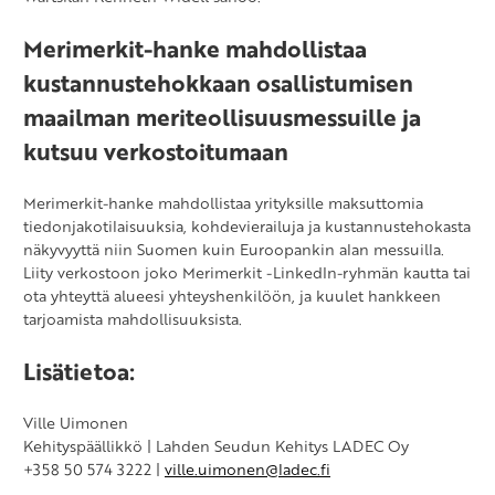
Merimerkit-hanke mahdollistaa
kustannustehokkaan osallistumisen
maailman meriteollisuusmessuille ja
kutsuu verkostoitumaan
Merimerkit-hanke mahdollistaa yrityksille maksuttomia
tiedonjakotilaisuuksia, kohdevierailuja ja kustannustehokasta
näkyvyyttä niin Suomen kuin Euroopankin alan messuilla.
Liity verkostoon joko Merimerkit -LinkedIn-ryhmän kautta tai
ota yhteyttä alueesi yhteyshenkilöön, ja kuulet hankkeen
tarjoamista mahdollisuuksista.
Lisätietoa:
Ville Uimonen
Kehityspäällikkö | Lahden Seudun Kehitys LADEC Oy
+358 50 574 3222 |
ville.uimonen@ladec.fi