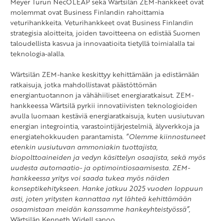
Meyer Turun NecOLEAP sekä Wärtsilän ZEM-hankkeet ovat
molemmat ovat Business Finlandin rahoittamia
veturihankkeita. Veturihankkeet ovat Business Finlandin
strategisia aloitteita, joiden tavoitteena on edistää Suomen
taloudellista kasvua ja innovaatioita tietyllä toimialalla tai
teknologia-alalla.
Wärtsilän ZEM-hanke keskittyy kehittämään ja edistämään
ratkaisuja, jotka mahdollistavat päästöttömän
energiantuotannon ja vähähiiliset energiaratkaisut. ZEM-
hankkeessa Wärtsilä pyrkii innovatiivisten teknologioiden
avulla luomaan kestäviä energiaratkaisuja, kuten uusiutuvan
energian integrointia, varastointijärjestelmiä, älyverkkoja ja
energiatehokkuuden parantamista.
”Olemme kiinnostuneet
etenkin uusiutuvan ammoniakin tuottajista,
biopolttoaineiden ja vedyn käsittelyn osaajista, sekä myös
uudesta automaatio- ja optimointiosaamisesta. ZEM-
hankkeessa yritys voi saada tukea myös näiden
konseptikehitykseen. Hanke jatkuu 2025 vuoden loppuun
asti, joten yritysten kannattaa nyt lähteä kehittämään
osaamistaan meidän kanssamme hankeyhteistyössä”
,
Wärtsilän Kenneth Widell sanoo.