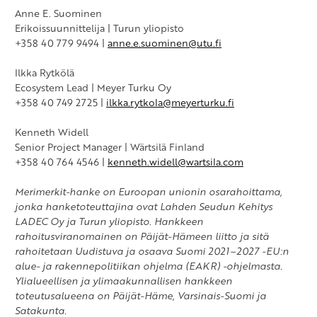
Anne E. Suominen
Erikoissuunnittelija | Turun yliopisto
+358 40 779 9494 |
anne.e.suominen@utu.fi
Ilkka Rytkölä
Ecosystem Lead | Meyer Turku Oy
+358 40 749 2725 |
ilkka.rytkola@meyerturku.fi
Kenneth Widell
Senior Project Manager | Wärtsilä Finland
+358 40 764 4546 |
kenneth.widell@wartsila.com
Merimerkit-hanke on Euroopan unionin osarahoittama,
jonka hanketoteuttajina ovat Lahden Seudun Kehitys
LADEC Oy ja Turun
yliopisto. Hankkeen
rahoitusviranomainen on Päijät-Hämeen liitto ja sitä
rahoitetaan Uudistuva ja osaava Suomi 2021–2027 -EU:n
alue- ja rakennepolitiikan ohjelma (EAKR) -ohjelmasta.
Ylialueellisen ja ylimaakunnallisen hankkeen
toteutusalueena on Päijät-Häme, Varsinais-Suomi ja
Satakunta.