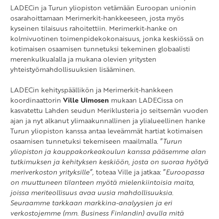
LADECin ja Turun yliopiston vetämään Euroopan unionin
osarahoittamaan Merimerkit-hankkeeseen, josta myös
kyseinen tilaisuus rahoitettiin. Merimerkit-hanke on
kolmivuotinen toimenpidekokonaisuus, jonka keskiössä on
kotimaisen osaamisen tunnetuksi tekeminen globaalisti
merenkulkualalla ja mukana olevien yritysten
yhteistyömahdollisuuksien lisääminen.
LADECin kehityspäällikön ja Merimerkit-hankkeen
koordinaattorin
Ville Uimosen
mukaan LADECissa on
kasvatettu Lahden seudun Meriklusteria jo seitsemän vuoden
ajan ja nyt alkanut ylimaakunnallinen ja ylialueellinen hanke
Turun yliopiston kanssa antaa leveämmät hartiat kotimaisen
osaamisen tunnetuksi tekemiseen maailmalla. ”
Turun
yliopiston ja kauppakorkeakoulun kanssa pääsemme alan
tutkimuksen ja kehityksen keskiöön, josta on suoraa hyötyä
meriverkoston yrityksille”,
toteaa Ville ja jatkaa: ”
Euroopassa
on muuttuneen tilanteen myötä mielenkiintoisia maita,
joissa meriteollisuus avaa uusia mahdollisuuksia.
Seuraamme tarkkaan markkina-analyysien ja eri
verkostojemme (mm. Business Finlandin) avulla mitä