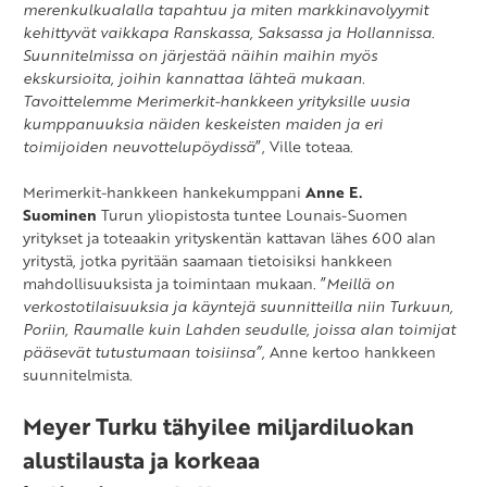
merenkulkualalla tapahtuu ja miten markkinavolyymit
kehittyvät vaikkapa Ranskassa, Saksassa ja Hollannissa.
Suunnitelmissa on järjestää näihin maihin myös
ekskursioita, joihin kannattaa lähteä mukaan.
Tavoittelemme Merimerkit-hankkeen yrityksille uusia
kumppanuuksia näiden keskeisten maiden ja eri
toimijoiden neuvottelupöydissä
”, Ville toteaa.
Merimerkit-hankkeen hankekumppani
Anne E.
Suominen
Turun yliopistosta tuntee Lounais-Suomen
yritykset ja toteaakin yrityskentän kattavan lähes 600 alan
yritystä, jotka pyritään saamaan tietoisiksi hankkeen
mahdollisuuksista ja toimintaan mukaan. ”
Meillä on
verkostotilaisuuksia ja käyntejä suunnitteilla niin Turkuun,
Poriin, Raumalle kuin Lahden seudulle, joissa alan toimijat
pääsevät tutustumaan toisiinsa”,
Anne kertoo hankkeen
suunnitelmista.
Meyer Turku tähyilee miljardiluokan
alustilausta ja korkeaa