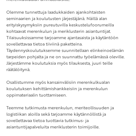
Olemme tunnettuja laadukkaiden ajankohtaisten
seminaarien ja koulutusten järjestäjänä. Näillä alan
erityiskysymyksiin pureutuvilla keskustelufoorumeilla
kohtaavat merenkulun ja meriklusterin asiantuntijat.
Tilaisuuksissamme tarjoamme ajantasaista ja käytäntöön
sovellettavaa tietoa tiiviinä paketteina.
Täydennyskoulutuksemme suunnitellaan elinkeinoelämän
tarpeiden pohjalta ja ne on suunnattu työelämässä oleville.
Järjestämme koulutuksia myös tilauksesta, juuri teille
räätälöitynä.
Osallistumme myös kansainvälisiin merenkulkualan
koulutuksen kehittämishankkeisiin ja merenkulun
oppimateriaalin tuottamiseen.
Teemme tutkimusta merenkulun, meriteollisuuden ja
logistiikan aloilla sekä tarjoamme käytännöllistä ja
sovellettavaa tietoa tuottavia tutkimus- ja
asiantuntijapalveluita meriklusterin toimijoille.