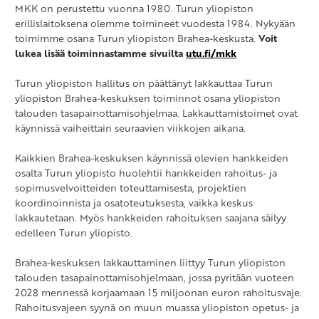
MKK on perustettu vuonna 1980. Turun yliopiston
erillislaitoksena olemme toimineet vuodesta 1984. Nykyään
toimimme osana Turun yliopiston Brahea-keskusta.
Voit
lukea lisää toiminnastamme sivuilta
utu.fi/mkk
Turun yliopiston hallitus on päättänyt lakkauttaa Turun
yliopiston Brahea-keskuksen toiminnot osana yliopiston
talouden tasapainottamisohjelmaa. Lakkauttamistoimet ovat
käynnissä vaiheittain seuraavien viikkojen aikana.
Kaikkien Brahea-keskuksen käynnissä olevien hankkeiden
osalta Turun yliopisto huolehtii hankkeiden rahoitus- ja
sopimusvelvoitteiden toteuttamisesta, projektien
koordinoinnista ja osatoteutuksesta, vaikka keskus
lakkautetaan. Myös hankkeiden rahoituksen saajana säilyy
edelleen Turun yliopisto.
Brahea-keskuksen lakkauttaminen liittyy Turun yliopiston
talouden tasapainottamisohjelmaan, jossa pyritään vuoteen
2028 mennessä korjaamaan 15 miljoonan euron rahoitusvaje.
Rahoitusvajeen syynä on muun muassa yliopiston opetus- ja