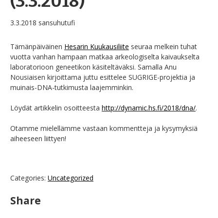
(3.3.2018)
3.3.2018
sansuhutufi
Tämänpäiväinen
Hesarin Kuukausiliite
seuraa melkein tuhat
vuotta vanhan hampaan matkaa arkeologiselta kaivaukselta
laboratorioon geneetikon käsiteltäväksi. Samalla Anu
Nousiaisen kirjoittama juttu esittelee SUGRIGE-projektia ja
muinais-DNA-tutkimusta laajemminkin.
Löydät artikkelin osoitteesta
http://dynamic.hs.fi/2018/dna/
.
Otamme mielellämme vastaan kommentteja ja kysymyksiä
aiheeseen liittyen!
Categories:
Uncategorized
Share