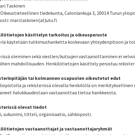
ari Taskinen
 Oikeustieteellinen tiedekunta, Caloniankuja 3, 20014 Turun yliopi
sti: mari.taskinen(at)utu.fi
ilötietojen käsittelyn tarkoitus ja oikeusperuste
riä käytetään tutkimushanketta koskevaan yhteydenpitoon ja to
rissä oleminen sekä viestien/kutsujen vastaanottaminen ei velvo
iihen mahdollisuuden. Henkilötietojen käsittely perustuu rekister
isterinpitäjän tai kolmannen osapuolen oikeutetut edut
liopistolla ja rekisterissä olevalla henkilöllä on merkityksellinen 
aneet halukkuudestaan vastaanottaa tietoa hankkeesta.
sterissä olevat tiedot
, sukunimi, titteli, organisaatio, sähköposti.
kilötietojen vastaanottajat ja vastaanottajaryhmät