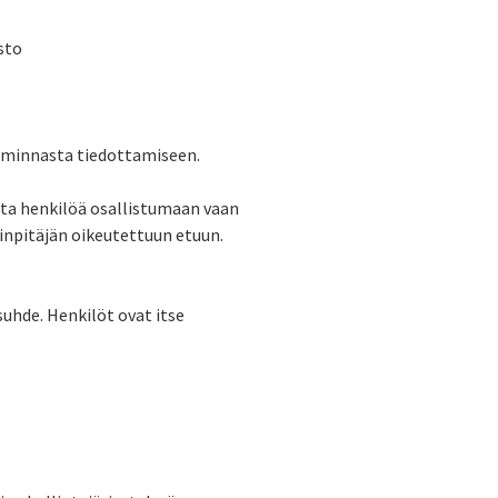
sto
iminnasta tiedottamiseen.
ita henkilöä osallistumaan vaan
inpitäjän oikeutettuun etuun.
suhde. Henkilöt ovat itse