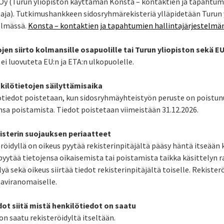
Oy (Turun yliopiston käyttämän Konsta – kontaktien ja tapahtum
aja). Tutkimushankkeen sidosryhmärekisteriä ylläpidetään Turun 
elmässä.
Konsta – kontaktien ja tapahtumien hallintajärjestelmän
ojen siirto kolmansille osapuolille tai Turun yliopiston sekä E
 ei luovuteta EU:n ja ETA:n ulkopuolelle.
kilötietojen säilyttämisaika
tiedot poistetaan, kun sidosryhmäyhteistyön peruste on poistunu
nsa poistamista. Tiedot poistetaan viimeistään 31.12.2026.
kisterin suojauksen periaatteet
röidyllä on oikeus pyytää rekisterinpitäjältä pääsy häntä itseään 
pyytää tietojensa oikaisemista tai poistamista taikka käsittelyn r
lyä sekä oikeus siirtää tiedot rekisterinpitäjältä toiselle. Rekiste
aviranomaiselle.
dot siitä mistä henkilötiedot on saatu
on saatu rekisteröidyltä itseltään.