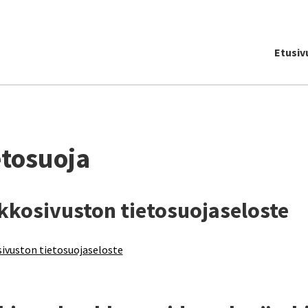
Etusiv
etosuoja
kkosivuston tietosuojaseloste
ivuston tietosuojaseloste