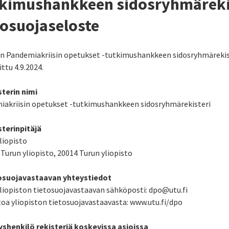
kimushankkeen sidosryhmäreki
tosuojaseloste
 Pandemiakriisin opetukset -tutkimushankkeen sidosryhmärekist
ittu 4.9.2024.
sterin nimi
akriisin opetukset -tutkimushankkeen sidosryhmärekisteri
sterinpitäjä
liopisto
 Turun yliopisto, 20014 Turun yliopisto
tosuojavastaavan yhteystiedot
liopiston tietosuojavastaavan sähköposti: dpo@utu.fi
toa yliopiston tietosuojavastaavasta: www.utu.fi/dpo
yshenkilö rekisteriä koskevissa asioissa