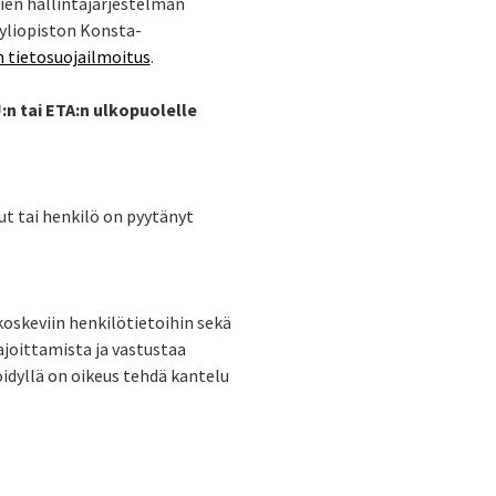
ien hallintajärjestelmän
yliopiston Konsta-
 tietosuojailmoitus
.
U:n tai ETA:n ulkopuolelle
t tai henkilö on pyytänyt
koskeviin henkilötietoihin sekä
ajoittamista ja vastustaa
röidyllä on oikeus tehdä kantelu