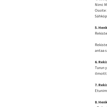
Nimi: M
Osoite:
Sähköpo
5. Henk
Rekiste
Rekiste
antaa s
6. Rek
Turun y
ilmoitt
7. Reki
Etunimi
8. Hen