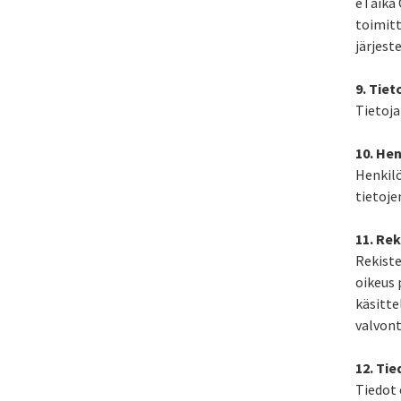
eTaika 
toimitt
järjest
9. Tiet
Tietoja
10. Hen
Henkilö
tietoje
11. Re
Rekiste
oikeus 
käsitte
valvont
12. Tie
Tiedot 