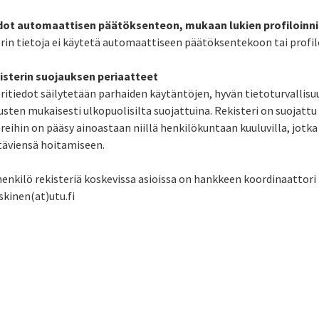
edot automaattisen päätöksenteon, mukaan lukien profiloinn
rin tietoja ei käytetä automaattiseen päätöksentekoon tai profi
kisterin suojauksen periaatteet
ritiedot säilytetään parhaiden käytäntöjen, hyvän tietoturvallis
sten mukaisesti ulkopuolisilta suojattuina. Rekisteri on suojattu
reihin on pääsy ainoastaan niillä henkilökuntaan kuuluvilla, jotka 
äviensä hoitamiseen.
enkilö rekisteriä koskevissa asioissa on hankkeen koordinaattori
skinen(at)utu.fi