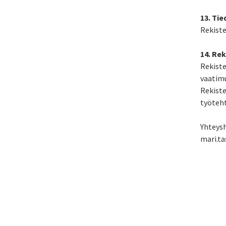
13. Ti
Rekiste
14. Re
Rekiste
vaatimu
Rekiste
työteht
Yhteysh
mari.ta