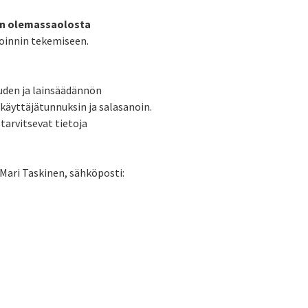
in olemassaolosta
loinnin tekemiseen.
uuden ja lainsäädännön
 käyttäjätunnuksin ja salasanoin.
tarvitsevat tietoja
 Mari Taskinen, sähköposti: