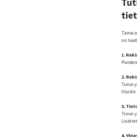
Tut
tie
Tämä on
on laad
1. Reki
Pandemi
2. Reki
Turun y
Osoite:
3. Tie
Turun y
Lisätie
4. Yhte