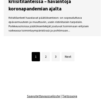
kriisitilanteissa – havaintoja
koronapandemian ajalta
Kriisitilanteet haastavat päätöksenteon: on sopeuduttava
epävarmuuteen ja muuttuviin, usein ristiriitaisiin tarpeisiin.
Poikkeusoloissa päätöksentekijät joutuvat toimimaan erityisen
vaikeassa toimintaympäristössä ja pohtimaan...
1
2
3
Next
Saavutettavuusseloste
|
Tietosuoja