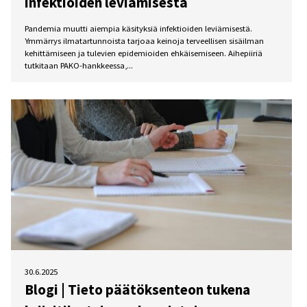
infektioiden leviämisestä
Pandemia muutti aiempia käsityksiä infektioiden leviämisestä.
Ymmärrys ilmatartunnoista tarjoaa keinoja terveellisen sisäilman
kehittämiseen ja tulevien epidemioiden ehkäisemiseen. Aihepiiriä
tutkitaan PAKO-hankkeessa,...
30.6.2025
Blogi | Tieto päätöksenteon tukena