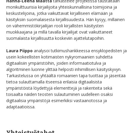
Hanna-Leena Määttä
tarkastelee projektissa taustaltaan
monikulttuurisia kirjailijoita yhteiskunnallisina toimijoina ja
keskustelijoina, jotka vaikuttavat kirjalliseen elämään ja
käsityksiin suomalaisesta kirjallisuudesta. Hän kysyy, millainen
on vähemmistökirjailijan rooli kirjallisten käsitysten
muokkaajana ja millä tavalla kirjailijat ovat vaikuttaneet
suomalaista kirjallisuutta koskeviin ajattelutapoihin.
Laura Piippo
analysoi tutkimushankkeessa ensyklopedisten ja
usein kokeellisten kotimaisten nykyromaanien suhdetta
digitaalisiin ympäristöihin, joiden informaatiotulva ja
algoritminen luonne ylittää helposti inhimillisen käsityskyvyn.
Tarkastelussa on yhtäältä romaanien tapa tuottaa ja jäsentää
tietoa sulauttamalla itseensä erilaisia digitaalisista
ympäristöistä löydettyjä elementtejä ja rakenteita sekä
toisaalta näiden teosten sulautuminen uudelleen osaksi
digitaalisia ympäristöjä esimerkiksi vastaanotossa ja
adaptaatioissa.
Yhteistyötahot