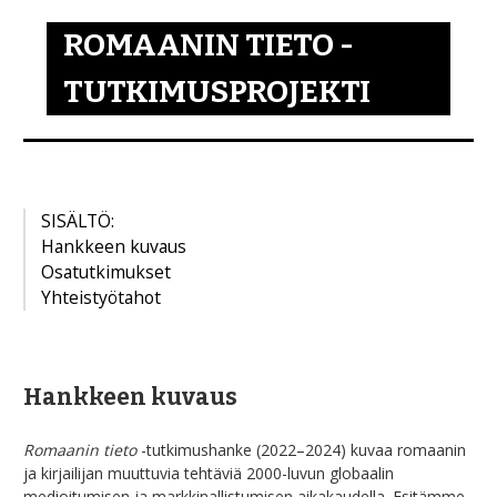
ROMAANIN TIETO -
TUTKIMUSPROJEKTI
SISÄLTÖ:
Hankkeen kuvaus
Osatutkimukset
Yhteistyötahot
Hankkeen kuvaus
Romaanin tieto
-tutkimushanke (2022–2024) kuvaa romaanin
ja kirjailijan muuttuvia tehtäviä 2000-luvun globaalin
medioitumisen ja markkinallistumisen aikakaudella. Esitämme,