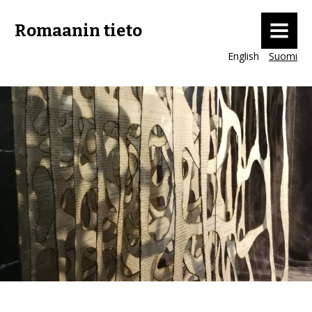
MENU
Romaanin tieto
English
Suomi