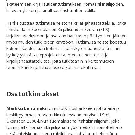
akateemisen kirjallisuudentutkimuksen, romaanikirjailijoiden,
lukevan yleisön ja kirjallisuusinstituution välillä.
Hanke tuottaa tutkimusaineistona kirjailijahaastatteluja, jotka
arkistoidaan Suomalaisen Kirjallisuuden Seuran (SKS)
kirjallisuusarkistoon ja avataan hankkeen päättymisen jälkeen
myös muiden tutkijoiden käyttöön. Tutkimusaineisto koostuu
kokonaisuudessaan kotimaisista nykyromaaneista ja niihin
kytkeytyvistä taideprojekteista, media-aineistoista ja
kirjailijahaastatteluista, joita tutkitaan niin kertomuksen
teorian kuin kirjallisuussosiologian näkökulmista.
Osatutkimukset
Markku Lehtimäki
toimii tutkimushankkeen johtajana ja
keskittyy omassa osatutkimuksessaan erityisesti Sofi
Oksaseen 2000-luvun suomalaisena ”tähtikirjailijana”, joka
toimii paitsi romaanikirjailijana myös median moniottelijana
sekä yhteiskunnallisena mielipidevaikuttajana. Lehtimäen