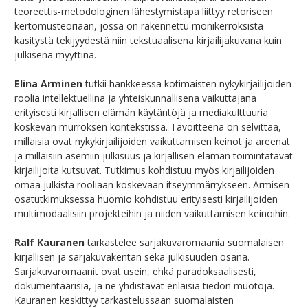
teoreettis-metodologinen lähestymistapa liittyy retoriseen
kertomusteoriaan, jossa on rakennettu monikerroksista
käsitystä tekijyydestä niin tekstuaalisena kirjailijakuvana kuin
julkisena myyttinä.
Elina Arminen
tutkii hankkeessa kotimaisten nykykirjailijoiden
roolia intellektuellina ja yhteiskunnallisena vaikuttajana
erityisesti kirjallisen elämän käytäntöjä ja mediakulttuuria
koskevan murroksen kontekstissa. Tavoitteena on selvittää,
millaisia ovat nykykirjailijoiden vaikuttamisen keinot ja areenat
ja millaisiin asemiin julkisuus ja kirjallisen elämän toimintatavat
kirjailijoita kutsuvat. Tutkimus kohdistuu myös kirjailijoiden
omaa julkista rooliaan koskevaan itseymmärrykseen. Armisen
osatutkimuksessa huomio kohdistuu erityisesti kirjailijoiden
multimodaalisiin projekteihin ja niiden vaikuttamisen keinoihin.
Ralf Kauranen
tarkastelee sarjakuvaromaania suomalaisen
kirjallisen ja sarjakuvakentän sekä julkisuuden osana.
Sarjakuvaromaanit ovat usein, ehkä paradoksaalisesti,
dokumentaarisia, ja ne yhdistävät erilaisia tiedon muotoja.
Kauranen keskittyy tarkastelussaan suomalaisten