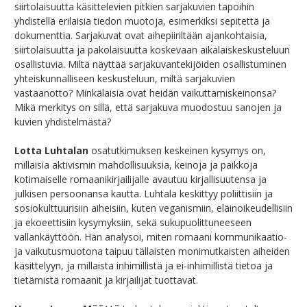
siirtolaisuutta käsittelevien pitkien sarjakuvien tapoihin
yhdistellä erilaisia tiedon muotoja, esimerkiksi sepitettä ja
dokumenttia. Sarjakuvat ovat aihepiiriltään ajankohtaisia,
siirtolaisuutta ja pakolaisuutta koskevaan aikalaiskeskusteluun
osallistuvia. Miltä näyttää sarjakuvantekijöiden osallistuminen
yhteiskunnalliseen keskusteluun, miltä sarjakuvien
vastaanotto? Minkälaisia ovat heidän vaikuttamiskeinonsa?
Mikä merkitys on sillä, että sarjakuva muodostuu sanojen ja
kuvien yhdistelmästä?
Lotta Luhtalan
osatutkimuksen keskeinen kysymys on,
millaisia aktivismin mahdollisuuksia, keinoja ja paikkoja
kotimaiselle romaanikirjailijalle avautuu kirjallisuutensa ja
julkisen persoonansa kautta. Luhtala keskittyy poliittisiin ja
sosiokulttuurisiin aiheisiin, kuten veganismiin, eläinoikeudellisiin
ja ekoeettisiin kysymyksiin, sekä sukupuolittuneeseen
vallankäyttöön. Hän analysoi, miten romaani kommunikaatio-
ja vaikutusmuotona taipuu tällaisten monimutkaisten aiheiden
käsittelyyn, ja millaista inhimillistä ja ei-inhimillistä tietoa ja
tietämistä romaanit ja kirjailijat tuottavat.