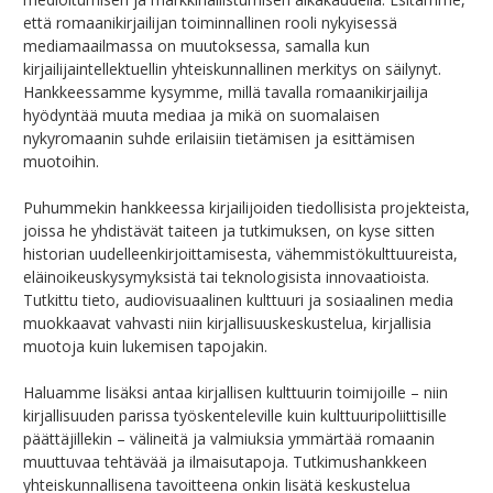
että romaanikirjailijan toiminnallinen rooli nykyisessä
mediamaailmassa on muutoksessa, samalla kun
kirjailijaintellektuellin yhteiskunnallinen merkitys on säilynyt.
Hankkeessamme kysymme, millä tavalla romaanikirjailija
hyödyntää muuta mediaa ja mikä on suomalaisen
nykyromaanin suhde erilaisiin tietämisen ja esittämisen
muotoihin.
Puhummekin hankkeessa kirjailijoiden tiedollisista projekteista,
joissa he yhdistävät taiteen ja tutkimuksen, on kyse sitten
historian uudelleenkirjoittamisesta, vähemmistökulttuureista,
eläinoikeuskysymyksistä tai teknologisista innovaatioista.
Tutkittu tieto, audiovisuaalinen kulttuuri ja sosiaalinen media
muokkaavat vahvasti niin kirjallisuuskeskustelua, kirjallisia
muotoja kuin lukemisen tapojakin.
Haluamme lisäksi antaa kirjallisen kulttuurin toimijoille – niin
kirjallisuuden parissa työskenteleville kuin kulttuuripoliittisille
päättäjillekin – välineitä ja valmiuksia ymmärtää romaanin
muuttuvaa tehtävää ja ilmaisutapoja. Tutkimushankkeen
yhteiskunnallisena tavoitteena onkin lisätä keskustelua