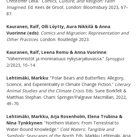
Christoffer Leka.”
Comics, Culture, and Religion: Faith
Imagined
. Ed. Kees de Groot. London: Bloomsbury 2023, 67–
87.
Kauranen, Ralf, Olli Löytty, Aura Nikkilä & Anna
Vuorinne (eds)
:
Comics and Migration: Representation and
Other Practices
. London: Routledge 2023.
Kauranen, Ralf, Leena Romu & Anna Vuorinne
:
”Vähemmistöt ja moninaisuus nykysarjakuvassa.”
Synsygus
2/2023, 10–14.
Lehtimäki, Markku
: ”Polar Bears and Butterflies: Allegory,
Science, and Experientiality in Climate Change Fiction.”
Literary
Animal Studies and the Climate Crisis
. Eds. Sune Borkfelt &
Matthias Stephan. Cham: Springer/Palgrave Macmillan, 2022,
49–70.
Lehtimäki, Markku, Arja Rosenholm, Elena Trubina &
Nina Tynkkynen
: ”Northern Waters: From Terrestrial to
Water-Bound Knowledge.”
Cold Waters: Tangible and
Symbolic Seascapes of the North
. Eds. Markku Lehtimäki, Arja