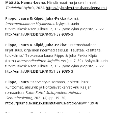
Määttä, Hanna-Leena
: Nähdä maailma ja sen ihmiset.
Tiedelehti Hybris,
2024.
https://hybrislehti.net/hannaleena-mtt
Piippo, Laura & Kilpiö, Juha-Pekka
(toim.):
Intermediaalinen kirjallisuus
. Nykykulttuurin
tutkimuskeskuksen julkaisuja, 132. Jyväskylän yliopisto, 2022.
http://urn.fi/URN:ISBN:978-951-39-9386-3
Piippo, Laura & Kilpiö, Juha-Pekka
: ”Intermediaalinen
kirjallisuus, kirjallinen intermediaalisuus. Taustaa, käsitteitä,
tulokulmia.” Teoksessa Laura Piippo & Juha-Pekka Kilpiö
(toim.)
Intermediaalinen kirjallisuus
(pp. 7–30). Nykykulttuurin
tutkimuskeskuksen julkaisuja, 132. Jyväskylän yliopisto, 2022.
http://urn.fi/URN:ISBN:978-951-39-9386-3
Piippo, Laura
: ”’Kärventyvä soraääni, poltettu hius’.
Kurittomat, absurdit ja liioittelevat karvat Anu Kaajan
romaanissa
Katie-Kate
.”
Sukupuolentutkimus-
Genusforskning
, 2021 (4) (pp. 19–30).
https://journal.fi/sukupuolentutkimus/article/view/113978