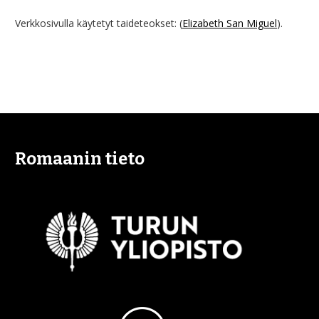
Verkkosivulla käytetyt taideteokset: (
Elizabeth San Miguel
).
Romaanin tieto