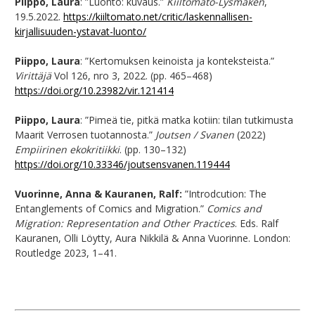
Piippo, Laura
: ”Luonto: kuvaus.”
Kiiltomato-Lysmaken
,
19.5.2022.
https://kiiltomato.net/critic/laskennallisen-
kirjallisuuden-ystavat-luonto/
Piippo, Laura
: ”Kertomuksen keinoista ja konteksteista.”
Virittäjä
Vol 126, nro 3, 2022. (pp. 465–468)
https://doi.org/10.23982/vir.121414
Piippo, Laura
: ”Pimeä tie, pitkä matka kotiin: tilan tutkimusta
Maarit Verrosen tuotannosta.”
Joutsen / Svanen
(2022)
Empiirinen ekokritiikki
. (pp. 130–132)
https://doi.org/10.33346/joutsensvanen.119444
Vuorinne, Anna & Kauranen, Ralf:
”Introdcution: The
Entanglements of Comics and Migration.”
Comics and
Migration: Representation and Other Practices
. Eds. Ralf
Kauranen, Olli Löytty, Aura Nikkilä & Anna Vuorinne. London:
Routledge 2023, 1–41.