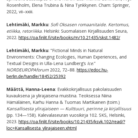
Rosenholm, Elena Trubina & Nina Tynkkynen. Cham: Springer,
2022, vii–xxiii.
Lehtimäki, Markku
:
Sofi Oksasen romaanitaide. Kertomus,
etiikka, retoriikka
. Helsinki: Suomalaisen Kirjallisuuden Seura,
2022.
https://oa.finlit.fi/site/books/m/10.21435/skst.1482/
Lehtimäki, Markku
: ”Fictional Minds in Natural
Environments: Changing Ecologies, Human Experiences, and
Textual Designs in Ulla-Lena Lundberg’s
Ice
.”
NORDEUROPAforum
2022, 72–88.
https://edoc.hu-
berlin.de/handle/18452/25392
Määttä, Hanna-Leena
: Evakkokirjallisuus pakolaisuuden
kuvauksena ja ylirajaisena muistina. Teoksessa Niina
Hämäläinen, Karhu Hanna & Tuomas Martikainen (toim.)
Kansallisesta ylirajaiseen — Kulttuuri, perinne ja kirjallisuus
(pp. 134—158). Kalevalaseuran vuosikirja 102. SKS, Helsinki,
2023.
https://oa.finlit.fi/site/books/10.21435/ksvk.102/read/?
loc=Kansallisesta_ylirajaiseen.xhtml