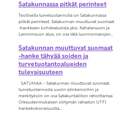
Satakunnassa pitkät perinteet
Teollisella turvetuotannolla on Satakunnassa
pitkät perinteet. Satakunnan muuttuvat suomaat
-hankkeen kohdealueista yksi, Kahalansuon ja
Lamminsuon alue, on osa tätä luonnonvarojen…
Satakunnan muuttuvat suomaat
-hanke tähyää soiden ja
turvetuotantoalueiden
tulevaisuuteen
SATUMAA – Satakunnan muuttuvat suomaat:
turvetuotannosta uusiin elinkeinoihin ja
merkityksiin on osa Satakuntaliiton rahoittamaa
Oikeudenmukaisen siirtymän rahaston (JTF)
hankekokonaisuutta….