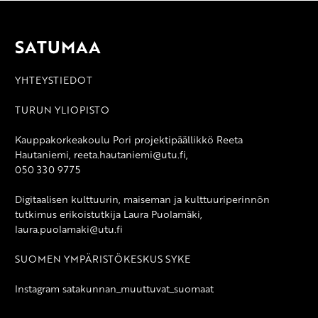
SATUMAA
YHTEYSTIEDOT
TURUN YLIOPISTO
Kauppakorkeakoulu Pori projektipäällikkö Reeta
Hautaniemi, reeta.hautaniemi@utu.fi,
050 330 9775
Digitaalisen kulttuurin, maiseman ja kulttuuriperinnön
tutkimus erikoistutkija Laura Puolamäki,
laura.puolamaki@utu.fi
SUOMEN YMPÄRISTÖKESKUS SYKE
Instagram satakunnan_muuttuvat_suomaat