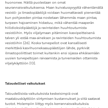
huononee. Näillä puolestaan on omat
seurannaisvaikutuksensa. Maan kuivatussyvyyttä vähentämällä
vesistö- ja ilmastopäästöjä voidaan huomattavasti pienentää:
kun pohjaveden pintaa nostetaan lähemmäs maan pintaa,
turpeen hajoaminen hidastuu, mikä vähentää maaperän
hiilidioksidipäästöjä ja ravinteiden huuhtoutumista
vesistöihin. Myös viljelymaan pitäminen kasvipeitteisenä
talven yli estää maa-aineksen ja ravinteiden huuhtoutumista
vesistöihin [26]. Koska turvepellot ovat kansallisesti
merkittävä kasvihuonekaasupäästöjen lähde, pyrkivät
ilmastopoliittiset toimet kuitenkin ensi sijassa ehkäisemään
uusien turvepeltojen raivaamista ja turvemaiden ottamista
viljelykäyttöön [13].
Taloudelliset vaikutukset
Taloudellisista vaikutuksista keskeisimpiä ovat
maatalouskäyttöön siirtymisen kustannukset ja siitä saatavat
tuotot. Molempiin liittyy myös kerrannaisvaikutuksia.