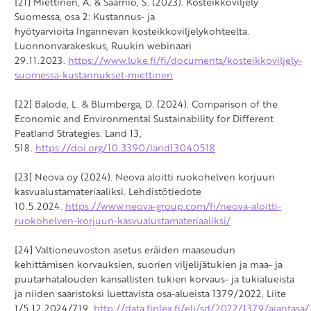
[21] Miettinen, A. & Saarnio, S. (2023). Kosteikkoviljely
Suomessa, osa 2: Kustannus- ja
hyötyarvioita Ingannevan kosteikkoviljelykohteelta.
Luonnonvarakeskus, Ruukin webinaari
29.11.2023.
https://www.luke.fi/fi/documents/kosteikkoviljely-
suomessa-kustannukset-miettinen
[22] Balode, L. & Blumberga, D. (2024). Comparison of the
Economic and Environmental Sustainability for Different
Peatland Strategies.
Land 13,
518.
https://doi.org/10.3390/land13040518
[23] Neova oy (2024). Neova aloitti ruokohelven korjuun
kasvualustamateriaaliksi. Lehdistötiedote
10.5.2024.
https://www.neova-group.com/fi/neova-aloitti-
ruokohelven-korjuun-kasvualustamateriaaliksi/
[24] Valtioneuvoston asetus eräiden maaseudun
kehittämisen korvauksien, suorien viljelijätukien ja maa- ja
puutarhatalouden kansallisten tukien korvaus- ja tukialueista
ja niiden saaristoksi luettavista osa-alueista 1379/2022, Liite
1/5.12.2024/719.
http://data.finlex.fi/eli/sd/2022/1379/ajantasa