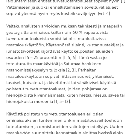
laiduntamiseen entiset turvetuotantoalueet sopivat hyvin [1].
Vettämiseen ja suoksi ennallistamiseen soveltuvat alueet
sopivat yleensä hyvin myös kosteikkoviljelyyn [vrt. 4].
Valtakunnallisten arvioiden mukaan teknisesti ja maaperän
geologisilta ominaisuuksilta noin 60 % vapautuvista
turvetuotantoalueista sopisi tai olisi muokattavissa
maatalouskäyttöön. Käytännössä sijainti, kustannustekijät ja
ilmastotavoitteet rajoittavat käyttökelpoisten alueiden
osuuden 15 – 25 prosenttiin [1, 5, 6]. Tämä vastaa jo
toteutunutta maankäyttöä ja Satumaa-hankkeen
maanomistajakyselyn tuloksia [2, 3]. Parhaiten
maatalouskäyttöön sopivat riittävän suuret, yhtenäiset,
tasaiset, kuivatetut ja kivettömät tai vähäkiviset käytöstä
poistetut turvetuotantoalueet, joiden pohjamaa on
hienojakoista kivennäismaata, kuten hietaa, hiesua, savea tai
hienojakoista moreenia [1, 5–13].
Käytöstä poistetun turvetuotantoalueen eri osien
ominaisuuksien tunteminen onkin maatalousvaihtoehdon
toteutumisen ja onnistuneiden valintojen edellytys. Uuden
maankäytön suunnittelu kannattaakin aloittaa hyvissä ajoin