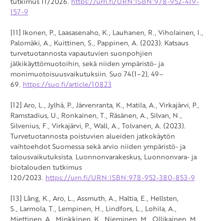
tutkimus 11/2026.
https://urn.fi/URN:ISBN:978-952-419-
157-9
[11] Ikonen, P., Laasasenaho, K., Lauhanen, R., Viholainen, I.,
Palomäki, A., Kuittinen, S., Pappinen, A. (2023). Katsaus
turvetuotannosta vapautuvien suonpohjien
jälkikäyttömuotoihin, sekä niiden ympäristö- ja
monimuotoisuusvaikutuksiin. Suo 74(1–2), 49–
69.
https://suo.fi/article/10823
[12] Aro, L., Jylhä, P., Järvenranta, K., Matila, A., Virkajärvi, P.,
Ramstadius, U., Ronkainen, T., Räsänen, A., Silvan, N.,
Silvenius, F., Virkajärvi, P., Wall, A., Tolvanen, A. (2023).
Turvetuotannosta poistuvien alueiden jatkokäytön
vaihtoehdot Suomessa sekä arvio niiden ympäristö- ja
talousvaikutuksista. Luonnonvarakeskus, Luonnonvara- ja
biotalouden tutkimus
120/2023.
https://urn.fi/URN:ISBN:978-952-380-853-9
[13] Lång, K., Aro, L., Assmuth, A., Haltia, E., Hellsten,
S., Larmola, T., Lempinen, H., Lindfors, L., Lohila, A.,
Miettinen, A., Minkkinen, K., Nieminen, M., Ollikainen, M.,