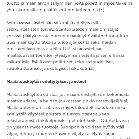
tuotto ja maan arvon säilyminen, joita pidettiin myös tärkeinä
yhteiskunnallisen päätöksenteon kriteereinä [3].
Seuraavassa käsitellään sitä, millä edellytyksillä
satakuntalaisten turvetuotantoalueiden maanomistajat
voisivat päätyä maatalouteen maankäyttövaihtoehtona, kun
uusi maankäyttöratkaisu tulee ajankohtaiseksi heidän
omistamillaan maa-alueilla. Lisäksi tarkastellaan
maatalousvaihtoehdon yleistymisen esteitä ja sen erilaisia
vaikutuksia. Esillä ovat poliittiset, teknistaloudelliset,
sosiokulttuuriset ja ekologiset näkökulmat.
Maatalouskäytön edellytykset ja esteet
Maatalouskäyttöä edistää, jos maanomistajilla on kokemusta
maataloudesta, ja heidän joukossaan onkin maanviljelijöitä.
Maatalouteen on saatavissa myös taloudellista tukea, mikä
edellyttää käytöstä poistetun turvetuotantoalueen
rekisteröimistä tukikelpoisiksi peltolohkoiksi. Odotettavissa
on yleensä myös tuottoja. Suonpohjia voidaan hyödyntää
viljan, rehun ja monien kasvien viljelyssä. Myös karjan