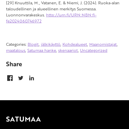
[29] Knuuttila, M., Vatanen, E. & Niemi, J. (2024). Ruoka-alan
taloudellinen ja alueellinen merkitys Suomessa.
Luonnonvarakeskus.
http://urn.fi/URN:NBN:fi-
fe2024060746972
Categories:
Blogit
,
jälkikäyttö
,
Kohdealueet
,
Maanomistajat
,
maatalous
,
Satumaa hanke
,
skenaariot
,
Uncategorized
Share
SATUMAA