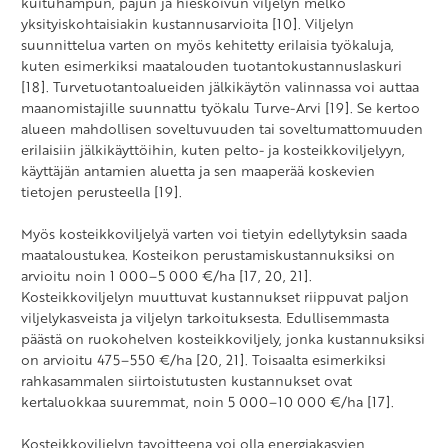
kuituhampun, pajun ja hieskoivun viljelyn melko
yksityiskohtaisiakin kustannusarvioita [10]. Viljelyn
suunnittelua varten on myös kehitetty erilaisia työkaluja,
kuten esimerkiksi maatalouden tuotantokustannuslaskuri
[18]. Turvetuotantoalueiden jälkikäytön valinnassa voi auttaa
maanomistajille suunnattu työkalu Turve-Arvi [19]. Se kertoo
alueen mahdollisen soveltuvuuden tai soveltumattomuuden
erilaisiin jälkikäyttöihin, kuten pelto- ja kosteikkoviljelyyn,
käyttäjän antamien aluetta ja sen maaperää koskevien
tietojen perusteella [19].
Myös kosteikkoviljelyä varten voi tietyin edellytyksin saada
maataloustukea. Kosteikon perustamiskustannuksiksi on
arvioitu noin 1 000–5 000 €/ha [17, 20, 21].
Kosteikkoviljelyn muuttuvat kustannukset riippuvat paljon
viljelykasveista ja viljelyn tarkoituksesta. Edullisemmasta
päästä on ruokohelven kosteikkoviljely, jonka kustannuksiksi
on arvioitu 475–550 €/ha [20, 21]. Toisaalta esimerkiksi
rahkasammalen siirtoistutusten kustannukset ovat
kertaluokkaa suuremmat, noin 5 000–10 000 €/ha [17].
Kosteikkoviljelyn tavoitteena voi olla energiakasvien,