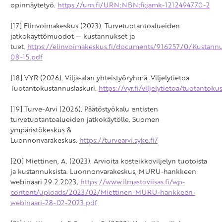
opinnäytetyö.
https://urn.fi/URN:NBN:fi:jamk-1212494770-2
[17] Elinvoimakeskus (2023). Turvetuotantoalueiden
jatkokäyttömuodot — kustannukset ja
tuet.
https://elinvoimakeskus.fi/documents/916257/0/Kustannu
08-15.pdf
[18] VYR (2026). Vilja-alan yhteistyöryhmä. Viljelytietoa.
Tuotantokustannuslaskuri.
https://vyr.fi/viljelytietoa/tuotantoku
[19] Turve-Arvi (2026). Päätöstyökalu entisten
turvetuotantoalueiden jatkokäytölle. Suomen
ympäristökeskus &
Luonnonvarakeskus.
https://turvearvi.syke.fi/
[20] Miettinen, A. (2023). Arvioita kosteikkoviljelyn tuotoista
ja kustannuksista. Luonnonvarakeskus, MURU-hankkeen
webinaari 29.2.2023.
https://www.ilmastoviisas.fi/wp-
content/uploads/2023/02/Miettinen-MURU-hankkeen-
webinaari-28-02-2023.pdf