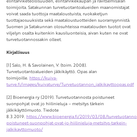
elintarviketeollisuuden, elintarvikekaupan ja ravitsemisalan
toimijoita. Satakunnan turvetuotantoalueiden maanomistajat
voivat saada tuottoja maataloustuista, ruokaketjun
tuottajaosuuksista sekä maataloustuotteiden suoramyynnistä.
Suomen ja Satakunnan olosuhteissa maatalouden tuotot ovat
viljelyn osalta kuitenkin kausiluonteisia, aivan kuten ne ovat
turvetuotannossakin olleet.
Kirjallisuus
[1] Salo, H. & Savolainen, V. (toim. 2008).
Turvetuotantoalueiden jälkikäyttö. Opas alan
toimijoille.
https://kuiva-
turve.fi/images/kuivaturve/Turvetuotannon_jalkikayttoopas.pdf
[2] Bioenergia ry (2019). Turvetuotannosta poistuneet
suonpohjat ovat jo hiilinieluja – metsitys tärkein
jälkikäyttömuoto. Tiedote
8.3.2019.
https://www.bioenergia.fi/2019/03/08/turvetuotanno
poistuneet-suonpohjat-ovat-jo-hiilinieluja-metsitys-tarkein-
jalkikayttomuoto/