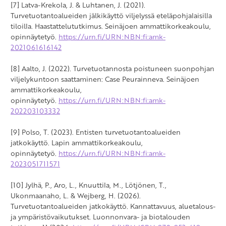
[7] Latva-Krekola, J. & Luhtanen, J. (2021).
Turvetuotantoalueiden jälkikäyttö viljelyssä eteläpohjalaisilla
tiloilla. Haastattelututkimus. Seinäjoen ammattikorkeakoulu,
opinnäytetyö.
https://urn.fi/URN:NBN:fi:amk-
2021061616142
[8] Aalto, J. (2022). Turvetuotannosta poistuneen suonpohjan
viljelykuntoon saattaminen: Case Peurainneva. Seinäjoen
ammattikorkeakoulu,
opinnäytetyö.
https://urn.fi/URN:NBN:fi:amk-
202203103332
[9] Polso, T. (2023). Entisten turvetuotantoalueiden
jatkokäyttö. Lapin ammattikorkeakoulu,
opinnäytetyö.
https://urn.fi/URN:NBN:fi:amk-
2023051711571
[10] Jylhä, P., Aro, L., Knuuttila, M., Lötjönen, T.,
Ukonmaanaho, L. & Wejberg, H. (2026).
Turvetuotantoalueiden jatkokäyttö. Kannattavuus, aluetalous-
ja ympäristövaikutukset. Luonnonvara- ja biotalouden