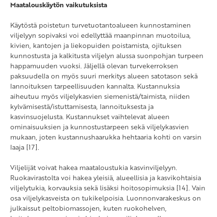
Maatalouskäytön vaikutuksista
Käytöstä poistetun turvetuotantoalueen kunnostaminen
viljelyyn sopivaksi voi edellyttää maanpinnan muotoilua,
kivien, kantojen ja liekopuiden poistamista, ojituksen
kunnostusta ja kalkitusta viljelyn alussa suonpohjan turpeen
happamuuden vuoksi. Jäljellä olevan turvekerroksen
paksuudella on myös suuri merkitys alueen satotason sekä
lannoituksen tarpeellisuuden kannalta. Kustannuksia
aiheutuu myös viljelykasvien siemenistä/taimista, niiden
kylvämisestä/istuttamisesta, lannoituksesta ja
kasvinsuojelusta. Kustannukset vaihtelevat alueen
ominaisuuksien ja kunnostustarpeen sekä viljelykasvien
mukaan, joten kustannushaarukka hehtaaria kohti on varsin
laaja [17].
Viljelijät voivat hakea maataloustukia kasvinviljelyyn.
Ruokavirastolta voi hakea yleisiä, alueellisia ja kasvikohtaisia
viljelytukia, korvauksia sekä lisäksi hoitosopimuksia [14]. Vain
osa viljelykasveista on tukikelpoisia. Luonnonvarakeskus on
julkaissut peltobiomassojen, kuten ruokohelven,