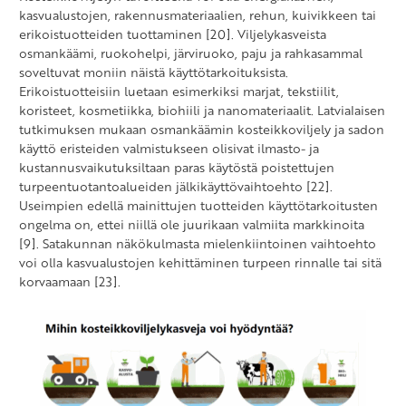
kasvualustojen, rakennusmateriaalien, rehun, kuivikkeen tai
erikoistuotteiden tuottaminen [20]. Viljelykasveista
osmankäämi, ruokohelpi, järviruoko, paju ja rahkasammal
soveltuvat moniin näistä käyttötarkoituksista.
Erikoistuotteisiin luetaan esimerkiksi marjat, tekstiilit,
koristeet, kosmetiikka, biohiili ja nanomateriaalit. Latvialaisen
tutkimuksen mukaan osmankäämin kosteikkoviljely ja sadon
käyttö eristeiden valmistukseen olisivat ilmasto- ja
kustannusvaikutuksiltaan paras käytöstä poistettujen
turpeentuotantoalueiden jälkikäyttövaihtoehto [22].
Useimpien edellä mainittujen tuotteiden käyttötarkoitusten
ongelma on, ettei niillä ole juurikaan valmiita markkinoita
[9]. Satakunnan näkökulmasta mielenkiintoinen vaihtoehto
voi olla kasvualustojen kehittäminen turpeen rinnalle tai sitä
korvaamaan [23].