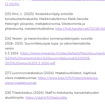
12-05/fin
[25] Hirvi, L. (2025). Kosteikkoviljely entisillä
turvetuotantoalueilla: Markkinatutkimus Etelä-Savosta.
Helsingin yliopisto, metsäekonomia, liiketoiminta ja
yhteiskunta, maisterintutkielma.
http://hdl.handle.net/10138/6
[26] Vesien- ja merenhoidon toimenpidekirjasto vuosille
2028–2033. Suunnitteluopas lupa- ja valvontavirastolle,
versio
5.5.2026.
https://www.ymparisto.fi/sites/default/files/document
%20ja%20merenhoidon%20suunnitteluopas%202028-
2033%20versio%205.5.2026.pdf
[27] Luonnonvarakeskus (2026). Maataloustilastot, käytössä
oleva maatalousmaa.
https://www.luke.fi/fi/tilastot/kaytossa-
oleva-maatalousmaa
[28] Tilastokeskus (2026). StatFin-tietokanta, kansantalouden
aluetilinpito.
https://stat.fi/fi/tilasto/altp