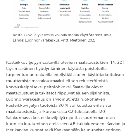
Kosteikkoviljelykasveilla voi olla monia käyttötarkoituksia.
Lähde: Luonnonvarakeskus. Antti Miettinen. 2023.
Kosteikkoviljelyyn saatavilla olevien maataloustukien [14, 20]
täysimääräinen hyödyntäminen käytöstä poistetuilla
turpeentuotantoalueilla edellyttää alueen käyttötarkoituksen
muuttamista maatalousmaaksi eli sen rekisteröimistä
korvauskelpoiseksi peltolohkoksi. Saatavilla olevat
maataloustuet ja tukitasot riippuvat alueen sijainnista.
Luonnonvarakeskus on arvioinut, että ruokohelven
kosteikkoviljelyn tuotoista 80 % voi koostua erilaisista
maataloustuista ja -korvauksista C2-tukialueella [20].
Satakunnassa kosteikkoviljelyä rajoittaa suurimman osan
kunnista kuuluminen eteläiseen AB-tukialueeseen. Karvian ja
Merikarvian kunnat sekä Kankaanpään kaupungista entinen