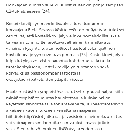
Honkajoen kunnan alue kuuluvat kuitenkin pohjoisempaan
C2-tukialueeseen [24].
Kosteikkoviljelyn mahdollisuuksia turvetuotannon
korvaajana Etelä-Savossa käsittelevän opinnäytetyön tulokset
osoittivat, että kosteikkoviljelyn elinkeinomahdollisuuksia
turvealan toimijoille rajoittavat alhainen kannattavuus,
vähäinen kysyntä, tuotannolliset haasteet sekä rajallinen
kosteikkoviljelyyn soveltuva pinta-ala [25]. Kosteikkoviljelyn
kilpailukykyä voitaisiin parantaa kohdennetuilla tuilla
tuotekehitykseen, kosteikkoviljelyn tuotantoon sekä
korvauksilla päästökompensaatiosta ja
ekosysteemipalveluiden ylläpitämisestä.
Maatalouskäytön ympäristövaikutukset riippuvat paljon siitä,
minkä tyypistä toimintaa harjoitetaan ja kuinka paljon
käytetään lannoitteita ja torjunta-aineita. Turpeentuotannon
aikaiseen kuormitukseen verrattuna maaperän
hiilidioksidipäästöt jatkuvat, ja vesistöjen ravinnekuormitus
voi voimaperäisen lannoituksen vuoksi kasvaa, jolloin
vesistöjen rehevöityminen lisääntyy ja veden laatu