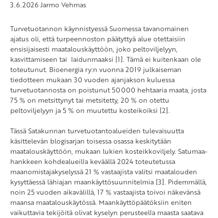
3.6.2026
Jarmo Vehmas
Turvetuotannon käynnistyessä Suomessa tavanomainen
ajatus oli, että turpeennoston päätyttyä alue otettaisiin
ensisijaisesti maatalouskäyttöön, joko peltoviljelyyn,
kasvittamiseen tai laidunmaaksi [1]. Tämä ei kuitenkaan ole
toteutunut. Bioenergia ry:n vuonna 2019 julkaiseman
tiedotteen mukaan 30 vuoden ajanjakson kuluessa
turvetuotannosta on poistunut 50 000 hehtaaria maata, josta
75 % on metsittynyt tai metsitetty, 20 % on otettu
peltoviljelyyn ja 5 % on muutettu kosteikoiksi [2].
Tässä Satakunnan turvetuotantoalueiden tulevaisuutta
käsittelevän blogisarjan toisessa osassa keskitytään
maatalouskäyttöön, mukaan lukien kosteikkoviljely. Satumaa-
hankkeen kohdealueilla keväällä 2024 toteutetussa
maanomistajakyselyssä 21 % vastaajista valitsi maatalouden
kysyttäessä lähiajan maankäyttösuunnitelmia [3]. Pidemmällä,
noin 25 vuoden aikavälillä, 17 % vastaajista toivoi näkevänsä
maansa maatalouskäytössä. Maankäyttöpäätöksiin eniten
vaikuttavia tekijöitä olivat kyselyn perusteella maasta saatava