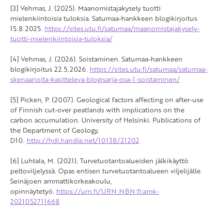
[3] Vehmas, J. (2025). Maanomistajakysely tuotti
mielenkiintoisia tuloksia. Satumaa-hankkeen blogikirjoitus
15.8.2025.
https://sites.utu.fi/satumaa/maanomistajakysely-
tuotti-mielenkiintoisia-tuloksia/
[4] Vehmas, J. (2026). Soistaminen. Satumaa-hankkeen
blogikirjoitus 22.5.2026.
https://sites.utu.fi/satumaa/satumaa-
skenaarioita-kasitteleva-blogisarja-osa-1-soistaminen/
[5] Picken, P. (2007). Geological factors affecting on after-use
of Finnish cut-over peatlands with implications on the
carbon accumulation. University of Helsinki. Publications of
the Department of Geology,
D10.
http://hdl.handle.net/10138/21202
[6] Luhtala, M. (2021). Turvetuotantoalueiden jälkikäyttö
peltoviljelyssä. Opas entisen turvetuotantoalueen viljelijälle.
Seinäjoen ammattikorkeakoulu,
opinnäytetyö.
https://urn.fi/URN:NBN:fi:amk-
2021052711668