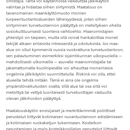
omistajia. Tämä voi käytännössä vaikeuttaa jälkikäytön
valintaa ja hidastaa siihen siirtymistä. Maatalous on
tavanomainen maankäyttömuoto monien
turpeentuotantoalueiden läheisyydessä, joten siihen
siirtyminen turvetuotannon päätyttyä on metsityksen ohella
sosiokulttuurisesti luonteva vaihtoehto. Maanomistajien
yhteistyö on tarpeen, mutta sitä voivat hankaloittaa monet
tekijät alkaen erilaisista intresseistä ja odotuksista. Jos maa-
alue on ollut kymmeniä vuosia vuokrattuna turvetuotantoon,
sen palautuminen esimerkiksi sijaintikunnan ulkopuolella —
mahdollisesti ulkomailla — asuvalle maanomistajalle tai
jakamattomalle kuolinpesälle voi aiheuttaa monenlaisia
ongelmia jälkikäytön suunnittelulle. Riskinä voi olla, ettei
alueelle tehdä mitään. Tämä ei aina ole ongelma
ympäristövaikutusten osalta, sillä alue tai osa siitä voi
metsittyä tai vettyä luontaisesti turvetuottajan vastuulla
olevan jälkihoidon päätyttyä.
Maatalouskäytön ensisijaiset ja merkittävimmät poliittiset
perustelut liittyvät kotimaisen ruoantuotannon edistämiseen
ja kotimaisen ruokaketjun tukemiseen. Kosteikon
perustamisen ja myös kosteikkoviljelyn perustelut liittyvät