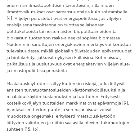
enemmän ilmastopoliittisiin tavoitteisiin, sillä niiden
ilmastovaikutukset ovat samansuuntaisia kuin soistamisella
[4]. Viljelyn perustelut ovat energiapoliittisia, jos viljelyn
ensisijaisena tavoitteena on tuottaa sellaisenaan
polttokelpoista tai nestemäisten biopolttoaineiden tai
biokaasun tuotannon raaka-aineeksi sopivaa biomassaa.
Näiden niin sanottujen energiakasvien merkitys voi korostua
tulevaisuudessa, mikäli globaalin öljytalouden epävarmuudet
ja hintakehitys jatkuvat nykyisen kaltaisina. Kotimaisuus,
paikallisuus ja uusiutuvuus ovat energiakasvien viljelyn alue-
ja ilmastopoliittisia perusteita.
Maatalouskäyttöön sisältyy kuitenkin riskejä, jotka liittyvät
entisten turvetuotantoalueiden käyttömahdollisuuksiin ja
maatalouskäytön kustannuksiin ja tuottoihin. Erityisesti
kosteikkoviljelyn tuotteiden markkinat ovat epävarmoja [9].
Ajantasaisen tiedon puute ja sen hajanaisuus voivat
muodostua ongelmaksi erityisesti maatalouskäyttöön
liittyvien valintojen ja niihin saatavilla olevien tukimuotojen
suhteen [15, 16].