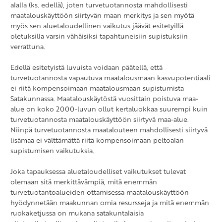
alalla (ks. edellä), joten turvetuotannosta mahdollisesti
maatalouskäyttöön siirtyvän maan merkitys ja sen myötä
myös sen aluetaloudellinen vaikutus jäävät esitetyillä
oletuksilla varsin vähäisiksi tapahtuneisiin supistuksiin
verrattuna.
Edellä esitetyistä luvuista voidaan päätellä, että
turvetuotannosta vapautuva maatalousmaan kasvupotentiaali
ei riitä kompensoimaan maatalousmaan supistumista
Satakunnassa. Maatalouskäytöstä vuosittain poistuva maa-
alue on koko 2000-luvun ollut kertaluokkaa suurempi kuin
turvetuotannosta maatalouskäyttöön siirtyvä maa-alue.
Niinpä turvetuotannosta maatalouteen mahdollisesti siirtyvä
lisämaa ei välttämättä riitä kompensoimaan peltoalan
supistumisen vaikutuksia.
Joka tapauksessa aluetaloudelliset vaikutukset tulevat
olemaan sitä merkittävämpiä, mitä enemmän
turvetuotantoalueiden ottamisessa maatalouskäyttöön
hyödynnetään maakunnan omia resursseja ja mitä enemmän
ruokaketjussa on mukana satakuntalaisia