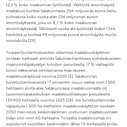
12,2 % koko maakunnan työllisistä). Välitöntä arvonlisäystä
maatalous tuottaa Satakunnassa 204 miljoonaa euroa (reilu
kolmasosa koko ruoka-alan 556 miljoonan euron
arvonlisäyksestä, joka on 8,7 % koko maakunnan
arvonlisäyksestä). Välillisesti ruoka-ala työllistää lisäksi 1 364
henkilöä ja tuottaa 99 miljoonaa euroa arvonlisäystä muilla
toimialoilla [29].
Turpeentuotantoalueiden ottamista maatalouskäyttöön
voidaan karkeasti arvioida Satumaa-hankkeen kohdealueiden
maanomistajakyselyn tulosten perusteella. 17 % vastaajista
toivoi näkevänsä omistamansa maa-alueen
maatalouskäytössä vuonna 2050 [3]. Satakunnan
turvetuotantoalueista 17 prosentin osuus vastaa noin 1 500
hehtaarin pinta-alaa. Satakunnassa maatalousmaata oli
Luonnonvarakeskuksen maataloustilastojen perusteella
139 900 hehtaaria vuonna 2025 [28]. Jos turvetuotannosta
vapautuva 1 500 ha otettaisiin maatalouskäyttöön vuoteen
2050 mennessä, keskimääräinen vuotuinen maatalousmaan
lisäys olisi noin 60 hehtaaria. Toisaalta maatalousmaa on
supistunut vuosittain keskimäärin lähes 10-kertaisella pinta-