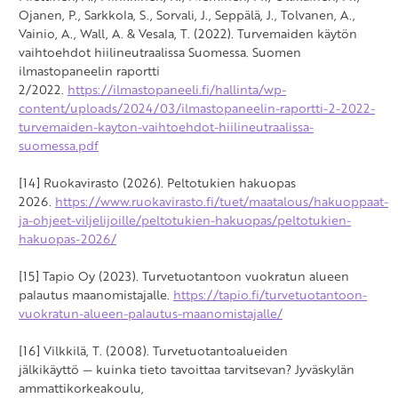
Ojanen, P., Sarkkola, S., Sorvali, J., Seppälä, J., Tolvanen, A.,
Vainio, A., Wall, A. & Vesala, T. (2022). Turvemaiden käytön
vaihtoehdot hiilineutraalissa Suomessa. Suomen
ilmastopaneelin raportti
2/2022.
https://ilmastopaneeli.fi/hallinta/wp-
content/uploads/2024/03/ilmastopaneelin-raportti-2-2022-
turvemaiden-kayton-vaihtoehdot-hiilineutraalissa-
suomessa.pdf
[14] Ruokavirasto (2026). Peltotukien hakuopas
2026.
https://www.ruokavirasto.fi/tuet/maatalous/hakuoppaat-
ja-ohjeet-viljelijoille/peltotukien-hakuopas/peltotukien-
hakuopas-2026/
[15] Tapio Oy (2023). Turvetuotantoon vuokratun alueen
palautus maanomistajalle.
https://tapio.fi/turvetuotantoon-
vuokratun-alueen-palautus-maanomistajalle/
[16] Vilkkilä, T. (2008). Turvetuotantoalueiden
jälkikäyttö — kuinka tieto tavoittaa tarvitsevan? Jyväskylän
ammattikorkeakoulu,