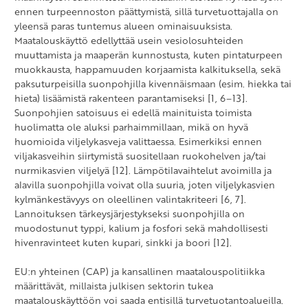
ennen turpeennoston päättymistä, sillä turvetuottajalla on
yleensä paras tuntemus alueen ominaisuuksista.
Maatalouskäyttö edellyttää usein vesiolosuhteiden
muuttamista ja maaperän kunnostusta, kuten pintaturpeen
muokkausta, happamuuden korjaamista kalkituksella, sekä
paksuturpeisilla suonpohjilla kivennäismaan (esim. hiekka tai
hieta) lisäämistä rakenteen parantamiseksi [1, 6–13].
Suonpohjien satoisuus ei edellä mainituista toimista
huolimatta ole aluksi parhaimmillaan, mikä on hyvä
huomioida viljelykasveja valittaessa. Esimerkiksi ennen
viljakasveihin siirtymistä suositellaan ruokohelven ja/tai
nurmikasvien viljelyä [12]. Lämpötilavaihtelut avoimilla ja
alavilla suonpohjilla voivat olla suuria, joten viljelykasvien
kylmänkestävyys on oleellinen valintakriteeri [6, 7].
Lannoituksen tärkeysjärjestykseksi suonpohjilla on
muodostunut typpi, kalium ja fosfori sekä mahdollisesti
hivenravinteet kuten kupari, sinkki ja boori [12].
EU:n yhteinen (CAP) ja kansallinen maatalouspolitiikka
määrittävät, millaista julkisen sektorin tukea
maatalouskäyttöön voi saada entisillä turvetuotantoalueilla.