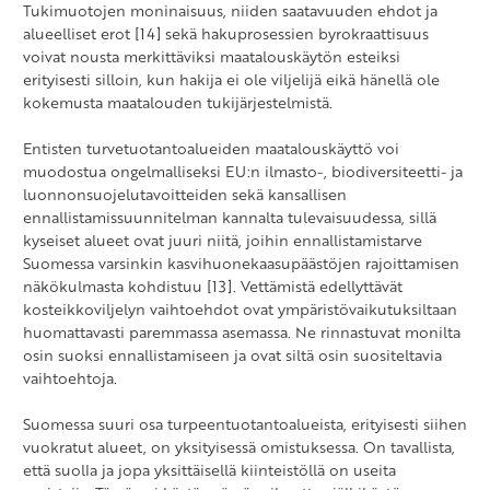
Tukimuotojen moninaisuus, niiden saatavuuden ehdot ja
alueelliset erot [14] sekä hakuprosessien byrokraattisuus
voivat nousta merkittäviksi maatalouskäytön esteiksi
erityisesti silloin, kun hakija ei ole viljelijä eikä hänellä ole
kokemusta maatalouden tukijärjestelmistä.
Entisten turvetuotantoalueiden maatalouskäyttö voi
muodostua ongelmalliseksi EU:n ilmasto-, biodiversiteetti- ja
luonnonsuojelutavoitteiden sekä kansallisen
ennallistamissuunnitelman kannalta tulevaisuudessa, sillä
kyseiset alueet ovat juuri niitä, joihin ennallistamistarve
Suomessa varsinkin kasvihuonekaasupäästöjen rajoittamisen
näkökulmasta kohdistuu [13]. Vettämistä edellyttävät
kosteikkoviljelyn vaihtoehdot ovat ympäristövaikutuksiltaan
huomattavasti paremmassa asemassa. Ne rinnastuvat monilta
osin suoksi ennallistamiseen ja ovat siltä osin suositeltavia
vaihtoehtoja.
Suomessa suuri osa turpeentuotantoalueista, erityisesti siihen
vuokratut alueet, on yksityisessä omistuksessa. On tavallista,
että suolla ja jopa yksittäisellä kiinteistöllä on useita