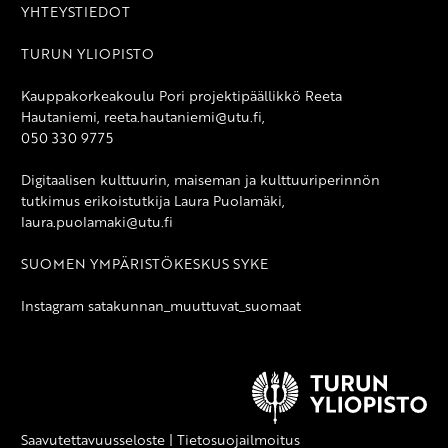
YHTEYSTIEDOT
TURUN YLIOPISTO
Kauppakorkeakoulu Pori projektipäällikkö Reeta
Hautaniemi, reeta.hautaniemi@utu.fi,
050 330 9775
Digitaalisen kulttuurin, maiseman ja kulttuuriperinnön
tutkimus erikoistutkija Laura Puolamäki,
laura.puolamaki@utu.fi
SUOMEN YMPÄRISTÖKESKUS SYKE
Instagram satakunnan_muuttuvat_suomaat
Saavutettavuusseloste
|
Tietosuojailmoitus