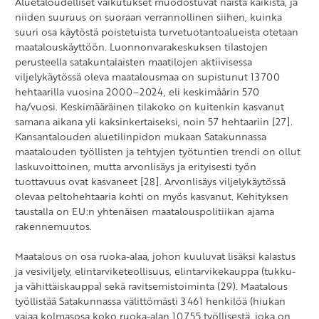
Aluetaloudelliset vaikutukset muodostuvat näistä kaikista, ja
niiden suuruus on suoraan verrannollinen siihen, kuinka
suuri osa käytöstä poistetuista turvetuotantoalueista otetaan
maatalouskäyttöön. Luonnonvarakeskuksen tilastojen
perusteella satakuntalaisten maatilojen aktiivisessa
viljelykäytössä oleva maatalousmaa on supistunut 13 700
hehtaarilla vuosina 2000–2024, eli keskimäärin 570
ha/vuosi. Keskimääräinen tilakoko on kuitenkin kasvanut
samana aikana yli kaksinkertaiseksi, noin 57 hehtaariin [27].
Kansantalouden aluetilinpidon mukaan Satakunnassa
maatalouden työllisten ja tehtyjen työtuntien trendi on ollut
laskuvoittoinen, mutta arvonlisäys ja erityisesti työn
tuottavuus ovat kasvaneet [28]. Arvonlisäys viljelykäytössä
olevaa peltohehtaaria kohti on myös kasvanut. Kehityksen
taustalla on EU:n yhtenäisen maatalouspolitiikan ajama
rakennemuutos.
Maatalous on osa ruoka-alaa, johon kuuluvat lisäksi kalastus
ja vesiviljely, elintarviketeollisuus, elintarvikekauppa (tukku-
ja vähittäiskauppa) sekä ravitsemistoiminta (29). Maatalous
työllistää Satakunnassa välittömästi 3 461 henkilöä (hiukan
vajaa kolmasosa koko ruoka-alan 10 755 työllisestä, joka on