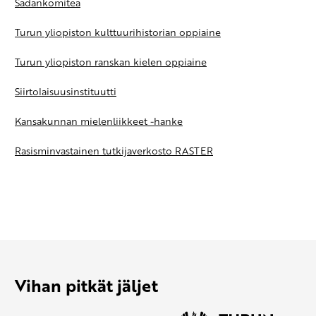
Sadankomitea
Turun yliopiston kulttuurihistorian oppiaine
Turun yliopiston ranskan kielen oppiaine
Siirtolaisuusinstituutti
Kansakunnan mielenliikkeet -hanke
Rasisminvastainen tutkijaverkosto RASTER
Vihan pitkät jäljet