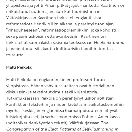
yliopistossa ja johti Vihan pitkät jäljet -hanketta. Kaartinen on
erikoistunut uuden ajan alun kulttuurihistoriaan.
Väitöskirjassaan Kaartinen tarkasteli englantilaista
reformaatiota Henrik VIII:n aikana ja perehtyi tuon ajan
”vihapuheeseen”, reformaatiopolemiikkiin, joka kohdistui
sekä paavinuskoisiin että evankelisiin. Kaartinen on
tarkastellut suomalaista rasismia teoksessaan
Neekerikammo
ja paneutunut sitä kautta kulttuurisiin tapoihin tuottaa
toiseutta.
Matti Peikola:
Matti Peikola on englannin kielen professori Turun
yliopistossa. Hänen vahvuusalueitaan ovat historiallinen
diskurssin- ja tekstintutkimus sekä kirjahistoria.
Tutkimuksessaan Peikola on perehtynyt uskonnollisten
konfliktien teksteihin ja niiden kielellisiin vaikutuskeinoihin
myöhäiskeskiajan Englannissa (harhaoppisuuteen liittyvät
kiistakirjoitukset) ja varhaismodernissa Pohjois-Amerikassa
(noitaoikeudenkäyntien tekstit). Väitöskirjassaan
The
Congregation of the Elect: Patterns of Self-Fashioning in