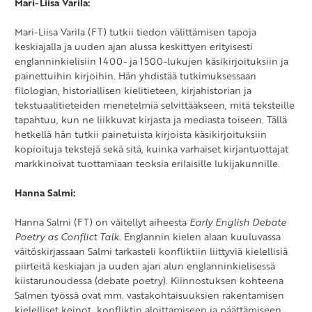
Mari-Liisa Varila:
Mari-Liisa Varila (FT) tutkii tiedon välittämisen tapoja
keskiajalla ja uuden ajan alussa keskittyen erityisesti
englanninkielisiin 1400- ja 1500-lukujen käsikirjoituksiin ja
painettuihin kirjoihin. Hän yhdistää tutkimuksessaan
filologian, historiallisen kielitieteen, kirjahistorian ja
tekstuaalitieteiden menetelmiä selvittääkseen, mitä teksteille
tapahtuu, kun ne liikkuvat kirjasta ja mediasta toiseen. Tällä
hetkellä hän tutkii painetuista kirjoista käsikirjoituksiin
kopioituja tekstejä sekä sitä, kuinka varhaiset kirjantuottajat
markkinoivat tuottamiaan teoksia erilaisille lukijakunnille.
Hanna Salmi:
Hanna Salmi (FT) on väitellyt aiheesta
Early English Debate
Poetry as Conflict Talk
. Englannin kielen alaan kuuluvassa
väitöskirjassaan Salmi tarkasteli konfliktiin liittyviä kielellisiä
piirteitä keskiajan ja uuden ajan alun englanninkielisessä
kiistarunoudessa (debate poetry). Kiinnostuksen kohteena
Salmen työssä ovat mm. vastakohtaisuuksien rakentamisen
kielelliset keinot, konfliktin aloittamiseen ja päättämiseen