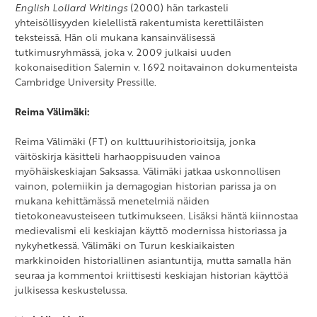
English Lollard Writings
(2000) hän tarkasteli
yhteisöllisyyden kielellistä rakentumista kerettiläisten
teksteissä. Hän oli mukana kansainvälisessä
tutkimusryhmässä, joka v. 2009 julkaisi uuden
kokonaisedition Salemin v. 1692 noitavainon dokumenteista
Cambridge University Pressille.
Reima Välimäki:
Reima Välimäki (FT) on kulttuurihistorioitsija, jonka
väitöskirja käsitteli harhaoppisuuden vainoa
myöhäiskeskiajan Saksassa. Välimäki jatkaa uskonnollisen
vainon, polemiikin ja demagogian historian parissa ja on
mukana kehittämässä menetelmiä näiden
tietokoneavusteiseen tutkimukseen. Lisäksi häntä kiinnostaa
medievalismi eli keskiajan käyttö modernissa historiassa ja
nykyhetkessä. Välimäki on Turun keskiaikaisten
markkinoiden historiallinen asiantuntija, mutta samalla hän
seuraa ja kommentoi kriittisesti keskiajan historian käyttöä
julkisessa keskustelussa.