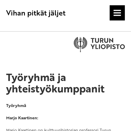
Vihan pitkät jäljet
MENU
Työryhmä ja
yhteistyökumppanit
Työryhmä
Marjo Kaartinen:
Marjo Kaartinen on kulttuurihistorian professori Turun