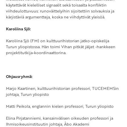
käytettävät kielelliset signaalit sekä toisaalta konfliktin
viihdeulottuvuus: runoväittelyihin sijoitettiin solvauksia ja
kärjistäviä argumentteja, koska ne viihdyttivät yleisöä.
Karoliina Sjö:
Karoliina Sjö (FM) on kulttuurihistorian jatko-opiskelija
Turun yliopistossa. Hän toimi Vihan pitkät jäljet -hankkeen
projektitutkija-koordinaattorina.
Ohjausryhmä:
Marjo Kaartinen, kulttuurihistorian professori, TUCEMEMSin
johtaja, Turun yliopisto
Matti Peikola, englannin kielen professori, Turun yliopisto
Elina Pirjatanniemi, kansainvälisen oikeuden professori ja
Ihmisoikeusinstituutin johtaja, Åbo Akademi