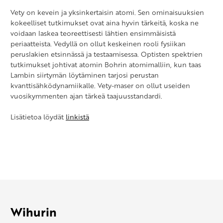
Vety on kevein ja yksinkertaisin atomi. Sen ominaisuuksien
kokeelliset tutkimukset ovat aina hyvin tärkeitä, koska ne
voidaan laskea teoreettisesti lähtien ensimmäisistä
periaatteista. Vedyllä on ollut keskeinen rooli fysiikan
peruslakien etsinnässä ja testaamisessa. Optisten spektrien
tutkimukset johtivat atomin Bohrin atomimalliin, kun taas
Lambin siirtymän löytäminen tarjosi perustan
kvanttisähködynamiikalle. Vety-maser on ollut useiden
vuosikymmenten ajan tärkeä taajuusstandardi.
Lisätietoa löydät
linkistä
Wihurin