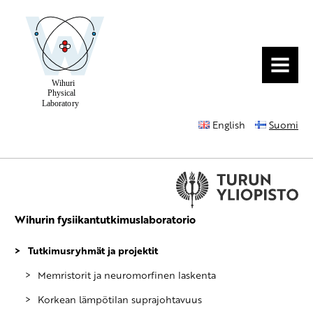
MENU
English
Suomi
Wihurin fysiikantutkimuslaboratorio
Tutkimusryhmät ja projektit
Memristorit ja neuromorfinen laskenta
Korkean lämpötilan suprajohtavuus