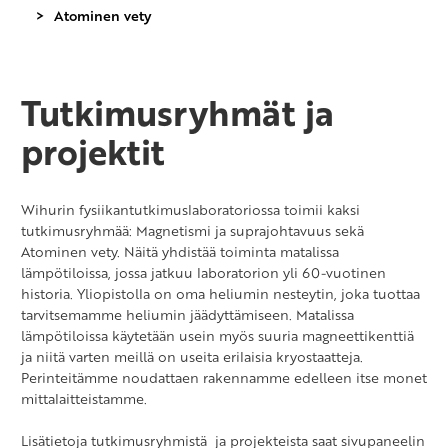
Atominen vety
Tutkimusryhmät ja
projektit
Wihurin fysiikantutkimuslaboratoriossa toimii kaksi
tutkimusryhmää: Magnetismi ja suprajohtavuus sekä
Atominen vety. Näitä yhdistää toiminta matalissa
lämpötiloissa, jossa jatkuu laboratorion yli 60-vuotinen
historia. Yliopistolla on oma heliumin nesteytin, joka tuottaa
tarvitsemamme heliumin jäädyttämiseen. Matalissa
lämpötiloissa käytetään usein myös suuria magneettikenttiä
ja niitä varten meillä on useita erilaisia kryostaatteja.
Perinteitämme noudattaen rakennamme edelleen itse monet
mittalaitteistamme.
Lisätietoja tutkimusryhmistä ja projekteista saat sivupaneelin