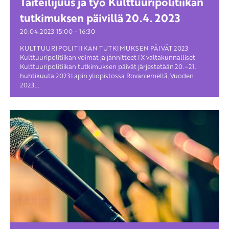
Taiteilijuus ja työ Kulttuuripolitiikan
tutkimuksen päivillä 20.4. 2023
-
20.04.2023
15:00
16:30
KULTTUURIPOLITIIKAN TUTKIMUKSEN PÄIVÄT 2023
Kulttuuripolitiikan voimat ja jännitteet IX valtakunnalliset
Kulttuuripolitiikan tutkimuksen päivät järjestetään 20.–21.
huhtikuuta 2023 Lapin yliopistossa Rovaniemellä. Vuoden
2023...