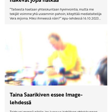
”Taiteesta haetaan yhteiskuntaan hyvinvointia, mutta me
tekijät voimme yhä useammin pahoin, kiteyttää mediataiteilija
Vera Arjoma. Miksi ihmeessä näin?” Apu-lehdessä 16.10.2023...
Taina Saarikiven essee Image-
lehdessä
Taide voi mennä pilalle, jos luovuus kahlitaan yhteiskunnan