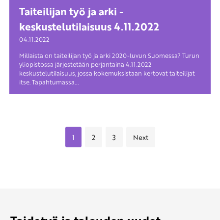
Taiteilijan työ ja arki -
keskustelutilaisuus 4.11.2022
04.11.2022
Millaista on taiteilijan työ ja arki 2020-luvun Suomessa? Turun
yliopistossa järjestetään perjantaina 4.11.2022
keskustelutilaisuus, jossa kokemuksistaan kertovat taiteilijat
itse. Tapahtumassa...
1
2
3
Next