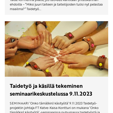
ehdoilla – ”Miksi juuri taiteen ja taiteilijoiden tulisi nyt pelastaa
maailma?” Taidetyö...
Taidetyö ja käsillä tekeminen
seminaarikeskustelussa 9.11.2023
SEMINAARI ’Onko tämä(kin) käsityötä’ 9.11.2023 Taidetyö-
projektin johtaja FT Katve-Kaisa Kontturi on mukana ’Onko
tämä(kin) käsityötä’ -seminaarissa puhumassa taidetyöstä ja