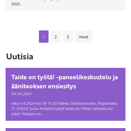
2023...
1
2
3
Next
Uutisia
Taide on työtä! -paneelikeskustelu ja
ääniteoksen ensiesitys
04.06.2024
Aika: 4.6.2024 klo 18-19.30 Paikka: Sibeliusmuseo, Piispankatu
17, 20500 Turku Millaista työtä taide on? Miten taiteella voi
elää? Millaista on...