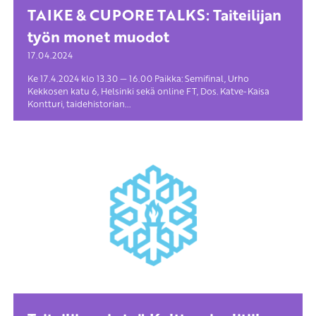
TAIKE & CUPORE TALKS: Taiteilijan
työn monet muodot
17.04.2024
Ke 17.4.2024 klo 13.30 — 16.00 Paikka: Semifinal, Urho
Kekkosen katu 6, Helsinki sekä online FT, Dos. Katve-Kaisa
Kontturi, taidehistorian...