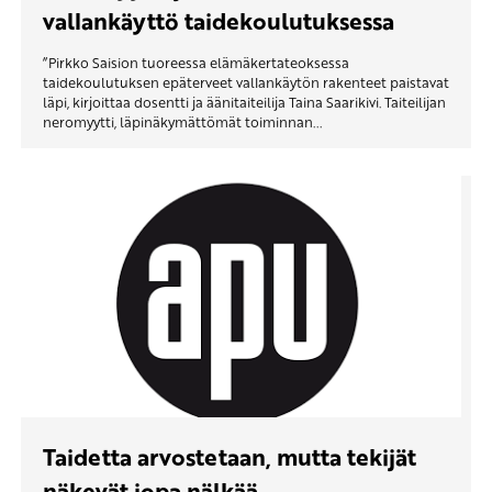
vallankäyttö taidekoulutuksessa
”Pirkko Saision tuoreessa elämäkertateoksessa
taidekoulutuksen epäterveet vallankäytön rakenteet paistavat
läpi, kirjoittaa dosentti ja äänitaiteilija Taina Saarikivi. Taiteilijan
neromyytti, läpinäkymättömät toiminnan...
Taidetta arvostetaan, mutta tekijät
näkevät jopa nälkää