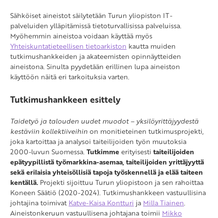
Sähköiset aineistot säilytetään Turun yliopiston IT-
palveluiden ylläpitämissä tietoturvallisissa palveluissa.
Myöhemmin aineistoa voidaan käyttää myös
Yhteiskuntatieteellisen tietoarkiston
kautta muiden
tutkimushankkeiden ja akateemisten opinnäytteiden
aineistona. Sinulta pyydetään erillinen lupa aineiston
käyttöön näitä eri tarkoituksia varten.
Tutkimushankkeen esittely
Taidetyö ja talouden uudet muodot – yksilöyrittäjyydestä
kestäviin kollektiiveihin
on monitieteinen tutkimusprojekti,
joka kartoittaa ja analysoi taiteilijoiden työn muutoksia
2000-luvun Suomessa.
Tutkimme
erityisesti
taiteilijoiden
epätyypillistä työmarkkina-asemaa, taiteilijoiden yrittäjyyttä
sekä erilaisia yhteisöllisiä tapoja työskennellä ja elää taiteen
kentällä.
Projekti sijoittuu Turun yliopistoon ja sen rahoittaa
Koneen Säätiö (2020-2024). Tutkimushankkeen vastuullisina
johtajina toimivat
Katve-Kaisa Kontturi
ja
Milla Tiainen
.
Aineistonkeruun vastuullisena johtajana toimii
Mikko