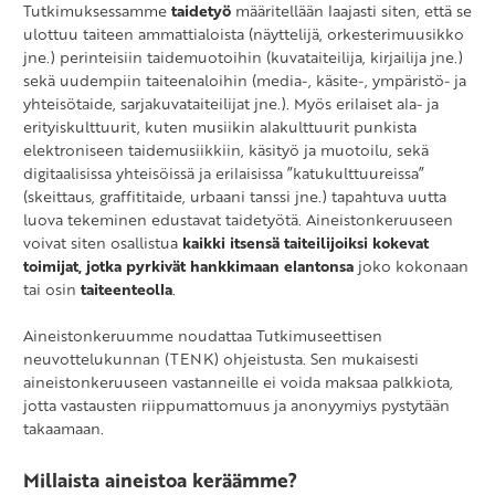
Tutkimuksessamme
taidetyö
määritellään laajasti siten, että se
ulottuu taiteen ammattialoista (näyttelijä, orkesterimuusikko
jne.) perinteisiin taidemuotoihin (kuvataiteilija, kirjailija jne.)
sekä uudempiin taiteenaloihin (media-, käsite-, ympäristö- ja
yhteisötaide, sarjakuvataiteilijat jne.). Myös erilaiset ala- ja
erityiskulttuurit, kuten musiikin alakulttuurit punkista
elektroniseen taidemusiikkiin, käsityö ja muotoilu, sekä
digitaalisissa yhteisöissä ja erilaisissa ”katukulttuureissa”
(skeittaus, graffititaide, urbaani tanssi jne.) tapahtuva uutta
luova tekeminen edustavat taidetyötä. Aineistonkeruuseen
voivat siten osallistua
kaikki itsensä taiteilijoiksi kokevat
toimijat, jotka pyrkivät hankkimaan elantonsa
joko kokonaan
tai osin
taiteenteolla
.
Aineistonkeruumme noudattaa Tutkimuseettisen
neuvottelukunnan (TENK) ohjeistusta. Sen mukaisesti
aineistonkeruuseen vastanneille ei voida maksaa palkkiota,
jotta vastausten riippumattomuus ja anonyymiys pystytään
takaamaan.
Millaista aineistoa keräämme?