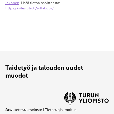
Jakonen
. Lisää tietoa osoitteesta:
https://sites.utu.fi/artlabour/
Taidetyö ja talouden uudet
muodot
Saavutettavuusseloste
|
Tietosuojailmoitus