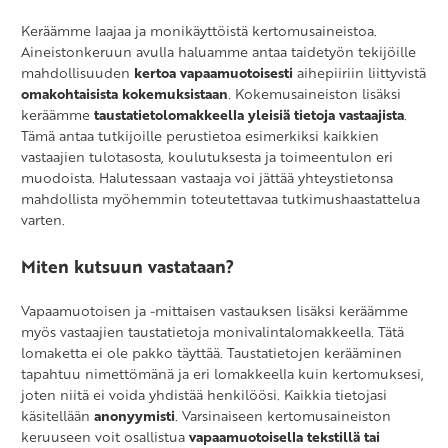
Keräämme laajaa ja monikäyttöistä kertomusaineistoa.
Aineistonkeruun avulla haluamme antaa taidetyön tekijöille
mahdollisuuden
kertoa vapaamuotoisesti
aihepiiriin liittyvistä
omakohtaisista kokemuksistaan
. Kokemusaineiston lisäksi
keräämme
taustatietolomakkeella yleisiä tietoja vastaajista
.
Tämä antaa tutkijoille perustietoa esimerkiksi kaikkien
vastaajien tulotasosta, koulutuksesta ja toimeentulon eri
muodoista. Halutessaan vastaaja voi jättää yhteystietonsa
mahdollista myöhemmin toteutettavaa tutkimushaastattelua
varten.
Miten kutsuun vastataan?
Vapaamuotoisen ja -mittaisen vastauksen lisäksi keräämme
myös vastaajien taustatietoja monivalintalomakkeella. Tätä
lomaketta ei ole pakko täyttää. Taustatietojen kerääminen
tapahtuu nimettömänä ja eri lomakkeella kuin kertomuksesi,
joten niitä ei voida yhdistää henkilöösi. Kaikkia tietojasi
käsitellään
anonyymisti
. Varsinaiseen kertomusaineiston
keruuseen voit osallistua
vapaamuotoisella tekstillä tai