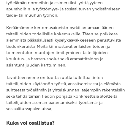
työelämän normeihin ja esimerkiksi yrittäjyyteen,
apurahoihin ja työttömyys- ja sosiaaliturvan yhdistämiseen
taide- tai muuhun työhön.
Keräämämme kertomusaineisto pyrkii antamaan äänen
taiteilijoiden todellisille kokemuksille. Täten se poikkeaa
aiemmista pääasiallisesti kyselykaavakkeeseen perustuvista
tiedonkeruista. Meitä kiinnostavat erilaisten töiden ja
toimeentulon muotojen limittyminen, taiteilijoiden
koulutus- ja harrastuspolut sekä ammattitaidon ja
asiantuntijuuden karttuminen.
Tavoitteenamme on tuottaa uutta tutkittua tietoa
taiteilijoiden käytännön työstä, ansaitsemisesta ja elämästä
suhteessa työelämän ja yhteiskunnan laajempiin rakenteisiin
sekä tehdä tämän tiedon pohjalta konkreettisia aloitteita
taiteilijoiden aseman parantamiseksi työelämä- ja
sosiaaliturvapalveluissa.
Kuka voi osallistua?