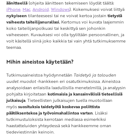
äänitteellä
(ohjeita äänitteen tekemiseen löydät täältä:
iPhone,
Mac,
Android,
Windows
). Kokemuksesi voivat liittyä
nykyiseen
tilanteeseesi tai ne voivat kertoa jostain
tietystä
vaiheesta taiteilijanurallasi.
Kertomus voi kuvata laajemmin
koko taiteilijanpolkuasi tai keskittyä sen johonkin
vaiheeseen. Kuvauksesi voi olla tyyliltään persoonallinen, ja
voit käsitellä siinä joko kaikkia tai vain yhtä tutkimuksemme
teemaa.
Mihin aineistoa käytetään?
Tutkimusaineistoa hyödynnetään
Taidetyö ja talouden
uudet muodot
-hankkeen eri osatutkimuksissa. Aineistoa
analysoidaan erilaisilla laadullisilla menetelmillä, ja analyysin
pohjalta kirjoitetaan
kotimaisia ja kansainvälisiä tieteellisiä
julkaisuja
. Tieteellisten julkaisujen tuella muotoillaan
myös
suosituksia taidetyötä koskevaa poliittista
päätöksentekoa ja työvoimahallintoa varten
. Lisäksi
tutkimustuloksista kerrotaan mediassa esimerkiksi
haastatteluiden yhteydessä sekä hankkeemme oman
tiedeviestinnän keinoin.