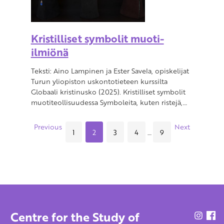
Kristilliset symbolit muoti-
ilmiönä
Teksti: Aino Lampinen ja Ester Savela, opiskelijat
Turun yliopiston uskontotieteen kurssilta
Globaali kristinusko (2025). Kristilliset symbolit
muotiteollisuudessa Symboleita, kuten ristejä,…
Previous
Next
1
2
3
4
…
9
Centre for the Study of
CSCC
C