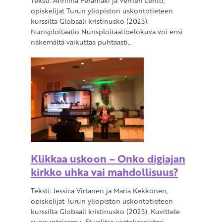
Teksti: Anniina Perämäki ja Verneri Lehto,
opiskelijat Turun yliopiston uskontotieteen
kurssilta Globaali kristinusko (2025).
Nunsploitaatio Nunsploitaatioelokuva voi ensi
näkemältä vaikuttaa puhtaasti…
Klikkaa uskoon – Onko digiajan
kirkko uhka vai mahdollisuus?
Teksti: Jessica Virtanen ja Maria Kekkonen,
opiskelijat Turun yliopiston uskontotieteen
kurssilta Globaali kristinusko (2025). Kuvittele
sunnuntaiaamu. Et valitse vaatekaapistasi