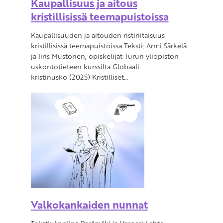
Kaupallisuus ja aitous
kristillisissä teemapuistoissa
Kaupallisuuden ja aitouden ristiriitaisuus
kristillisissä teemapuistoissa Teksti: Armi Särkelä
ja Iiris Mustonen, opiskelijat Turun yliopiston
uskontotieteen kurssilta Globaali
kristinusko (2025) Kristilliset…
Valkokankaiden nunnat