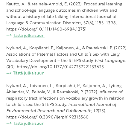
Kautto, A., & Mainela-Arnold, E. (2022). Procedural learning
and school-age language outcomes in children with and
without a history of late talking. International Journal of
Language & Communication Disorders, 57(6), 1155–1398.
https://doi.org/10.1111/1460-6984.
12751
—>
Tästä julkaisuun
Nylund, A., Korpilahti, P., Kaljonen, A., & Rautakoski, P. (2022).
Associations of Paternal Factors and Child´s Sex with Early
Vocabulary Development – the STEPS study.
First Language,
0
(0)
.
https://doi.org/10.1177/01427237221133623
—>
Tästä julkaisuun
Nylund, A., Toivonen, L., Korpilahti, P., Kaljonen, A., Lyberg
Åhlander, V., Peltola, V., & Rautakoski, P. (2022) Influence of
respiratory tract infections on vocabulary growth in relation
to child´s sex: the STEPS Study.
International Journal of
Environmental Research and PublicHealth, 19
(23).
https://doi.org/10.3390/ijerph192315560
—>
Tästä julkaisuun