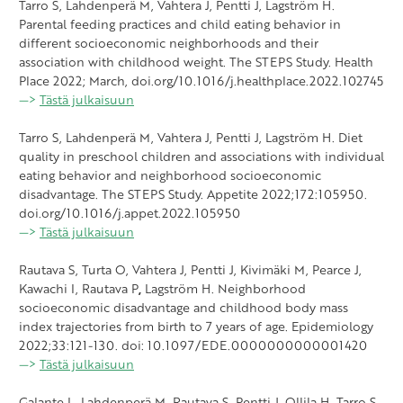
Tarro S, Lahdenperä M, Vahtera J, Pentti J, Lagström H.
Parental feeding practices and child eating behavior in
different socioeconomic neighborhoods and their
association with childhood weight. The STEPS Study. Health
Place 2022; March, doi.org/10.1016/j.healthplace.2022.102745
—>
Tästä julkaisuun
Tarro S, Lahdenperä M, Vahtera J, Pentti J, Lagström H. Diet
quality in preschool children and associations with individual
eating behavior and neighborhood socioeconomic
disadvantage. The STEPS Study. Appetite 2022;172:105950.
doi.org/10.1016/j.appet.2022.105950
—>
Tästä julkaisuun
Rautava S, Turta O, Vahtera J, Pentti J, Kivimäki M, Pearce J,
Kawachi I, Rautava P
,
Lagström H. Neighborhood
socioeconomic disadvantage and childhood body mass
index trajectories from birth to 7 years of age. Epidemiology
2022;33:121-130. doi
:
10.1097/EDE.0000000000001420
—>
Tästä julkaisuun
Galante L, Lahdenperä M, Rautava S, Pentti J, Ollila H, Tarro S,