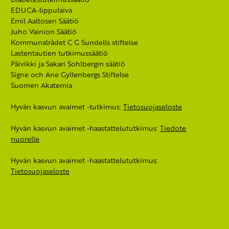
EDUCA-lippulaiva
Emil Aaltosen Säätiö
Juho Vainion Säätiö
Kommunalrådet C G Sundells stiftelse
Lastentautien tutkimussäätiö
Päivikki ja Sakari Sohlbergin säätiö
Signe och Ane Gyllenbergs Stiftelse
Suomen Akatemia
Hyvän kasvun avaimet -tutkimus:
Tietosuojaseloste
Hyvän kasvun avaimet -haastattelututkimus:
Tiedote
nuorelle
Hyvän kasvun avaimet -haastattelututkimus:
Tietosuojaseloste