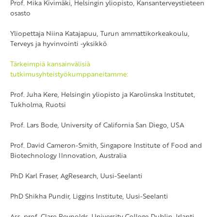
Prof. Mika Kivimäki, Helsingin yliopisto, Kansanterveystieteen
osasto
Yliopettaja Niina Katajapuu, Turun ammattikorkeakoulu,
Terveys ja hyvinvointi -yksikkö
Tärkeimpiä kansainvälisiä
tutkimusyhteistyökumppaneitamme:
Prof. Juha Kere, Helsingin yliopisto ja Karolinska Institutet,
Tukholma, Ruotsi
Prof. Lars Bode, University of California San Diego, USA
Prof. David Cameron-Smith, Singapore Institute of Food and
Biotechnology IInnovation, Australia
PhD Karl Fraser, AgResearch, Uusi-Seelanti
PhD Shikha Pundir, Liggins Institute, Uusi-Seelanti
Ass. prof. Clare Reynolds, University College Dublin, Irlanti