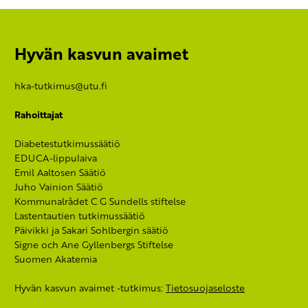
Hyvän kasvun avaimet
hka-tutkimus@utu.fi
Rahoittajat
Diabetestutkimussäätiö
EDUCA-lippulaiva
Emil Aaltosen Säätiö
Juho Vainion Säätiö
Kommunalrådet C G Sundells stiftelse
Lastentautien tutkimussäätiö
Päivikki ja Sakari Sohlbergin säätiö
Signe och Ane Gyllenbergs Stiftelse
Suomen Akatemia
Hyvän kasvun avaimet -tutkimus:
Tietosuojaseloste