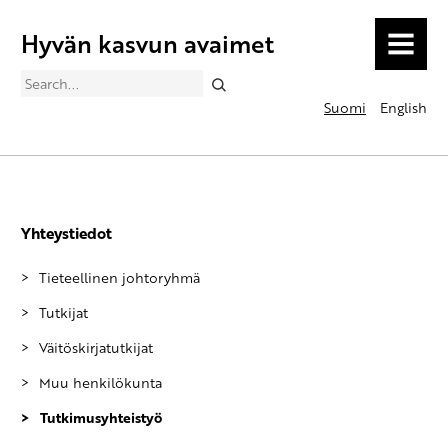
Hyvän kasvun avaimet
MENU
Search
Suomi
English
Yhteystiedot
Tieteellinen johtoryhmä
Tutkijat
Väitöskirjatutkijat
Muu henkilökunta
Tutkimusyhteistyö