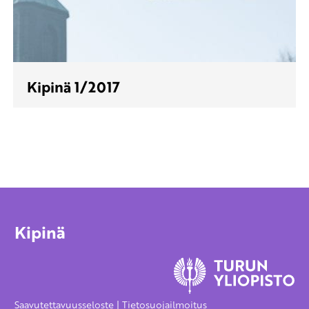
Kipinä 1/2017
Kipinä
Saavutettavuusseloste
|
Tietosuojailmoitus