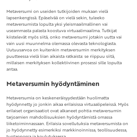
Metaversumi on useiden tutkijoiden mukaan vielä
lapsenkengissä. Epäselvää on vielä sekin, tuleeko
metaversumista lopulta yksi yleismaailmallinen vai
useammasta palasta koostuva virtuaalimaailma. Tutkijat
kiistelevät myös siitä, onko metaversumi jotakin uutta vai
vain uusi muunnelma olemassa olevasta teknologiasta.
Uutuusarvoa on kuitenkin metaversumin merkityksen
puutteessa vielä liian aikaista ratkaista: se riippuu siitä,
millaisen merkityksen kollektiivinen prosessi sille lopulta
antaa.
Metaversumin hyödyntäminen
Metaversumia on keskeneräisyydestään huolimatta
hyödynnetty jo jonkin aikaa erilaisissa virtuaalipeleissä. Myös
erilaiset organisaatiot ovat alkaneet pohtia metaversumin
tarjoamien mahdollisuuksien hyödyntämistä omassa
liiketoiminnassaan. Erilaisia sovellutuksia metaversumista on
jo hyödynnetty esimerkiksi markkinoinnissa, teollisuudessa,
tuotannossa ja koulutuksessa.