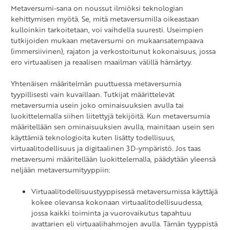
Metaversumi-sana on noussut ilmiöksi teknologian
kehittymisen myötä. Se, mitä metaversumilla oikeastaan
kulloinkin tarkoitetaan, voi vaihdella suuresti. Useimpien
tutkijoiden mukaan metaversumi on mukaansatempaava
(immersiivinen), rajaton ja verkostoitunut kokonaisuus, jossa
ero virtuaalisen ja reaalisen maailman välillä hämärtyy.
Yhtenäisen määritelmän puuttuessa metaversumia
tyypillisesti vain kuvaillaan. Tutkijat määrittelevät
metaversumia usein joko ominaisuuksien avulla tai
luokittelemalla siihen liitettyjä tekijöitä. Kun metaversumia
määritellään sen ominaisuuksien avulla, mainitaan usein sen
käyttämiä teknologioita kuten lisätty todellisuus,
virtuaalitodellisuus ja digitaalinen 3D-ympäristö. Jos taas
metaversumi määritellään luokittelemalla, päädytään yleensä
neljään metaversumityyppiin:
Virtuaalitodellisuustyyppisessä metaversumissa käyttäjä
kokee olevansa kokonaan virtuaalitodellisuudessa,
jossa kaikki toiminta ja vuorovaikutus tapahtuu
avattarien eli virtuaalihahmojen avulla. Tämän tyyppistä