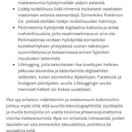
metaversumia hyödynnetään paljon peleissä.
Lisätty todellisuus lisää nimensä mukaisesti reaaliseen
maailmaan erilaisia elementtejä. Esimerkiksi Pokémon
Go -pelissä etsitään lisätyn todellisuuden hahmoja.
Peilimaailma hyödyntää digitaalisia kaksosia ja antaa
mahdollisuuksia, joita reaalimaailmassa ei aina ole.
Peilimaailmaa voidaan hyödyntää esimerkiksi
tuotekehityksen yhteydessä uusien ratkaisujen
suunnittelussa ja testaamisessa ennen fyysisten
muutosten tekemistä.
Lifelogging, jolla tarkoitetaan itse koettujen hetkien
jatkuvaa seurantaa ja tallentamista digitaalisten
laitteiden, kuten esimerkiksi älykellojen, Facebook ja
Instagram päivitysten, avulla. Lifeloggingin avulla
menneet hetket voi kokea uudelleen.
Yksi syy erilaisiin määritelmiin ja metaversumi-tulkintoihin
johtuu myös siitä, että suurilla teknologiayhtiöllä, sijoittajilla
ja muilla toimijoilla on useita toisiinsa yhteensopimattomia
visioita metaversumista. Kyse on erilaisista intresseistä, joiden
taustalla voi olla esimerkiksi taloudellisia, poliittisia tai
sosiaalisia syitä.