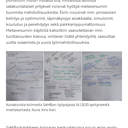
pohdittiin muun muassa sitä, millaisissa asioissa
satakuntalaiset yritykset voisivat hyötyä metaversumin
tuomista mahdollisuuksista. Esiin nousivat mm. prosessien
kehitys ja optimointi, läpinäkyvyys asiakkaalle, simulointi,
koulutus ja perehdytys sekä paikkariippumattomuus.
Metaversumin käytöllä katsottiin saavutettavan mm.
tuottavuuden kasvua, voitavan lisätä yhteistyötä, saavuttaa
uutta osaamista ja uusia työmahdollisuuksia.
Kuvakooste kolmesta SaMBan-työpajassa 16.1.2025 syntyneestä
miellekartasta. Kuva: Kirsi Kari.
SaMBa-hankkeen työpajan keskusteluissa nousi esiin myös