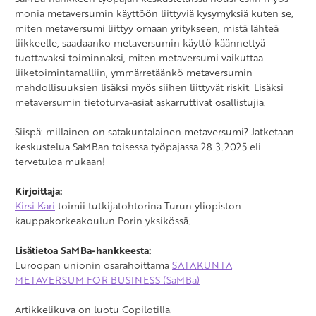
monia metaversumin käyttöön liittyviä kysymyksiä kuten se,
miten metaversumi liittyy omaan yritykseen, mistä lähteä
liikkeelle, saadaanko metaversumin käyttö käännettyä
tuottavaksi toiminnaksi, miten metaversumi vaikuttaa
liiketoimintamalliin, ymmärretäänkö metaversumin
mahdollisuuksien lisäksi myös siihen liittyvät riskit. Lisäksi
metaversumin tietoturva-asiat askarruttivat osallistujia.
Siispä: millainen on satakuntalainen metaversumi? Jatketaan
keskustelua SaMBan toisessa työpajassa 28.3.2025 eli
tervetuloa mukaan!
Kirjoittaja:
Kirsi Kari
toimii tutkijatohtorina Turun yliopiston
kauppakorkeakoulun Porin yksikössä.
Lisätietoa SaMBa-hankkeesta:
Euroopan unionin osarahoittama
SATAKUNTA
METAVERSUM FOR BUSINESS (SaMBa)
Artikkelikuva on luotu Copilotilla.