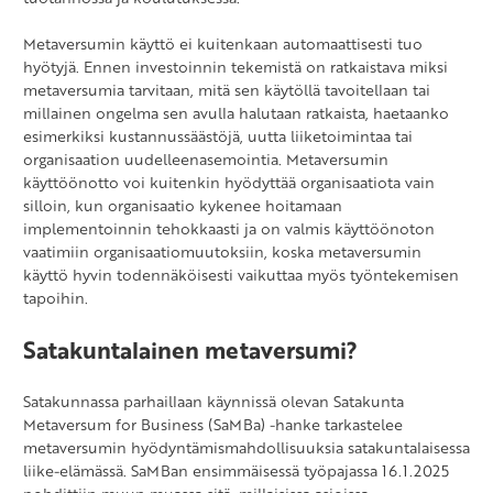
Metaversumin käyttö ei kuitenkaan automaattisesti tuo
hyötyjä. Ennen investoinnin tekemistä on ratkaistava miksi
metaversumia tarvitaan, mitä sen käytöllä tavoitellaan tai
millainen ongelma sen avulla halutaan ratkaista, haetaanko
esimerkiksi kustannussäästöjä, uutta liiketoimintaa tai
organisaation uudelleenasemointia. Metaversumin
käyttöönotto voi kuitenkin hyödyttää organisaatiota vain
silloin, kun organisaatio kykenee hoitamaan
implementoinnin tehokkaasti ja on valmis käyttöönoton
vaatimiin organisaatiomuutoksiin, koska metaversumin
käyttö hyvin todennäköisesti vaikuttaa myös työntekemisen
tapoihin.
Satakuntalainen metaversumi?
Satakunnassa parhaillaan käynnissä olevan Satakunta
Metaversum for Business (SaMBa) -hanke tarkastelee
metaversumin hyödyntämismahdollisuuksia satakuntalaisessa
liike-elämässä. SaMBan ensimmäisessä työpajassa 16.1.2025