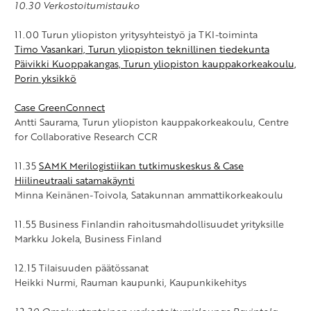
10.30 Verkostoitumistauko
11.00 Turun yliopiston yritysyhteistyö ja TKI-toiminta
Timo Vasankari, Turun yliopiston teknillinen tiedekunta
Päivikki Kuoppakangas, Turun yliopiston kauppakorkeakoulu,
Porin yksikkö
Case GreenConnect
Antti Saurama, Turun yliopiston kauppakorkeakoulu, Centre
for Collaborative Research CCR
11.35
SAMK Merilogistiikan tutkimuskeskus & Case
Hiilineutraali satamakäynti
Minna Keinänen-Toivola, Satakunnan ammattikorkeakoulu
11.55 Business Finlandin rahoitusmahdollisuudet yrityksille
Markku Jokela, Business Finland
12.15 Tilaisuuden päätössanat
Heikki Nurmi, Rauman kaupunki, Kaupunkikehitys