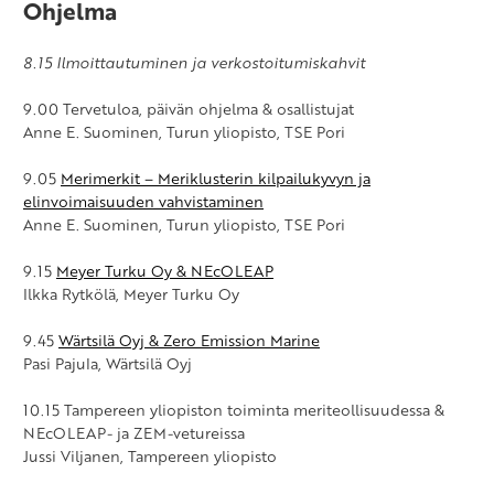
Ohjelma
8.15 Ilmoittautuminen ja verkostoitumiskahvit
9.00 Tervetuloa, päivän ohjelma & osallistujat
Anne E. Suominen, Turun yliopisto, TSE Pori
9.05
Merimerkit – Meriklusterin kilpailukyvyn ja
elinvoimaisuuden vahvistaminen
Anne E. Suominen, Turun yliopisto, TSE Pori
9.15
Meyer Turku Oy & NEcOLEAP
Ilkka Rytkölä, Meyer Turku Oy
9.45
Wärtsilä Oyj & Zero Emission Marine
Pasi Pajula, Wärtsilä Oyj
10.15 Tampereen yliopiston toiminta meriteollisuudessa &
NEcOLEAP- ja ZEM-vetureissa
Jussi Viljanen, Tampereen yliopisto