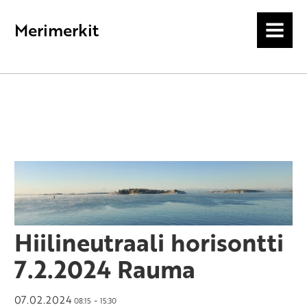
Merimerkit
MENU
Hiilineutraali horisontti
7.2.2024 Rauma
07.02.2024
-
08:15
15:30