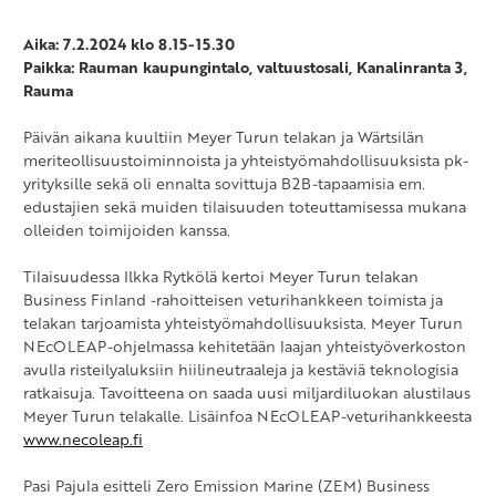
Aika: 7.2.2024 klo 8.15-15.30
Paikka:
Rauman kaupungintalo, valtuustosali, Kanalinranta 3,
Rauma
Päivän aikana kuultiin Meyer Turun telakan ja Wärtsilän
meriteollisuustoiminnoista ja yhteistyömahdollisuuksista pk-
yrityksille sekä oli ennalta sovittuja B2B-tapaamisia em.
edustajien sekä muiden tilaisuuden toteuttamisessa mukana
olleiden toimijoiden kanssa.
Tilaisuudessa Ilkka Rytkölä kertoi Meyer Turun telakan
Business Finland -rahoitteisen veturihankkeen toimista ja
telakan tarjoamista yhteistyömahdollisuuksista. Meyer Turun
NEcOLEAP-ohjelmassa kehitetään laajan yhteistyöverkoston
avulla risteilyaluksiin hiilineutraaleja ja kestäviä teknologisia
ratkaisuja. Tavoitteena on saada uusi miljardiluokan alustilaus
Meyer Turun telakalle. Lisäinfoa NEcOLEAP-veturihankkeesta
www.necoleap.fi
Pasi Pajula esitteli Zero Emission Marine (ZEM) Business