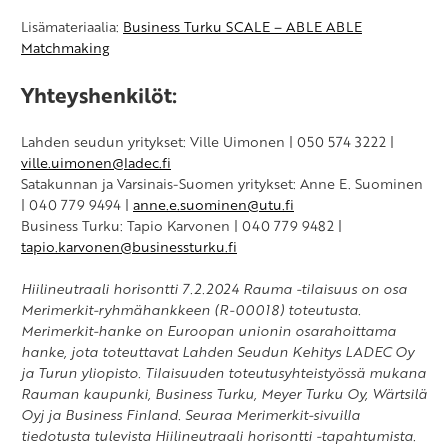
Lisämateriaalia:
Business Turku SCALE – ABLE ABLE
Matchmaking
Yhteyshenkilöt:
Lahden seudun yritykset: Ville Uimonen | 050 574 3222 |
ville.uimonen@ladec.fi
Satakunnan ja Varsinais-Suomen yritykset: Anne E. Suominen
| 040 779 9494 |
anne.e.suominen@utu.fi
Business Turku: Tapio Karvonen | 040 779 9482 |
tapio.karvonen@businessturku.fi
Hiilineutraali horisontti 7.2.2024 Rauma -tilaisuus on osa
Merimerkit-ryhmähankkeen (R-00018) toteutusta.
Merimerkit-hanke on Euroopan unionin osarahoittama
hanke, jota toteuttavat Lahden Seudun Kehitys LADEC Oy
ja Turun yliopisto. Tilaisuuden toteutusyhteistyössä mukana
Rauman kaupunki, Business Turku, Meyer Turku Oy, Wärtsilä
Oyj ja Business Finland. Seuraa Merimerkit-sivuilla
tiedotusta tulevista Hiilineutraali horisontti -tapahtumista.