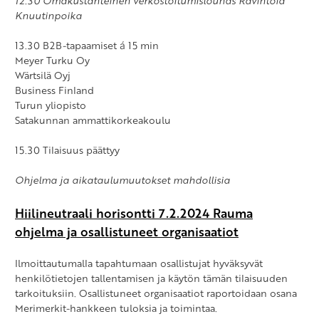
12.30 Omakustanteinen verkostoitumislounas Ravintola
Knuutinpoika
13.30 B2B-tapaamiset á 15 min
Meyer Turku Oy
Wärtsilä Oyj
Business Finland
Turun yliopisto
Satakunnan ammattikorkeakoulu
15.30 Tilaisuus päättyy
Ohjelma ja aikataulumuutokset mahdollisia
Hiilineutraali horisontti 7.2.2024 Rauma
ohjelma ja osallistuneet organisaatiot
Ilmoittautumalla tapahtumaan osallistujat hyväksyvät
henkilötietojen tallentamisen ja käytön tämän tilaisuuden
tarkoituksiin. Osallistuneet organisaatiot raportoidaan osana
Merimerkit-hankkeen tuloksia ja toimintaa.