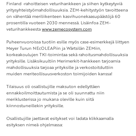
Finland -rahoitteisen veturihankkeen ja siihen kytkeytyviä
yritysyhteistyömahdollisuuksia. ZEM-kehitystyön tavoitteena
on vähentää meriliikenteen kasvihuonekaasupäästöjä 60
prosentilla vuoteen 2030 mennessä. Lisäinfoa ZEM-
veturihankkeesta
www.zemecosystem.com
Puheenvuoroissa tuotiin esille myös case-esimerkkejä liittyen
Meyer Turun NEcOLEAPiin ja Wärtsilän ZEMiin,
korkeakoulujen TKI-toimintaa sekä rahoitusmahdollisuuksia
yrityksille. Lisäksikuultiin Merimerkit-hankkeen tarjoamia
mahdollisuuksia tarjoaa yrityksille ja verkostoitduttiin
muiden meriteollisuusverkoston toimijoiden kanssa!
Tilaisuus oli osallistujille maksuton edellyttäen
ennakkoilmoittautumista ja se oli suunnattu niin
meriklusterissa jo mukana oleville kuin siitä
kiinnostuneillekin yrityksille.
Osallistujille jaettavat esitykset voi ladata klikkaamalla
esityksen nimeä ohjelmassa: